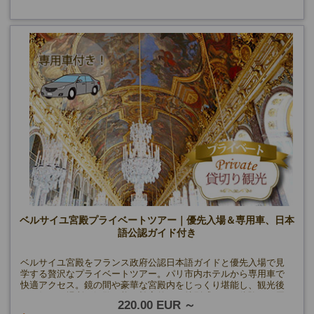
ベルサイユ宮殿プライベートツアー｜優先入場＆専用車、日本
語公認ガイド付き
ベルサイユ宮殿をフランス政府公認日本語ガイドと優先入場で見
学する贅沢なプライベートツアー。パリ市内ホテルから専用車で
快適アクセス。鏡の間や豪華な宮殿内をじっくり堪能し、観光後
はお好きな場所で解散可能。効率的かつ特別感のある体験をお届
220.00 EUR
けします！