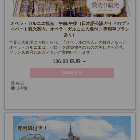
オペラ・ガルニエ観光 午前/午後（日本語公認ガイドのプラ
イベート観光案内、オペラ・ガルニエ入場付 /+専用車プラン
あり）
世界三大劇場にも数えられ、『オペラ座の怪人』の舞台となった
オペラ・ガルニエは、バロック建築物そのものの美しさも必見。
フランス政府公認ガイドがご案内いたします。
136.00 EUR
詳細を見る
毎日
3時間
(5/1・8、7/14・26、9/14・19・20、12/24・25・31、1/1、貸切り
日、公演日を除く)
(*10月までは第一日曜日も除く)