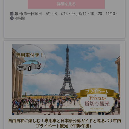
詳細を見る
毎日(第一日曜日、5/1・8、7/14・26、9/14・19・20、11/10・
4時間
11、12/24・25・31、1/1を除く)
自由自在に楽しむ！専用車と日本語公認ガイドと巡るパリ市内
プライベート観光（午前/午後）