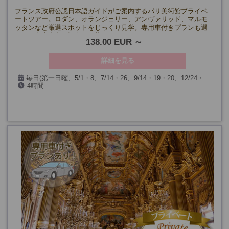
フランス政府公認日本語ガイドがご案内するパリ美術館プライベ
ートツアー。ロダン、オランジェリー、アンヴァリッド、マルモ
ッタンなど厳選スポットをじっくり見学。専用車付きプランも選
べて、自由自在な観光が可能です！
138.00 EUR
詳細を見る
毎日(第一日曜、5/1・8、7/14・26、9/14・19・20、12/24・
4時間
25・31、1/1を除く)
下記の美術館は上記に加え、
【ロダン/マルモッタン美術館】月曜も除く
【オランジュリー美術館】火曜も除く
【凱旋門】特別行事閉館日、11/10・11も除く