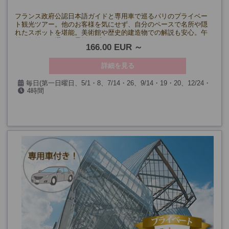
フランス政府公認日本語ガイドと専用車で巡るパリのプライベー
ト観光ツアー。他のお客様を気にせず、自分のペースで名所や隠
れたスポットを堪能。美術館や歴史的建造物での解説も安心。午
前・午後から選べる柔軟なプラン！
166.00 EUR
詳細を見る
毎日(第一日曜日、5/1・8、7/14・26、9/14・19・20、12/24・
4時間
25・31、1/1を除く)