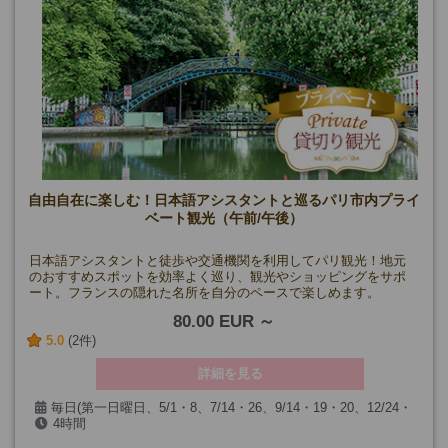
自由自在に楽しむ！日本語アシスタントと巡るパリ市内プライ
ベート観光（午前/午後）
日本語アシスタントと徒歩や交通機関を利用してパリ観光！地元
のおすすめスポットを効率よく巡り、観光やショッピングをサポ
ート。フランスの隠れた名所を自分のペースで楽しめます。
80.00 EUR
5.0
(2件)
詳細を見る
毎日(第一日曜日、5/1・8、7/14・26、9/14・19・20、12/24・
4時間
25・31、1/1を除く)