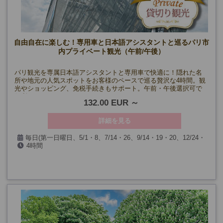
自由自在に楽しむ！専用車と日本語アシスタントと巡るパリ市
内プライベート観光（午前/午後）
パリ観光を専属日本語アシスタントと専用車で快適に！隠れた名
所や地元の人気スポットをお客様のペースで巡る贅沢な4時間。観
光やショッピング、免税手続きもサポート。午前・午後選択可で
便利！
132.00 EUR
詳細を見る
毎日(第一日曜日、5/1・8、7/14・26、9/14・19・20、12/24・
4時間
25・31、1/1を除く)