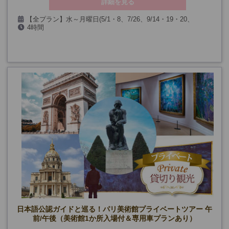
詳細を見る
【全プラン】水～月曜日(5/1・8、7/26、9/14・19・20、
4時間
12/24・25・31、1/1、第一日曜日を除く)
日本語公認ガイドと巡る！パリ美術館プライベートツアー 午
前/午後（美術館1か所入場付＆専用車プランあり）