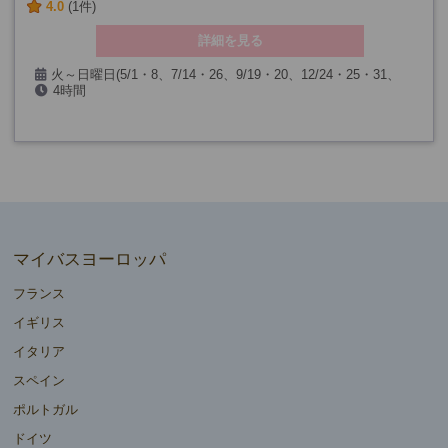
4.0
(1件)
詳細を見る
火～日曜日(5/1・8、7/14・26、9/19・20、12/24・25・31、
4時間
1/1、第一日曜日を除く)
マイバスヨーロッパ
フランス
イギリス
イタリア
スペイン
ポルトガル
ドイツ