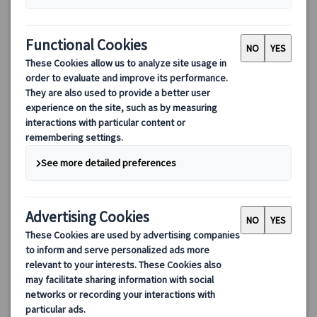
オルセー美術館観光｜日本語公認ガイドのプライベートツアー
（美術館入場券＆専用車プランあり）
フランス政府公認日本語ガイドがご案内するオルセー美術館プラ
イベートツアー。隠れた名画やお好みの作品をじっくり鑑賞！専
用車プランやホテル発着で便利＆安心。初めての方やリピータ
ー、ご年配の方にもおすすめ！
138.00 EUR
詳細を見る
火～土曜日
4時間
(5/1・8・14、7/14、8/15、9/19、11/11、12/24・25・31、1/1を
除く)