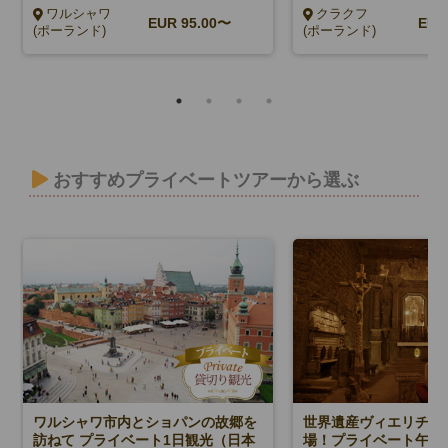
用車付）
公共交通機関プラン）
ワルシャワ
クラクフ
EUR
95.00〜
EU
(ポーランド)
(ポーランド)
おすすめプライベートツアーから選ぶ
ワルシャワ市内とショパンの故郷を
世界遺産ヴィエリチカ
訪ねて プライベート1日観光（日本
場！プライベート午後