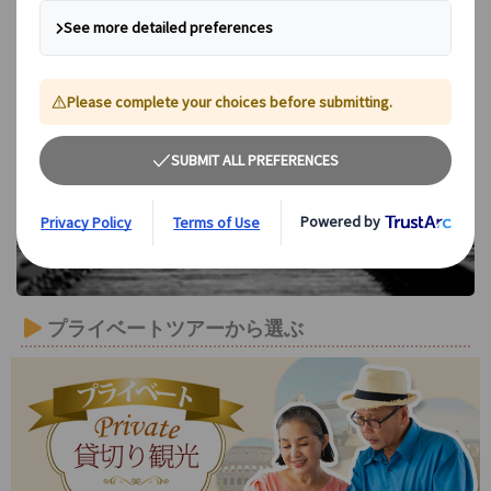
ｱｳｼｭﾋﾞｯﾂ･ﾋﾞﾙｹﾅｳ博物館
プライベートツアーから選ぶ