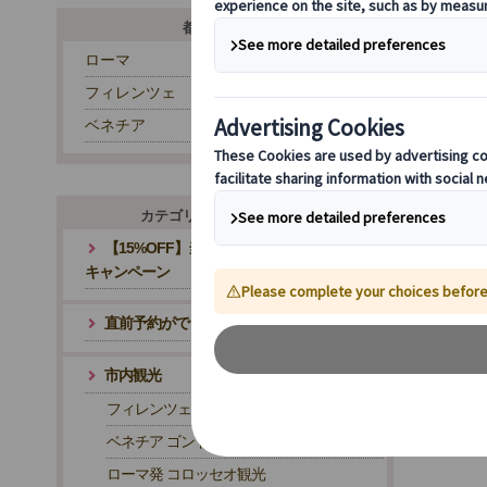
都市から探す
ローマ
フィレンツェ
ベネチア
カテゴリ・テーマから探す
【15%OFF】当サイトが最安値！夏旅応援
キャンペーン
直前予約ができるツアー
ベネチア
市内観光
水路が入り組む美しい風景
観
フィレンツェ発 ウフィツィ美術館
ベネチア ゴンドラ観光
ローマ発 コロッセオ観光