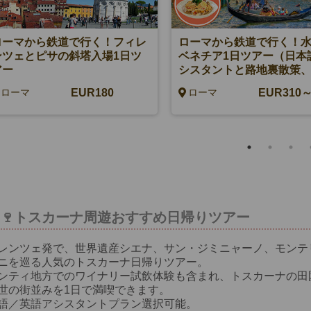
ローマから鉄道で行く！フィレ
ローマから鉄道で行く！
ンツェとピサの斜塔入場1日ツ
ベネチア1日ツアー（日本
アー
シスタントと路地裏散策
ドラ遊覧/+贅沢シーフー
EUR180
EUR310
ローマ
ローマ
チ付きプランあり）
🍷トスカーナ周遊おすすめ日帰りツアー
レンツェ発で、世界遺産シエナ、サン・ジミニャーノ、モンテ
ニを巡る人気のトスカーナ日帰りツアー。
ンティ地方でのワイナリー試飲体験も含まれ、トスカーナの田
世の街並みを1日で満喫できます。
語／英語アシスタントプラン選択可能。