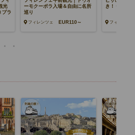
とフィ
フィレンツェ午前観光｜ドゥオ
ピサの斜塔予
観光
ーモクーポラ入場＆自由に名所
き！ 午前観光
きプラ
巡り
～
EUR110～
フィレンツェ
フィレンツェ