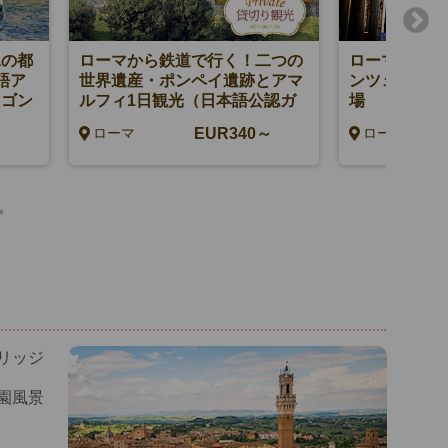
水の都
ローマから鉄道で行く！二つの
ローマから鉄
語ア
世界遺産・ポンペイ遺跡とアマ
ンツェとウフ
、ゴン
ルフィ1日観光（日本語公認ガ
場
ドラン
イド付）
～
EUR340～
ローマ
ローマ
リッジ
園風景