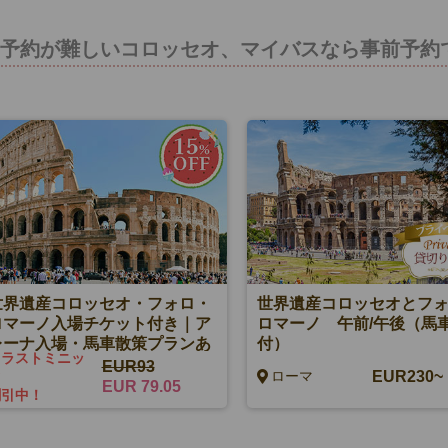
予約が難しいコロッセオ、マイバスなら事前予約
世界遺産コロッセオ・フォロ・
世界遺産コロッセオとフ
ロマーノ入場チケット付き｜ア
ロマーノ 午前/午後（馬
レーナ入場・馬車散策プランあ
付）
ラストミニッ
り
EUR93
EUR230~
ローマ
ツ
EUR 79.05
割引中！