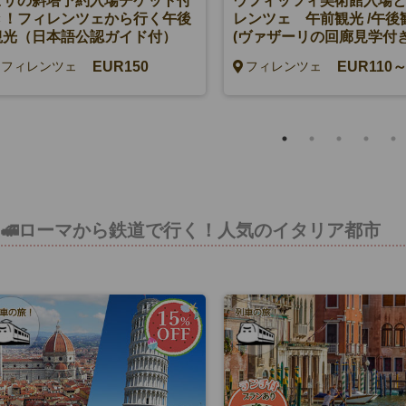
ピサの斜塔予約入場チケット付
ウフィッツィ美術館入場
き！フィレンツェから行く午後
レンツェ 午前観光 /午後
観光（日本語公認ガイド付）
(ヴァザーリの回廊見学付
ンあり)
EUR150
EUR110
フィレンツェ
フィレンツェ
🚅ローマから鉄道で行く！人気のイタリア都市