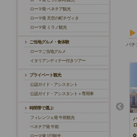
ローマ発 ベネチア観光
ローマ発 天空の町チヴィタ
ローマ発 ミラノ観光
ご当地グルメ・食体験
バチ
ローマご当地グルメ
イタリアンディナー付きツアー
プライベート観光
公認ガイド・アシスタント
公認ガイド・アシスタント＋専用車
時間帯で選ぶ
フィレンツェ発 午前観光
バチカン美術館とコロッセオ入
場！専用車でめぐるローマ1日
ベネチア発 午前
観光（ご当地ランチ付き）
ローマ発 1日観光