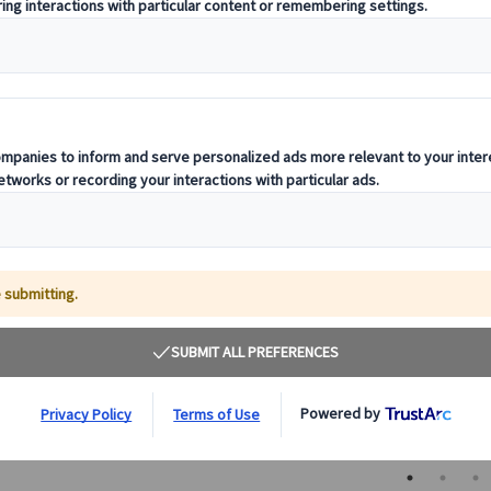
ツアー出発都市から選ぶ
ローマ
フィレンツェ
るとこだらけ！永遠の都
見所が詰まった芸術の街