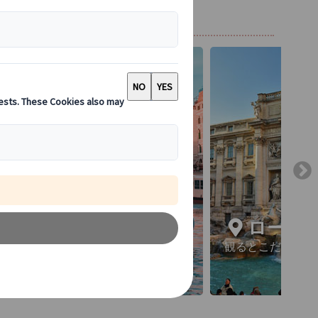
ベネチア
ローマ
水路が入り組む美しい風景
観るとこだらけ！