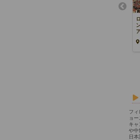
ローマから鉄道で行く！フィレ
ンツェとウフィッツィ美術館入
場
EUR190～
ローマ
フィ
ョー
キャ
や中
日本