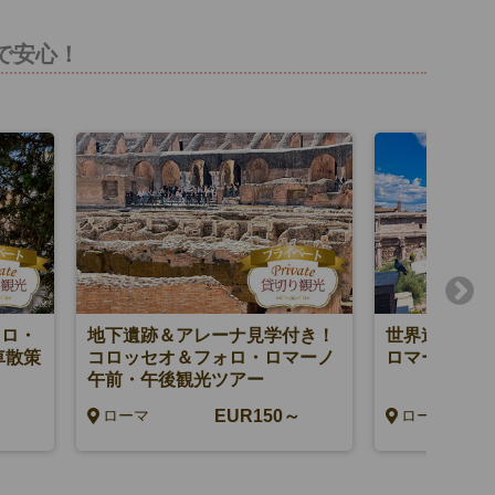
で安心！
ォロ・
地下遺跡＆アレーナ見学付き！
世界遺産コロ
車散策
コロッセオ＆フォロ・ロマーノ
ロマーノ 午前
午前・午後観光ツアー
EUR150～
ローマ
ローマ