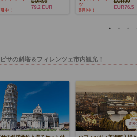
方プラン)
EUR99
EUR90
ツ
ツ
79.2 EUR
EUR76.5
割引中！
割引中！
ピサの斜塔＆フィレンツェ市内観光！