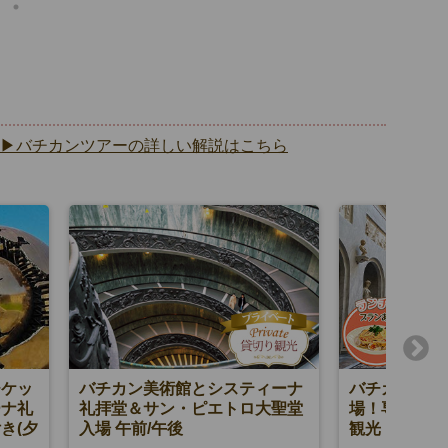
▶バチカンツアーの詳しい解説はこちら
チケッ
バチカン美術館とシスティーナ
バチカン美術
ーナ礼
礼拝堂＆サン・ピエトロ大聖堂
場！専用車で
き(夕
入場 午前/午後
観光（ご当地