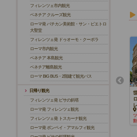
フィレンツェ市内観光
ベネチア クルーズ観光
ローマ発 バチカン美術館・サン・ピエトロ
大聖堂
フィレンツェ発 ドゥオーモ・クーポラ
ローマ市内観光
ベネチア 本島観光
ベネチア離島観光
ローマ BIG BUS・2階建て観光バス
日帰り観光
バチカン美術館とコロッセオ入
場！専用車でめぐるローマ1日
フィレンツェ発 ピサの斜塔
観光（ご当地ランチ付き）
ローマ発 フィレンツェ観光
EUR380~
ローマ
フィレンツェ発 トスカーナ観光
ローマ発 ポンペイ・アマルフィ観光
ローマ発 ピサの斜塔観光