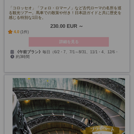
「コロッセオ」「フォロ・ロマーノ」など古代ローマの名所を巡
る観光ツアー。馬車での散策や付き！日本語ガイドと共に歴史を
感じる特別な1日を。
230.00 EUR
4.0
(1件)
詳細を見る
《午前プラン》
毎日（6/2・7、7/1～8/31、11/1・4、12/6・
約3時間
25、気象条件による動物保護法令発令日、コロッセオ無料開放日
を除く）
《午後プラン》
毎日（6/1～9/15、10/4、11/1・4、12/6・25・
31、気象条件による動物保護法令発令日、コロッセオ無料開放日
を除く）
※1月以降未定