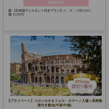
詳細を見る
【日本語アシスタント付きプラン】
火・木・土曜日(6/2、
約2時間
8/15、12/24・26・31を除く)
【英語アシスタント付きプラン】
毎日(6/2・29、8/14・15・16、
11/1、12/24・25・26・31、1/1・6、3/28・29を除く)
【プライベート】コロッセオ＆フォロ・ロマーノ入場＋馬車散
策付き観光(午前/午後)