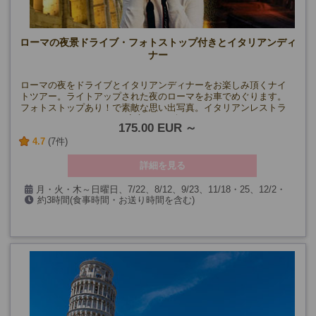
9月以降の月・水・木・金曜日、9/19・22、12/26・29
(9/1～15、11/4、12/25、コロッセオ無料開放日を除く)
※1月以降未定
ローマの夜景ドライブ・フォトストップ付きとイタリアンディ
ナー
ローマの夜をドライブとイタリアンディナーをお楽しみ頂くナイ
トツアー。ライトアップされた夜のローマをお車でめぐります。
フォトストップあり！で素敵な思い出写真。イタリアンレストラ
ンでのディナータイム♪も安心してお楽しみいただけます。
175.00 EUR
4.7
(7件)
詳細を見る
月・火・木～日曜日、7/22、8/12、9/23、11/18・25、12/2・
約3時間(食事時間・お送り時間を含む)
9・30、1/6・27、2/3・10・17、3/3・10・17・24
(除外日は空席カレンダーをご覧ください)