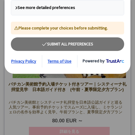
月・水・金曜日、8/11、9/17・19・22、1/2
(8/14、12/25、1/1・6、3/19・26・29を除く)
最少催行人数 1名様～
バチカン美術館予約入場チケット付きツアー｜システィーナ礼
拝堂見学 日本語ガイド付き (午前・夏季限定夕方プラン)
バチカン美術館とシスティーナ礼拝堂を日本語公認ガイドと巡る
人気ツアー。事前予約チケットでスムーズに入場し、ミケランジ
ェロの名作を効率よく見学。午前プランと、夏季限定夕方プラン
をご用意。
80.00 EUR
詳細を見る