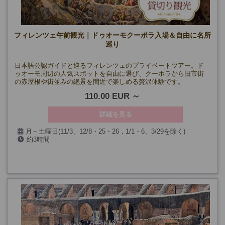
フィレンツェ午前観光｜ドゥオーモクーポラ入場＆自由に名所
巡り
日本語公認ガイドと巡るフィレンツェのプライベートツアー。ド
ゥオーモ周辺の人気スポットを自由に選び、クーポラから旧市街
の赤屋根や街並みの絶景を間近で楽しめる贅沢体験です。
110.00 EUR
詳細を見る
月～土曜日(11/3、12/8・25・26，1/1・6、3/29を除く)
約3時間