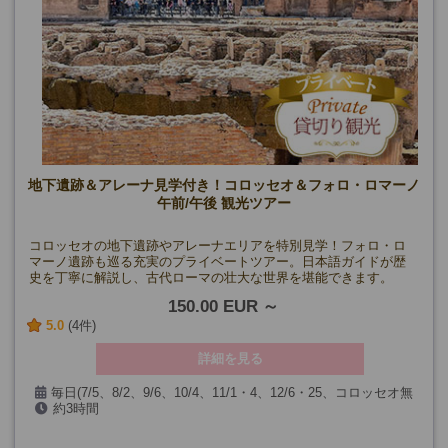
地下遺跡＆アレーナ見学付き！コロッセオ＆フォロ・ロマーノ
午前/午後 観光ツアー
コロッセオの地下遺跡やアレーナエリアを特別見学！フォロ・ロ
マーノ遺跡も巡る充実のプライベートツアー。日本語ガイドが歴
史を丁寧に解説し、古代ローマの壮大な世界を堪能できます。
150.00 EUR
5.0
(4件)
詳細を見る
毎日(7/5、8/2、9/6、10/4、11/1・4、12/6・25、コロッセオ無
約3時間
料開放日を除く)
※1月以降未定