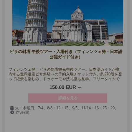
ピサの斜塔 午後ツアー・入場付き（フィレンツェ発・日本語
公認ガイド付き）
フィレンツェ発、ピサの斜塔観光午後ツアー。日本語ガイドが案
内する世界遺産ピサ斜塔への予約入場チケット付き。約270段を登
って絶景を楽しみ、ドゥオーモや洗礼堂も見学。フリータイムで
記念撮影を楽しみながら、ピサの街並みを散策！
150.00 EUR
詳細を見る
火・木曜日、7/4、8/8・12・15、9/5、11/14・16・25・29、
約5時間
12/19・20・26・30、1/1、2/13・14・20・21、3/13・14・20・
21・31
(除外日は空席カレンダーをご確認ください)
最少催行人数 1名様～