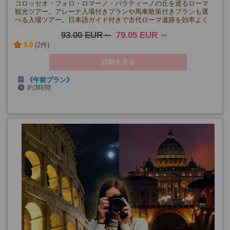
コロッセオ・フォロ・ロマーノ・パラティーノの丘を巡るローマ
観光ツアー。アレーナ入場付きプランや馬車散策付きプランも選
べる入場ツアー。日本語ガイド付きで古代ローマ遺跡を効率よく
見学できます。
93.00 EUR
79.05 EUR
5.0
(2件)
詳細を見る
《午前プラン》
約3時間
6～8月の月・水・木・金曜日、8/8・11
(コロッセオ無料開放日を除く)
《午前・アレーナ入場付きプラン》
7～8月の火曜日
(7/7・14、コロッセオ無料開放日を除く)
《午後プラン》
9～10月の月・水・木・金曜日、9/19・22、12/26・29
(11/4、12/25、コロッセオ無料開放日を除く)
※1月以降未定
《午後・アレーナ入場付きプラン》
9～12月の火曜日
(コロッセオ無料開放日を除く)
※1月以降未定
《午後・馬車散策付きプラン》