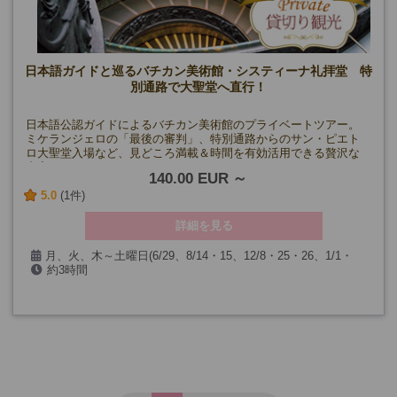
日本語ガイドと巡るバチカン美術館・システィーナ礼拝堂 特
別通路で大聖堂へ直行！
日本語公認ガイドによるバチカン美術館のプライベートツアー。
ミケランジェロの「最後の審判」、特別通路からのサン・ピエト
ロ大聖堂入場など、見どころ満載＆時間を有効活用できる贅沢な
内容です。
140.00 EUR
5.0
(1件)
詳細を見る
月、火、木～土曜日(6/29、8/14・15、12/8・25・26、1/1・
約3時間
6、2/11、3/19・26・27・29を除く)