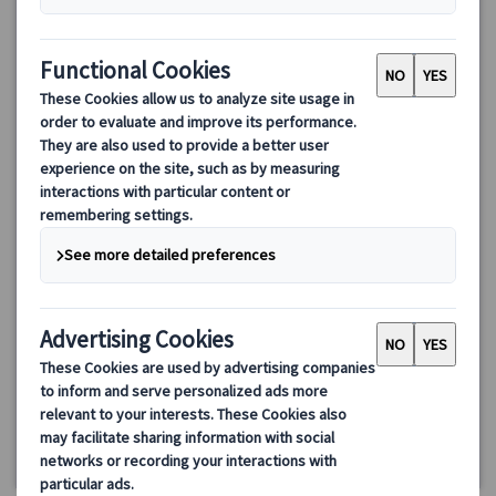
バチカン美術館予約入場＋システィーナ礼拝堂＆サン・ピエト
ロ大聖堂特別通路利用ツアー（午前/午後）
バチカン美術館とサン・ピエトロ大聖堂を訪れる午前ツアー。一
般入場よりも先に入場、日本語公認ガイドが見どころ作品を押さ
えながら、効率良いルートで広い館内をご案内します。
99.00 EUR
84.15 EUR
4.9
(11件)
詳細を見る
🔸
《午前》
約3時間
月・火・木・金曜日、6月～10月の土曜日、1/2
(8/14・15、12/8・25、1/1、2/11、3/19・26・29を除く)
🔹
《午後》