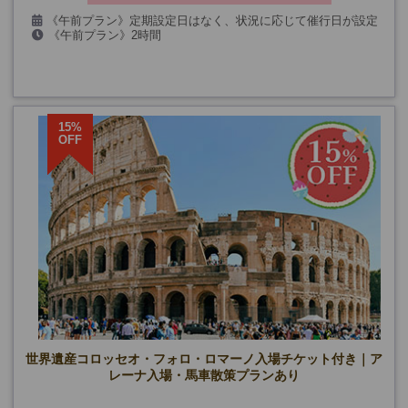
《午前プラン》定期設定日はなく、状況に応じて催行日が設定
《午前プラン》2時間
されます。
《夕方プラン》3時間
《夕方プラン》7～9月の月・水・金曜日(8/14を除く)
15%
OFF
世界遺産コロッセオ・フォロ・ロマーノ入場チケット付き｜ア
レーナ入場・馬車散策プランあり