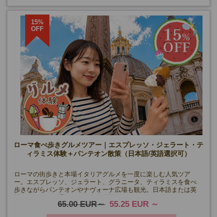
15%
OFF
ローマ食べ歩きグルメツアー｜エスプレッソ・ジェラート・テ
ィラミス体験＋パンテオン散策（日本語/英語選択可）
ローマの街歩きと本場イタリアグルメを一度に楽しむ人気ツア
ー。エスプレッソ、ジェラート、グラニータ、ティラミスを食べ
歩きながらパンテオンやナヴォーナ広場も観光。日本語または英
語アシスタント選択可、食文化体験ツアー♪
65.00 EUR
55.25 EUR