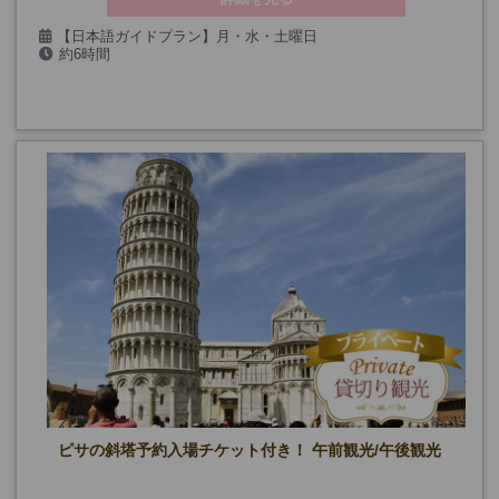
【日本語ガイドプラン】月・水・土曜日
約6時間
7/23、8/7・20・27、9/3・24、10/1・8・15
【英語ガイドプラン】毎日
ピサの斜塔予約入場チケット付き！ 午前観光/午後観光