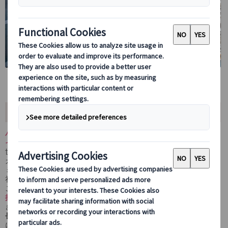
ツアーの内容
バチカン美術館＆システィーナ礼拝堂を極める、あなただけのプラ
イベートツアー
世界屈指の芸術コレクションを誇るバチカン美術館を、日本語公認
ガイドが丁寧にご案内します。
ミケランジェロが描いた「最後の審判」で知られる「システィーナ
礼拝堂」や「アダムの創造」など、必見ポイントをじっくり鑑賞。
このツアー最大の魅力は、
一般には通行できない“システィーナ礼
拝堂からサン・ピエトロ大聖堂へ直接つながる特別通路”を利用
で
きること。
長蛇の列に並ばずスムーズに大聖堂へ入場
できるため、時間を有効
に使ってローマ観光を満喫いただけます。