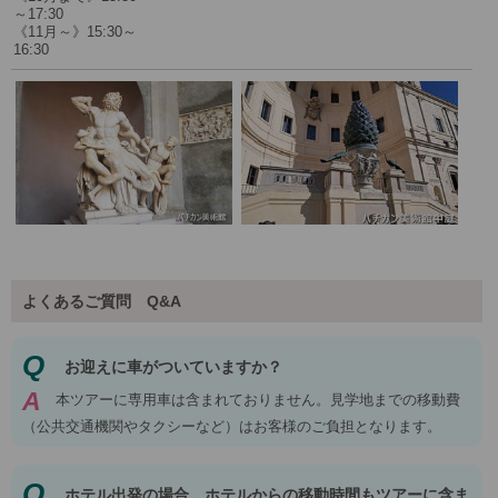
～17:30
《11月～》15:30～
16:30
よくあるご質問 Q&A
Q
お迎えに車がついていますか？
A
本ツアーに専用車は含まれておりません。見学地までの移動費
（公共交通機関やタクシーなど）はお客様のご負担となります。
Q
ホテル出発の場合、ホテルからの移動時間もツアーに含ま