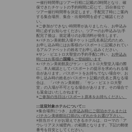
ー催行時間帯はツアー行程に記載の3時間となり、確
保できたチケットの予約時間に応じて、15分単位で
ツアー催行時間帯を決定します。手配完了時にご案内
する集合場所、集合・出発時間を必ずご確認くださ
い。
※ご参加ができない時間帯がありましたら、お申込み
時に必ずお知らせください。ツアーのお申込み/お手
配完了後は、規定通りのお取消料が発生します。
※バチカン美術館入場チケットは氏名表記式のため、
お申し込み時にはお客様のパスポートに記載されてい
るアルファベットの姓名でお申し込みください。
※サン・ピエトロ大聖堂の予約手配に伴い、
お申込み
時にはお客様の
国籍
をご登録願います
※バチカン美術館及びサン・ピエトロ大聖堂入場の際
に、本人確認としてパスポートの提示を求められる場
合があります。パスポートをお持ちでない場合や、お
申し込み時の姓名がパスポート記載の氏名と異なる場
合は、 「バチカン美術館」「サン・ピエトロ大聖
堂」の入場が不可となる場合があります。その場合で
も返金はいたしかねます。
※
ご参加の当日はパスポート原本をお持ちください。
:::送迎対象ホテルについて:::
※集合場所につき、
お申込み時にご宿泊ホテルまたは
バチカン美術館出口前のいずれかをお選び下さい。
※担当ガイドがお迎えできるホテルは、ローマの「ア
ウレリアヌス城壁内」の範囲となります。下記の郵便
番号を目安としてください。