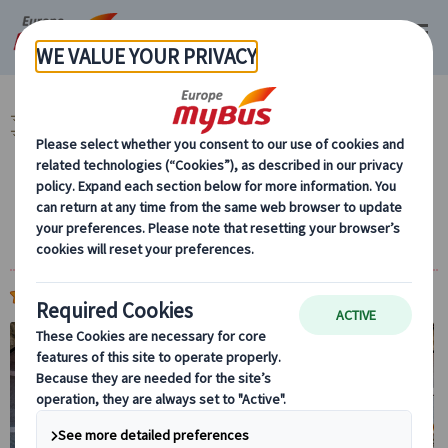
マイバス・ヨーロッパ
イタリア (45)
ローマ (31)
市内観光 (18)
ロー
マ発 バチカン美術館・サン・ピエトロ大聖堂 (5)
日本語ガイドと巡るバチカン美術館・システ
ィーナ礼拝堂 特別通路で大聖堂へ直行！
(
)
5.0
1件