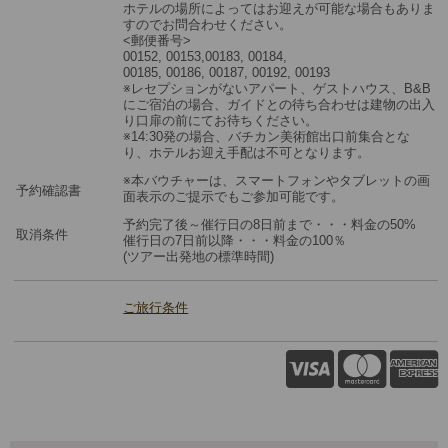
ホテルの場所によってはお迎えが可能な場合もありま
すのでお問合わせください。
<郵便番号>
00152, 00153,00183, 00184,
00185, 00186, 00187, 00192, 00193
※レセプションがないアパート、ゲストハウス、B&B
にご宿泊の場合、ガイドとの待ち合わせは建物の出入
り口扉の前にてお待ちください。
※14:30発の場合、バチカン美術館出口前集合とな
り、ホテルお迎え手配は不可となります。
※本バウチャーは、スマートフォンやタブレットの画
予約確認書
面表示のご提示でもご参加可能です。
予約完了後～催行日の8日前まで・・・料金の50%
取消条件
催行日の7日前以降・・・料金の100％
(ツアー出発地の標準時間)
ご旅行条件