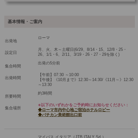
ご参加可能な年齢
0 歳以上
その他
基本情報・ご案内
最少催行人数
1
ローマ
ツアーコード
MGRR1P
出発地
月、火、木～土曜日(6/29、8/14・15、12/8・25・
設定日
26、1/1・6、2/11、3/19・26・27・29を除く)
※料金：大人・子供2歳以上共通
出発の5分前
集合時間
【午前】07:30 ～10:00
出発時間
【午後】《10月まで》12:30～14:30/《11月～》12:30
～13:30
約3時間
所要時間
※以下のいずれかをご予約時にお知らせください：
集合場所
◆ローマ市内中心地ご宿泊ホテルロビー
◆バチカン美術館出口前
マイバス イタリア（JTB ITALY Srl ）