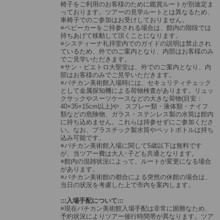
椅子をご利用のお客様のために鑑賞ルートが別途定ま
っております。ツアーの見学ルートとは異なるため、
車椅子でのご参加はお受けしておりません。
※ベビーカーをご持参される場合は、館内の階段では
持ちあげて移動して頂くことになります。
※システィーナ礼拝堂内でのガイドの説明は禁止され
ているため、外でのご案内となり、内部はお客様のみ
でご見学いただきます。
※サン・ピエトロ大聖堂は、外でのご案内となり、内
部はお客様のみでご見学いただきます。
※バチカン美術館入場時には、セキュリティチェック
として金属探知機による荷物検査があります。リュッ
クサックやスーツケースなどの大きな荷物(目安：
40×35×15cm以上)や、スプレー類・液体類・ナイフ
類などの危険物、ガラス・ステンレス製の水筒は館内
に持ち込めません。これらは持参せずにご参加くださ
い。なお、プラスチック製水筒やペットボトルは持ち
込み可能です。
※バチカン美術館入場に関して5歳以下は無料です
が、当ツアー費は大人･子ども共通となります。
※館内の混雑状況によって、ルートが変更になる場合
があります。
※バチカン美術館の都合による突然の休館の場合は、
当日の状況を考慮した上で市内を案内します。
:::入場手配について:::
※現在バチカン美術館入場手配は非常に困難なため、
予約状況によりツアー催行時間帯が異なります。ツア