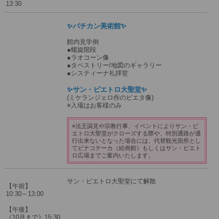
13:30
✨バチカン美術館✨
館内見学例
●螺旋階段
●ラオコーン像
●タペストリー/地図のギャラリー
●システィーナ礼拝堂
✨サン・ピエトロ大聖堂✨
(ミケランジェロ作のピエタ像)
※入場はお客様のみ
※法王謁見や宗教行事、イベントによりサン・ピ
エトロ大聖堂がクローズする際や、特別通路が通
行出来ないとなった場合には、代替観光箇所とし
てピナコテーカ（絵画館）もしくはサン・ピエト
ロ広場までご案内いたします。
サン・ピエトロ大聖堂にて解散
【午前】
10:30～13:00
【午後】
《10月まで》15:30