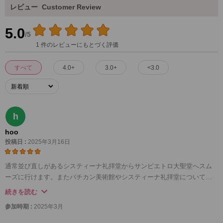
レビュー
Customer Review
5.0
/5
1 件のレビューにもとづく評価
すべて
4.0+
3.0+
<3.0
h
hoo
投稿日 :
2025年3月16日
通常並び直しがあるシスティーナ礼拝堂からサンピエトロ大聖堂へスム
ーズに行けます。またバチカン美術館やシスティーナ礼拝堂についての
詳細な背景、解説も聞くことができ、とてもいい内容でした。ガイドの
続きを読む
方もイタリア在住期間が長いため手荷物検査時の注意や現地ボランティ
参加時期 :
2025年3月
アとやりとりしていただいて助かりました。