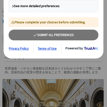
ご希望に応じて、レオナルド・ダ・ヴィンチやラファエロの名作が
揃う「ピナコテーカ(絵画館)」を中心にご案内することも可能で
す。
▶ バチカン美術館/サン・ピエトロ大聖堂について詳しくはこちら
ツアーポイント
専属日本語ガイドがご案内する、安心のプライ
ベートツアー
世界遺産・バチカン美術館を日本語ガイドがわかりやすく丁寧にご案
内。芸術作品の背景や歴史を知ることで、鑑賞の感動が倍増します。