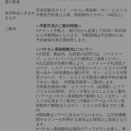
運行業者
日本語観光ガイド、バチカン美術館・サン・ピエトロ
表示料金に含まれ
大聖堂予約及び入場、美術館内イヤホン（4名以上）
るもの
:::手配可否のご案内時期:::
ご案内
※チケット手配上、催行日から起算して約30～90日前
から手配開始となります。手配時期は不定期のため、
予約確保出来次第回答します。
:::バチカン美術館観光について:::
※大聖堂、教会内、礼拝堂の訪問では、ノースリー
ブ、ショートパンツなどの服装はご遠慮ください。
※法王謁見や宗教行事により、システィーナ礼拝堂ク
ローズ、システィーナ礼拝堂からサン・ピエトロ大聖
堂へ向かう特別通路が通行不可、サン・ピエトロ大聖
堂クローズ、サン・ピエトロ大聖堂の事前予約が確保
できない場合、 代替観光箇所へご案内します。
代替観光箇所の例： ピナコテーカ（絵画館）にてラ
ファエロの3部作、ダビンチ聖ヒエロニムスをご案内
(ツアーはバチカン美術館内で解散) もしくはサン・ピ
エトロ広場までご案内(この場合ツアーはバチカン美
術館内で解散)またはサン・ピエトロ広場までのご案
内
※移動費はツアーに含まれておりません。公共交通機
関やタクシーを利用する場合はお客様のご負担となり
ます。
※バチカン美術館内は階段のアップダウンが多く、車