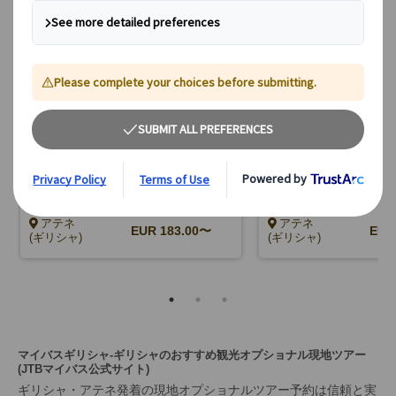
【プライベート】アクロポリスとア
【プライベート】アテ
クロポリス博物館をご案内！午前観
博物館をご案内！午後
光 （入場券、日本語公認ガイド
券、日本語公認ガイド
付）
アテネ
アテネ
EUR
183.00〜
EU
(ギリシャ)
(ギリシャ)
マイバスギリシャ-ギリシャのおすすめ観光オプショナル現地ツアー
(JTBマイバス公式サイト)
ギリシャ・アテネ発着の現地オプショナルツアー予約は信頼と実