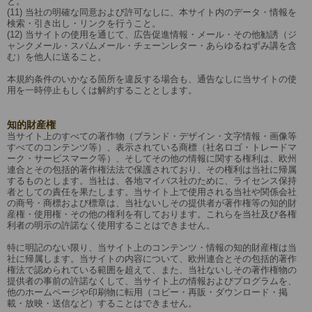
と。
(11) 当社の明確な同意および許可なしに、本サイト内のデータ・情報を
検索・引き出し・リンクを行うこと。
(12) 当サイトの使用を通じて、広告促進情報・メール・その他勧誘（ジ
ャンクメール・スパムメール・チェーンレター・あらゆるねずみ講を含
む）を他人に送ること。
本規約条件のいかなる箇所を違反する場合も、通告なしに当サイトの使
用を一時停止もしくは解約することとします。
知的財産権
当サイト上のすべての著作物（ブランド・デザイン・文字情報・画像等
すべてのコンテンツ等）、表示されている商標（社名ロゴ・トレードマ
ーク・サービスマーク等）、そしてその他の情報に関する権利は、欧州
連合とその包括的著作権法法で保護されており、その権利は当社に帰属
するものとします。当社は、各地マイバス社のために、ライセンス保持
者としての責任を果たします。当サイト上で使用される当社や関係会社
の商号・商標および標章は、当社ないしその提供者が著作権等の知的財
産権・使用権・その他の権利を有しております。これらを当社及び各権
利者の明示の許諾なく使用することはできません。
特に明記のない限り、当サイト上のコンテンツ・情報の知的財産権は当
社に帰属します。当サイトの内容について、欧州連合とその包括的著作
権法で認められている範囲を超えて、また、当社ないしその著作権物の
提供者の事前の許諾なくして、当サイト上の情報およびプログラムを、
他のホームページや印刷物に転用（コピー・再販・ダウンロード・掲
載・放映・送信など）することはできません。