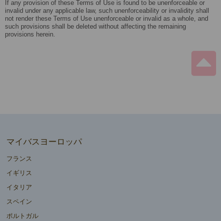
If any provision of these Terms of Use is found to be unenforceable or
invalid under any applicable law, such unenforceability or invalidity shall
not render these Terms of Use unenforceable or invalid as a whole, and
such provisions shall be deleted without affecting the remaining
provisions herein.
マイバスヨーロッパ
フランス
イギリス
イタリア
スペイン
ポルトガル