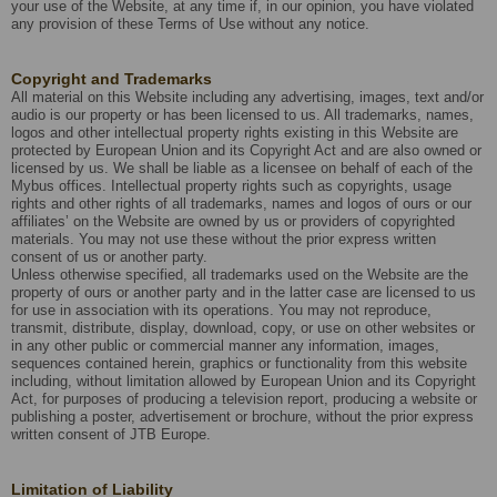
your use of the Website, at any time if, in our opinion, you have violated
any provision of these Terms of Use without any notice.
Copyright and Trademarks
All material on this Website including any advertising, images, text and/or
audio is our property or has been licensed to us. All trademarks, names,
logos and other intellectual property rights existing in this Website are
protected by European Union and its Copyright Act and are also owned or
licensed by us. We shall be liable as a licensee on behalf of each of the
Mybus offices. Intellectual property rights such as copyrights, usage
rights and other rights of all trademarks, names and logos of ours or our
affiliates’ on the Website are owned by us or providers of copyrighted
materials. You may not use these without the prior express written
consent of us or another party.
Unless otherwise specified, all trademarks used on the Website are the
property of ours or another party and in the latter case are licensed to us
for use in association with its operations. You may not reproduce,
transmit, distribute, display, download, copy, or use on other websites or
in any other public or commercial manner any information, images,
sequences contained herein, graphics or functionality from this website
including, without limitation allowed by European Union and its Copyright
Act, for purposes of producing a television report, producing a website or
publishing a poster, advertisement or brochure, without the prior express
written consent of JTB Europe.
Limitation of Liability