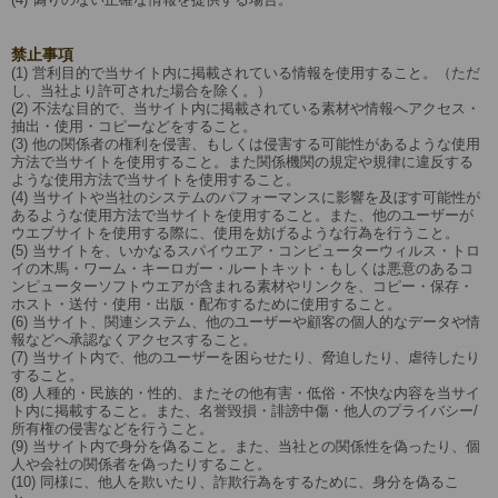
禁止事項
(1) 営利目的で当サイト内に掲載されている情報を使用すること。（ただ
し、当社より許可された場合を除く。）
(2) 不法な目的で、当サイト内に掲載されている素材や情報へアクセス・
抽出・使用・コピーなどをすること。
(3) 他の関係者の権利を侵害、もしくは侵害する可能性があるような使用
方法で当サイトを使用すること。また関係機関の規定や規律に違反する
ような使用方法で当サイトを使用すること。
(4) 当サイトや当社のシステムのパフォーマンスに影響を及ぼす可能性が
あるような使用方法で当サイトを使用すること。また、他のユーザーが
ウエブサイトを使用する際に、使用を妨げるような行為を行うこと。
(5) 当サイトを、いかなるスパイウエア・コンピューターウィルス・トロ
イの木馬・ワーム・キーロガー・ルートキット・もしくは悪意のあるコ
ンピューターソフトウエアが含まれる素材やリンクを、コピー・保存・
ホスト・送付・使用・出版・配布するために使用すること。
(6) 当サイト、関連システム、他のユーザーや顧客の個人的なデータや情
報などへ承認なくアクセスすること。
(7) 当サイト内で、他のユーザーを困らせたり、脅迫したり、虐待したり
すること。
(8) 人種的・民族的・性的、またその他有害・低俗・不快な内容を当サイ
ト内に掲載すること。また、名誉毀損・誹謗中傷・他人のプライバシー/
所有権の侵害などを行うこと。
(9) 当サイト内で身分を偽ること。また、当社との関係性を偽ったり、個
人や会社の関係者を偽ったりすること。
(10) 同様に、他人を欺いたり、詐欺行為をするために、身分を偽るこ