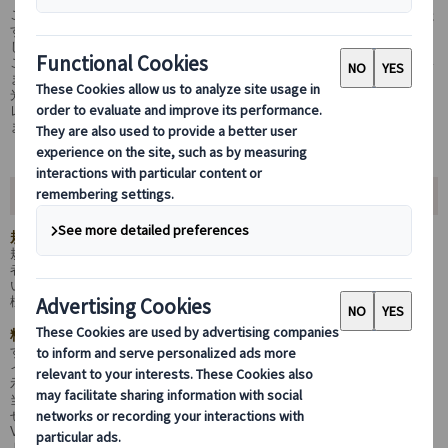
このウエブサイトの利用規約は、（A）ウエブサイトを通して提供された
すべての商品およびサービス、また（B）ウエブサイトの使用時 に適用
します。
このウエブサイトは、JTB Europe Ltd. （以下、「当社」）が所有してい
ます。当社のウエブサイトや情報は、欧州内のマイバス社が提供する観
光、貸切サービス、送迎、パッケージツアーサービス、チケット手配、
レストラン事前予約「ミールクーポン」商品などの情報が掲載されてい
ます。
ウエブサイトを通して提供されたすべての商品およびサービス
規約について
規約は、ウェブサイトを通して、旅行サービスをご利用する全ての利用
者に適用される約款です。予約したサービス以外の商品の取り扱いにつ
いては適用されません。各ツアーに関係する特別な記述や条件は、お客
様ご自身で必ず事前にお読みください。
料金と支払い
すべての表示価格は、特に記載されていない限り、お一人様料金です。
イギリス商品はイギリスポンド、それ以外の国の商品は、欧州ユーロ表
示になります。
当社へのクレジットカードによるお支払いには、手数料は発生いたしま
せん。予約をするには、クレジットカードで全額をお支払いください。
Visa、Mastercard、American Expressのクレジットカードおよびデビッ
トカードでお支払いいただけます。