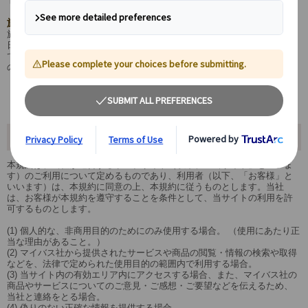
旅行条件
旅行条件については、ツアーが運行される当該国の法令に基づきます。
日本の旅行業法に基づく約款の適用はありません。各地の運行にあたっ
ては、当該国の旅行主催者が定める旅行条件に従うものとします。各国
の
旅行条件
をご参照ください。
ウエブサイトの使用
本規約は、当社が運営するウェブサイト（以下、「当サイト」といいま
す）のご利用について定めるものであり、利用者（以下、「お客様」と
いいます）は、本規約に同意の上、本規約に従うものとします。当社
は、お客様が本規約を遵守することを条件として、当サイトの利用を許
可するものとします。
(1) 個人的な、非商用目的のためにのみ使用する場合。 （使用にあたり正
当な理由があること。）
(2) マイバス社から提供されたサービスや商品の閲覧・情報の検索や取得
などを、法律で定められた使用目的の範囲内で利用する場合。
(3) 当サイト内の有効エリア内にアクセスする場合、また、マイバス社の
商品やサービスについてのご意見・ご感想・ご要望などを伝えるため、
当社と連絡をとる場合。
(4) 偽りのない正確な情報を提供する場合。