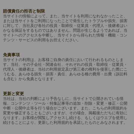
賠償責任の拒否と制限
当サイトの情報によって、また、当サイトを利用になれなかったこと、
または当サイトをご利用になったことで発生したトラブルや損失、損害
に対して、当社及び各社の役員・取締役・従業員・代理人・後継者はい
かなる保証をするものではありません。問題が生じるようであれば、当
サイトへのアクセスを中断し、当サイトから得られた情報・機能・コン
テンツ・サービスの利用をお控えください。
免責事項
当サイトの利用は、お客様ご自身の責任において行われるものとしま
す。当社、その子会社・関連会社、それぞれの役員・取締役・従業員・
代理人・後継者は、当社の利用規定及び第三者の権利を侵害した際にこ
うむる、あらゆる損失・損害・責任、あらゆる種の費用・出費（訴訟料
も含む）から免責となります。
更新と変更
当社は、当社の判断により予告なしに、当サイトで公開されている情
報、コンテンツ・ツール・特集記事等の追加・削除・変更・修正・公開
中断・公開中止等を行う場合がございます。また、こちらの利用規約を
変更や修正することもございますが、その場合、掲載後ただちに有効に
なります。お客様が閲覧しアクセスし続ける、もしくはウエブを使用し
続けることにより、更新した利用規約を承諾したものとみなされます。