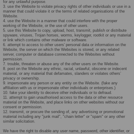
for any unlawful purpose.
3. use the Website to violate privacy rights of other individuals or use in a
manner that could violate it or the terms of related organisations of the
Website.
4. use the Website in a manner that could interfere with the proper
working of the Website, or the use of other users.
5. use this Website to copy, upload, host, transmit, publish or distribute
spyware, viruses, Trojan horses, worms, keylogger, rootkit or any material
or link which contains other malware or software.
6. attempt to access to other users' personal data or information on the
Website, the server on which the Websites is stored, or any related
server, computer or database connected to the Websites without
permission.
7. trouble, threaten or abuse any of the other users on the Website.
8. post on the Website any ethnic, racial, unlawful, obscene or indecent
material, or any material that defamates, slanders or violates others’
privacy or ownership.
9. impersonate any person or any entity on the Website. (fake any
affiliation with us or impersonate other individuals or enterprises.)
10. fake your identity to deceive other individuals or to defraud.
11. attempt to gain unauthorised access to the data or other resource
material on the Website, and place links on other websites without our
consent or permission.
12. transmit, or procure the sending of, any advertising or promotional
material including any "junk mail", "chain letter" or "spam" or any other
similar solicitation.
We have the right to disable any user name, password, other identifier, or