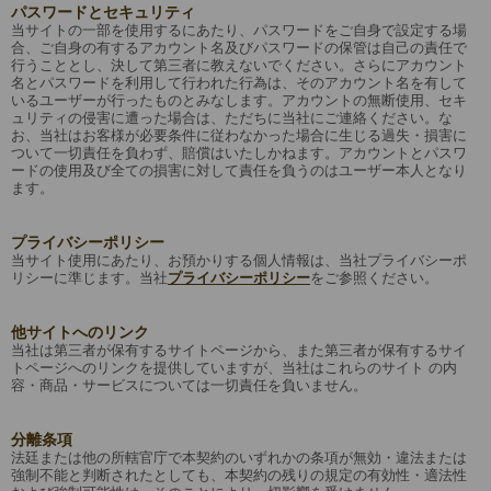
パスワードとセキュリティ
当サイトの一部を使用するにあたり、パスワードをご自身で設定する場
合、ご自身の有するアカウント名及びパスワードの保管は自己の責任で
行うこととし、決して第三者に教えないでください。さらにアカウント
名とパスワードを利用して行われた行為は、そのアカウント名を有して
いるユーザーが行ったものとみなします。アカウントの無断使用、セキ
ュリティの侵害に遭った場合は、ただちに当社にご連絡ください。な
お、当社はお客様が必要条件に従わなかった場合に生じる過失・損害に
ついて一切責任を負わず、賠償はいたしかねます。アカウントとパスワ
ードの使用及び全ての損害に対して責任を負うのはユーザー本人となり
ます。
プライバシーポリシー
当サイト使用にあたり、お預かりする個人情報は、当社プライバシーポ
リシーに準じます。当社
プライバシーポリシー
をご参照ください。
他サイトへのリンク
当社は第三者が保有するサイトページから、また第三者が保有するサイ
トページへのリンクを提供していますが、当社はこれらのサイト の内
容・商品・サービスについては一切責任を負いません。
分離条項
法廷または他の所轄官庁で本契約のいずれかの条項が無効・違法または
強制不能と判断されたとしても、本契約の残りの規定の有効性・適法性