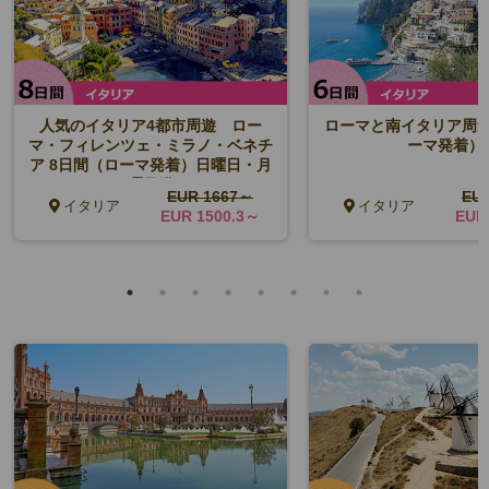
人気のイタリア4都市周遊 ロー
ローマと南イタリア周遊
マ・フィレンツェ・ミラノ・ベネチ
ーマ発着）
ア 8日間（ローマ発着）日曜日・月
曜日発
EUR 1667～
EU
イタリア
イタリア
EUR 1500.3～
EUR