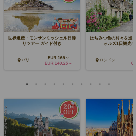
世界遺産・モンサンミッシェル日帰
はちみつ色の村々を巡
りツアー ガイド付き
ォルズ1日観光ツ
EUR 165～
G
パリ
ロンドン
EUR 140.25～
GB