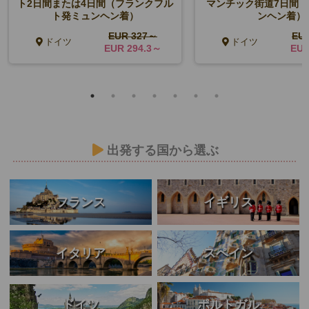
ト2日間または4日間（フランクフル
マンチック街道7日間
ト発ミュンヘン着）
ンヘン着）
EUR 327～
EU
ドイツ
ドイツ
EUR 294.3～
EUR
出発する国から選ぶ
フランス
イギリス
イタリア
スペイン
ドイツ
ポルトガル