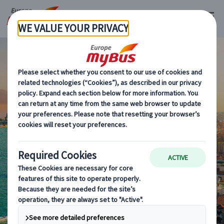
『行きたかった』を
『楽しかった！』に
マイバスヨーロッパ
海外現地
オプショナルツアー