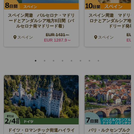
スペイン周遊 バルセロナ・マドリ
スペイン周遊 マドリ
ードとアンダルシア地方8日間（バ
ロナとアンダルシア地方
ルセロナ発マドリード着）
ドリード発着
EUR 1431～
EU
スペイン
スペイン
EUR 1287.9～
EU
ドイツ・ロマンチック街道ハイライ
パリ・ルクセンブルク