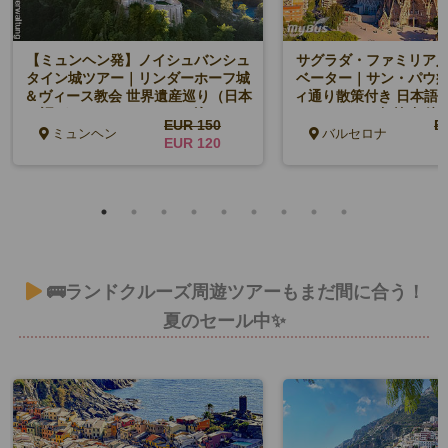
【ミュンヘン発】ノイシュバンシュ
サグラダ・ファミリア
タイン城ツアー｜リンダーホーフ城
ベーター｜サン・パウ
＆ヴィース教会 世界遺産巡り（日本
ィ通り散策付き 日本語
語ガイド・シャトルバス込み）
（午前/午後
EUR 150
E
ミュンヘン
バルセロナ
EUR 120
E
🚌ランドクルーズ周遊ツアーもまだ間に合う！
夏のセール中✨