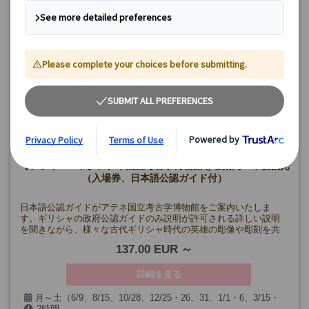
【プライベート】アテネ国立考古学博物館をご案内！午後観光
（入場券、日本語公認ガイド付）
日本語公認ガイドがアテネ国立考古学博物館をご案内いたしま
す。ギリシャの政府公認ガイドのみ説明が許可される詳しい説明
を聞きながら、様々な古代ギリシャ時代の英雄の彫像や彫刻を共
にご堪能ください。ミケーネ文明の神秘的な黄金のマスクやギリ
137.00 EUR
シャ神話お馴染み美の女神アフロディテとパンとエロスの像もあ
りますので是非お見逃しなく！
詳細を見る
月～土（6/9、8/15、10/28、12/25・26、31、1/1・6、3/15・
2時間
25を除く）