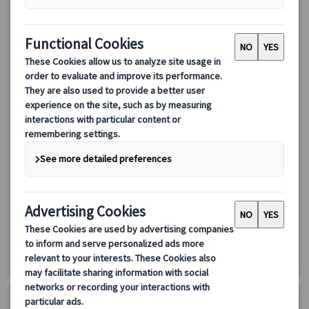
【プライベート】アクロポリスとアクロポリス博物館をご案
内！午前観光 （入場券、日本語公認ガイド付）
日本語公認ガイドがギリシャ・アテネの主要観光スポットである
パルテノン神殿、アクロポリス博物館をご案内します。ギリシャ
の政府公認ガイドのみ説明が許可される遺跡や博物館などの詳し
い説明を聞きながら観光いただけます。
183.00 EUR
詳細を見る
月～土（5/1、 6/9、8/15、10/28、12/25・26、31、1/1・6、
3時間
3/15・25を除く）