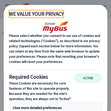
マイバス・ヨーロッパ
ギリシャ (4)
アテネ (4)
市内観光 (3)
アテネ市
内観光 (2)
【プライベート】アクロポリスとアクロポリ
ス博物館をご案内！午前観光 （入場券、日
本語公認ガイド付）