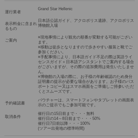
Grand Star Hellenic
運行業者
日本語公認ガイド、アクロポリス遺跡、アクロポリス
表示料金に含まれ
博物館入場
るもの
※現地事情により観光の順番が変動する可能がござい
ご案内
ます。
※移動は徒歩となりますので歩きやすい服装と靴でご
参加ください。
※手配事情により、日本語ガイド不足の際は英語ライ
センスガイド＋日本語アシスタントでご案内する場合
がございますが、その際の追加費用は発生いたしませ
ん。
※博物館の入場の際に、お子様の年齢確認のため身分
証明書の提示が必要な場合があります。お子様のパス
ポートコピー又はスマホ画面をご準備しご持参いただ
くとスムーズです。
バウチャーは、スマートフォンやタブレットの画面表
予約確認書
示のご提示でもご参加可能です。
催行日の15日前まで・・・無料
取消条件
催行日の14～8日前まで・・・50%
催行日7日前以降・・・100%
(ツアー出発地の標準時間)