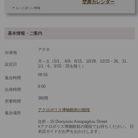
空席カレンダー
もっと詳しい情報
ご参加可能な年齢
0 歳以上
その他
基本情報・ご案内
最少催行人数
1
アテネ
ツアーコード
MBB3AJ
出発地
月～土（5/1、 6/9、8/15、10/28、12/25・26、31、
設定日
1/1・6、3/15・25を除く）
※料金：大人・子供2歳以上共通
08:55
集合時間
9:00
出発時間
3時間
所要時間
アクロポリス博物館前の階段
集合場所
住所：15 Dionysiou Areopagitou Street
※アクロポリス博物館前の階段でお待ちください。 日
本語ガイドがお声をおかけします。