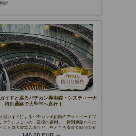
3時間
オ無料開放日を除く)
以降未定
ガイドと巡るバチカン美術館・システィーナ
 特別通路で大聖堂へ直行！
公認ガイドによるバチカン美術館のプライベートツ
ミケランジェロの「最後の審判」、特別通路からの
ピエトロ大聖堂入場など、見どころ満載＆時間を有
できる贅沢な内容です。
140.00 EUR