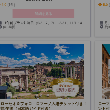
4.0
(1件)
5.0
詳細を見る
《午前プラン》
毎日（6/2・7、7/1～8/31、11/1・4、
月、
約3時間
約
12/6・25、気象条件による動物保護法令発令日、コロッ
26、1
セオ無料開放日を除く）
《午後プラン》
毎日（6/1～9/15、10/4、11/1・4、
12/6・25・31、気象条件による動物保護法令発令日、コ
ロッセオ無料開放日を除く）
※1月以降未定
コロッセオ＆フォロ・ロマーノ入場チケット付き！
ローマ
午前/午後（日本語ガイド付き）
ント付