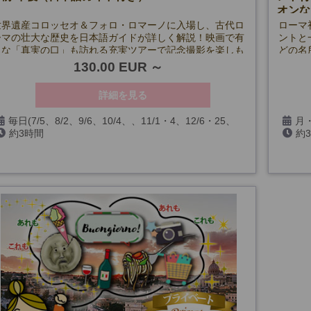
オンな
世界遺産コロッセオ＆フォロ・ロマーノに入場し、古代ロ
ローマ
ーマの壮大な歴史を日本語ガイドが詳しく解説！映画で有
ントと
名な「真実の口」も訪れる充実ツアーで記念撮影を楽しも
どの名
う。予約困難な人気スポットも事前手配でスムーズ見学！
130.00 EUR
詳細を見る
毎日(7/5、8/2、9/6、10/4、、11/1・4、12/6・25、
月・
約3時間
約
コロッセオ無料開放日を除く)
除く)
※1月以降未定