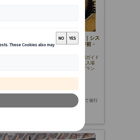
ン美術館予約入場チケット付きツアー｜シス
ナ礼拝堂見学 日本語ガイド付き (午前・
定夕方プラン)
ン美術館とシスティーナ礼拝堂を日本語公認ガイド
人気ツアー。事前予約チケットでスムーズに入場
ケランジェロの名作を効率よく見学。午前プラン
季限定夕方プランをご用意。
80.00 EUR
詳細を見る
午前プラン》定期設定日はなく、状況に応じて催行
午前プラン》2時間
定されます。
プラン》3時間
プラン》7～9月の月・水・金曜日(8/14を除く)