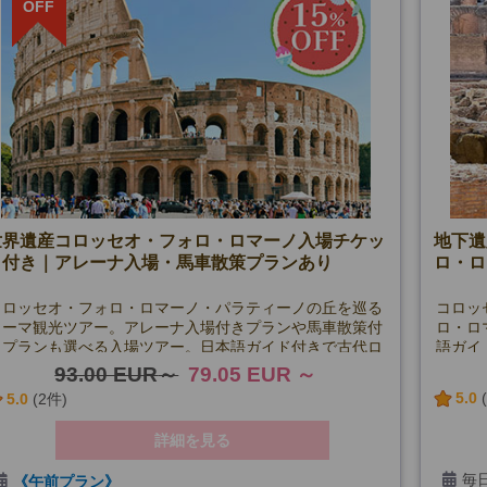
月・水・金曜日、8/11、9/17・19・22、1/2
OFF
6/29、8/14、12/25、1/1・6、3/19・26・29を除く)
最少催行人数 1名様～
世界遺産コロッセオ・フォロ・ロマーノ入場チケッ
地下遺
ト付き｜アレーナ入場・馬車散策プランあり
ロ・ロ
コロッセオ・フォロ・ロマーノ・パラティーノの丘を巡る
コロッ
ローマ観光ツアー。アレーナ入場付きプランや馬車散策付
ロ・ロ
きプランも選べる入場ツアー。日本語ガイド付きで古代ロ
語ガイ
ーマ遺跡を効率よく見学できます。
を堪能
93.00 EUR
79.05 EUR
5.0
5.0
(2件)
詳細を見る
毎日
《午前プラン》