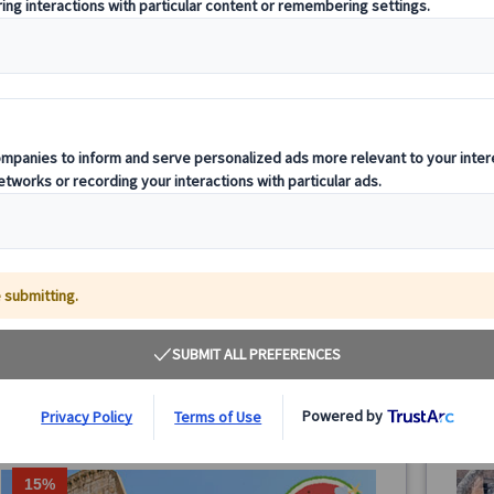
バチカン美術館予約入場＋システィーナ礼拝堂＆サ
バチカ
ン・ピエトロ大聖堂特別通路利用ツアー（午前/午
ティー
後）
夏季限
バチカン美術館とサン・ピエトロ大聖堂を訪れる午前ツア
バチカ
ー。一般入場よりも先に入場、日本語公認ガイドが見どこ
と巡る
ろ作品を押さえながら、効率良いルートで広い館内をご案
し、ミ
内します。
と、夏
99.00 EUR
84.15 EUR
4.9
(11件)
詳細を見る
《
《
日が設
🔸
《午前》
《夕方
《夕方
約3時間
月・火・木・金曜日、6月～10月の土曜日、1/2
6/29、8/14・15、12/8・25、1/1、2/11、3/19・26・29
を除く)

《午後》
15%