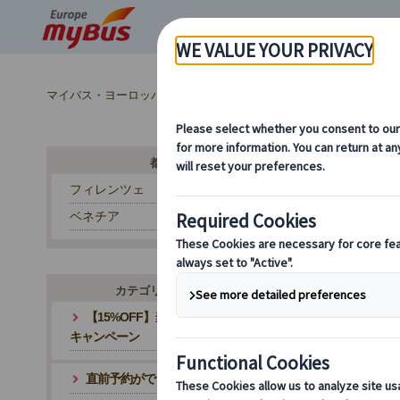
マイバス・ヨーロッパ
イタリア (45)
ローマ (31)
時間帯
都市から探す
フィレンツェ
ベネチア
ヨ
カテゴリ・テーマから探す
【15%OFF】当サイトが最安値！夏旅応援
キャンペーン
直前予約ができるツアー