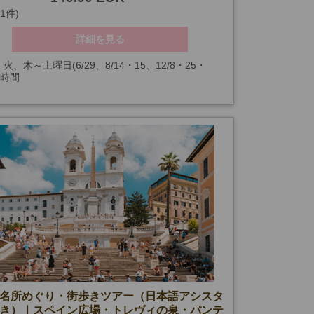
(1件)
詳細を見る
火、木～土曜日(6/29、8/14・15、12/8・25・
3時間
/1・6、2/11、3/19・26・27・29を除く)
名所めぐり・街歩きツアー（日本語アシスタ
き）｜スペイン広場・トレヴィの泉・パンテ