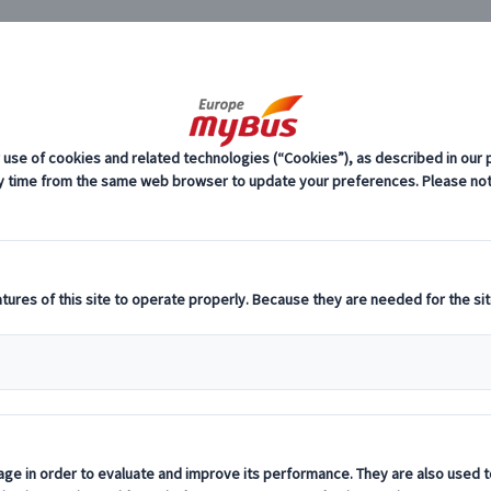
JP
で選ぶ (30)
ローマ発 午前観光 (11)
時間帯で選ぶ ローマ
ーロッパ・プライベートツアー
15%
OFF