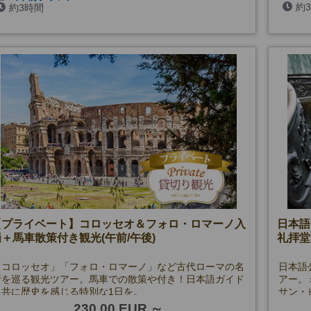
約
ロッセ
約3時間
6～8月の月・水・木・金曜日、8/8・11
※1月
(コロッセオ無料開放日を除く)
《午前・アレーナ入場付きプラン》
7～8月の火曜日
(7/7・14、コロッセオ無料開放日を除く)
《午後プラン》
9～10月の月・水・木・金曜日、9/19・22、12/26・29
(11/4、12/25、コロッセオ無料開放日を除く)
※1月以降未定
《午後・アレーナ入場付きプラン》
9～12月の火曜日
(コロッセオ無料開放日を除く)
※1月以降未定
《午後・馬車散策付きプラン》
【プライベート】コロッセオ＆フォロ・ロマーノ入
日本語
9月以降の月・水・木・金曜日、9/19・22、12/26・29
＋馬車散策付き観光(午前/午後)
礼拝堂
(9/1～15、11/4、12/25、コロッセオ無料開放日を除く)
※1月以降未定
「コロッセオ」「フォロ・ロマーノ」など古代ローマの名
日本語
所を巡る観光ツアー。馬車での散策や付き！日本語ガイド
アー。
と共に歴史を感じる特別な1日を。
サン・
効活用
230.00 EUR