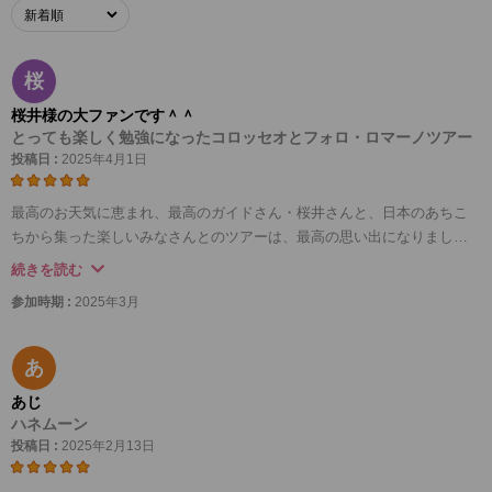
桜
桜井様の大ファンです＾＾
とっても楽しく勉強になったコロッセオとフォロ・ロマーノツアー
投稿日 :
2025年4月1日
最高のお天気に恵まれ、最高のガイドさん・桜井さんと、日本のあちこ
ちから集った楽しいみなさんとのツアーは、最高の思い出になりまし
た！！
続きを読む
ガイドさんに説明していただきながら見るコロッセオやフォロ・ロマー
参加時期 :
2025年3月
ノと、ガイドさんナシで見るコロッセオとフォロ・ロマーノは こんな
にも違うのだと悟りました。
（実は私はコロッセオ2回目なのですが、1回目はガイドさんナシだった
あ
のです）
あじ
ガイドさんの力は大きいです。特に今回ご一緒いただけた桜井さんはお
ハネムーン
人柄も魅力的なかたで、終始笑い声のある楽しい時間を過ごせ、良い思
投稿日 :
2025年2月13日
い出になりました。この度はほんとうにありがとうございました。感謝
を込めて。。