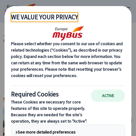
マイバス・ヨーロッパ
イタリア (45)
ローマ (31)
【15%OFF】当サイト
が最安値！夏旅応援キャンペーン (4)
世界遺産コロッセオ・フォロ・ロマーノ入場
チケット付き｜アレーナ入場・馬車散策プラ
ンあり
(
)
5.0
2件
15%
OFF