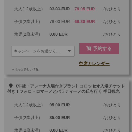
大人(12歳以上）
93.00 EUR
79.05 EUR
おひとり
子供(2歳以上)
78.00 EUR
66.30 EUR
おひとり
幼児(2歳未満)
0.00 EUR
おひとり
予約する
空席カレンダー
もっと詳しい情報
ご参加可能な年齢
0 歳以上
その他
《午後・アレーナ入場付きプラン》コロッセオ入場チケット
付き！フォロ・ロマーノとパラティーノの丘も行く 半日観光
最少催行人数
1
大人(12歳以上）
95.00 EUR
おひとり
ツアーコード
MBR2P
子供(2歳以上)
85.00 EUR
おひとり
幼児(2歳未満)
0.00 EUR
おひとり