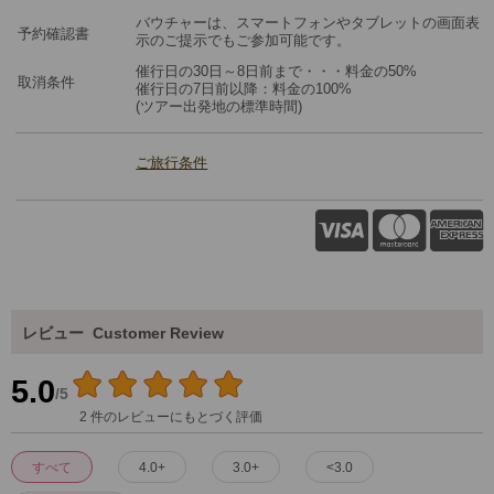
バウチャーは、スマートフォンやタブレットの画面表
予約確認書
示のご提示でもご参加可能です。
催行日の30日～8日前まで・・・料金の50%
取消条件
催行日の7日前以降：料金の100%
(ツアー出発地の標準時間)
ご旅行条件
レビュー
Customer Review
5.0
/5
2 件のレビューにもとづく評価
すべて
4.0+
3.0+
<3.0