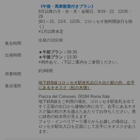
《午後・馬車散策付きプラン》
9月以降の月・水・木・金曜日、9/19・22、12/26・
29
(9/1～15、11/4、12/25、コロッセオ無料開放日を除
く)
※1月以降未定
出発の10分前
集合時間
🔸午前プラン：
08:30
出発時間
🔹午後プラン：
13:30
※例外あり。↓下記ご案内をご参照ください。
約3時間
所要時間
地下鉄B線コロッセオ駅改札出口を出た駅の外、右手
集合場所
にあるキオスク（松の木側）
Piazza del Colosseo, 00184 Roma Italy
地下鉄B線をご利用の場合、コロッセオ駅改札を出て
すぐ正面の出口から建物の外に出て、右手にあるキオ
スク脇の松の木を越えたあたりでお待ちください。奥
に緑色の給水所が見えます。
フォリ・インペリアーリ通りからお越しの場合は、コ
ロッセオ駅出入口を正面にして左手にキオスクがあり
ます。