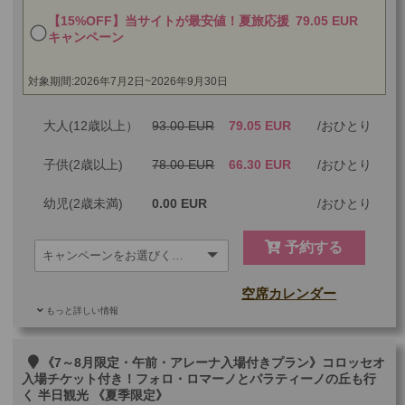
【15%OFF】当サイトが最安値！夏旅応援
79.05 EUR
キャンペーン
対象期間:2026年7月2日~2026年9月30日
大人(12歳以上）
93.00 EUR
79.05 EUR
おひとり
子供(2歳以上)
78.00 EUR
66.30 EUR
おひとり
幼児(2歳未満)
0.00 EUR
おひとり
予約する
空席カレンダー
もっと詳しい情報
ご参加可能な年齢
0 歳以上
その他
《7～8月限定・午前・アレーナ入場付きプラン》コロッセオ
入場チケット付き！フォロ・ロマーノとパラティーノの丘も行
く 半日観光 《夏季限定》
最少催行人数
1