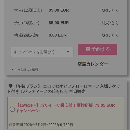
大人(12歳以上）
ツアーコード
95.00 EUR
MBR2A
おひとり
子供(2歳以上)
85.00 EUR
おひとり
幼児(2歳未満)
0.00 EUR
おひとり
予約する
空席カレンダー
もっと詳しい情報
ご参加可能な年齢
0 歳以上
その他
《午後プラン》 コロッセオとフォロ・ロマーノ入場チケッ
ト付き！パラティーノの丘も行く 半日観光
最少催行人数
1
【15%OFF】当サイトが最安値！夏旅応援
79.05 EUR
ツアーコード
MBR2AF
キャンペーン
対象期間:2026年7月2日~2026年9月30日