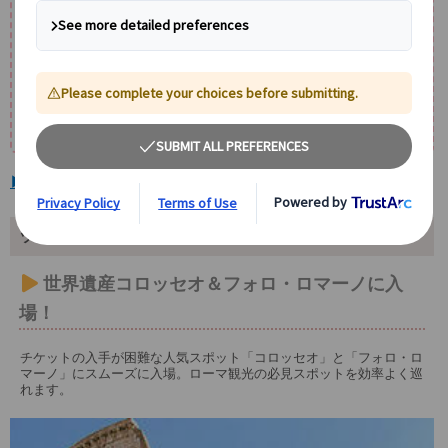
✨選べるプラン✨
⚔️アレーナ（舞台）入場付きプラン
かつて剣闘士(グラディエーター)が戦ったアレーナ(舞台)に立ち、コ
ロッセオを見上げる特別な体験をお楽しみいただけます。
🐎馬車散策付きプラン
観光後は馬車でローマ中心部を巡り、歴史ある街並みを優雅にお楽
しみいただけます。
▶コロッセオの見どころ・詳細はこちら
ツアーポイント
世界遺産コロッセオ＆フォロ・ロマーノに入
場！
チケットの入手が困難な人気スポット「コロッセオ」と「フォロ・ロ
マーノ」にスムーズに入場。ローマ観光の必見スポットを効率よく巡
れます。