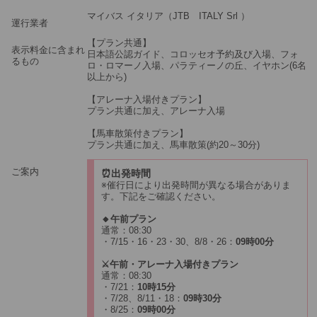
マイバス イタリア（JTB ITALY Srl ）
運行業者
【プラン共通】
表示料金に含まれ
日本語公認ガイド、コロッセオ予約及び入場、フォ
るもの
ロ・ロマーノ入場、パラティーノの丘、イヤホン(6名
以上から)
【アレーナ入場付きプラン】
プラン共通に加え、アレーナ入場
【馬車散策付きプラン】
プラン共通に加え、馬車散策(約20～30分)
ご案内
⏰出発時間
※催行日により出発時間が異なる場合がありま
す。下記をご確認ください。
🔸午前プラン
通常：08:30
・7/15・16・23・30、8/8・26：
09時00分
⚔️午前・アレーナ入場付きプラン
通常：08:30
・7/21：
10時15分
・7/28、8/11・18：
09時30分
・8/25：
09時00分