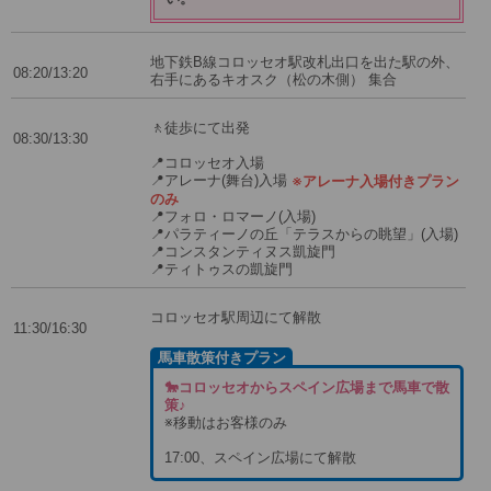
地下鉄B線コロッセオ駅改札出口を出た駅の外、
08:20/13:20
右手にあるキオスク（松の木側） 集合
🚶徒歩にて出発
08:30/13:30
📍コロッセオ入場
📍アレーナ(舞台)入場
※アレーナ入場付きプラン
のみ
📍フォロ・ロマーノ(入場)
📍パラティーノの丘「テラスからの眺望」(入場)
📍コンスタンティヌス凱旋門
📍ティトゥスの凱旋門
コロッセオ駅周辺にて解散
11:30/16:30
馬車散策付きプラン
🐎コロッセオからスペイン広場まで馬車で散
策♪
※移動はお客様のみ
17:00、スペイン広場にて解散