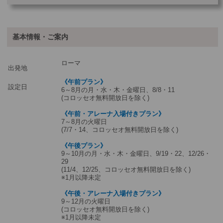
ご参加可能な年齢
0 歳以上
その他
基本情報・ご案内
最少催行人数
2
ローマ
ツアーコード
MBR2PH
出発地
《午前プラン》
設定日
6～8月の月・水・木・金曜日、8/8・11
(コロッセオ無料開放日を除く)
《午前・アレーナ入場付きプラン》
7～8月の火曜日
(7/7・14、コロッセオ無料開放日を除く)
《午後プラン》
9～10月の月・水・木・金曜日、9/19・22、12/26・
29
(11/4、12/25、コロッセオ無料開放日を除く)
※1月以降未定
《午後・アレーナ入場付きプラン》
9～12月の火曜日
(コロッセオ無料開放日を除く)
※1月以降未定