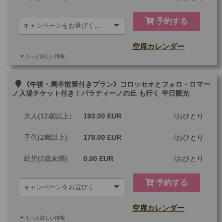
予約する
空席カレンダー
もっと詳しい情報
ご参加可能な年齢
0 歳以上
その他
《午後・馬車散策付きプラン》コロッセオとフォロ・ロマー
ノ入場チケット付き！パラティーノの丘 も行く 半日観光
最少催行人数
1
大人(12歳以上）
193.00 EUR
おひとり
ツアーコード
MBR2PF
子供(2歳以上)
178.00 EUR
おひとり
幼児(2歳未満)
0.00 EUR
おひとり
予約する
空席カレンダー
もっと詳しい情報