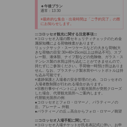
🔹午後プラン
通常：13:30
※最終的な集合・出発時間は「ご予約完了」の際
にお知らせします。
:::コロッセオ観光に関する注意事項:::
※コロッセオ入場の際セキュリティチェックのため金
属探知機による荷物検査があります。
リュックサック・スーツケースなどの大きな荷物(大
きな荷物の目安:30×40×15cm以上は持込不可)、スプ
レー類、液体類、ナイフ類などの危険物、ガラス・ス
テンレス製の水筒は持ち込むことができませんので、
持たずにご参加ください。手荷物一時預け所はありま
せん。なお、プラスチック製水筒やペットボトルは持
ち込み可能です。
※遺跡保護と入場者の安全管理のため、コロッセオの
入場者数制限が行われる場合があります｡
※宗教行事やイベントにより観光箇所が突然クローズ
した場合、代替観光箇所へご案内します。
代替観光箇所の例:
●コロッセオとフォロ・ロマーノ、パラティーノの
丘、アレーナ→ 外観
●パラティーノの丘→高台からフォロ・ロマーノ眺望
:::コロッセオ入場手配に関して:::
※コロッセオ入場チケットが氏名表記式に伴い、お申