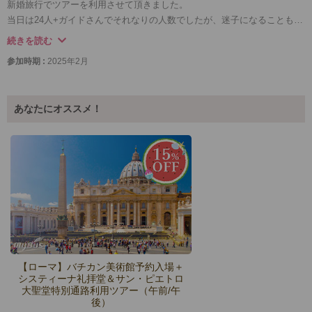
新婚旅行でツアーを利用させて頂きました。
当日は24人+ガイドさんでそれなりの人数でしたが、迷子になることも無
く最後まで楽しめました。
続きを読む
ガイドさんの説明がとてもわかりやすい上に話がうまい。間に入る豆知
参加時期 :
2025年2月
識など人を惹きつける説明で終始楽しかったです。
途中ミュージアムショップで買い物する時間も少しありお土産を買えた
のがとてもよかったです。
あなたにオススメ！
次回もまたぜひ利用したいと思います。
【ローマ】バチカン美術館予約入場＋
システィーナ礼拝堂＆サン・ピエトロ
大聖堂特別通路利用ツアー（午前/午
後）