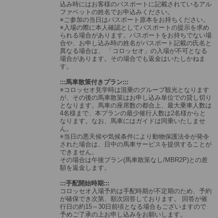
込み時にはお客様のパスポートに記載されているアル
ファベットの姓名でお申込みください。
※ご参加の当日はパスポート原本をお持ちください。
※入場の際に本人確認としてパスポートの提示を求め
られる場合があります。パスポートをお持ちでない場
合や、お申し込み時の姓名がパスポート記載の氏名と
異なる場合は、 「コロッセオ」の入場が不可となる
場合があります。その場合でも返金はいたしかねま
す。
:::馬車散策付きプラン:::
※コロッセオ見学時は混乗のグループ観光となります
が、その後の馬車散策はお申し込み単位での貸し切り
となります。馬車の座席数の都合上、最大乗車人数は
4名様まで、本プランの最少催行人数は2名様からと
なります。なお、馬車にはガイドは同乗いたしませ
ん。
※当日の悪天候や気候条件により動物保護法令が発令
された場合は、日中の馬車サービスを提供することが
できません。
その場合は午後プラン(馬車散策なし/MBR2P)との差
額を返金します。
:::手配開始時期:::
コロッセオ入場予約は手配時期が不定期のため、予約
が確保でき次第、順次回答しております。 回答が催
行日の約15～30日前頃となる場合もございますので
予めご了承の上お申し込みをお願いします。