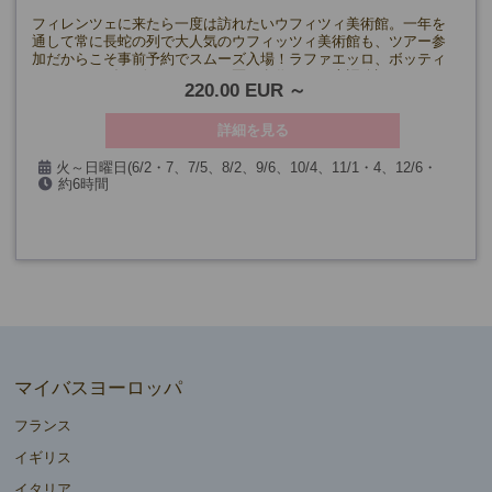
フィレンツェに来たら一度は訪れたいウフィツィ美術館。一年を
通して常に長蛇の列で大人気のウフィッツィ美術館も、ツアー参
加だからこそ事前予約でスムーズ入場！ラファエッロ、ボッティ
チェッリ、ダ・ヴィンチなど巨匠の名作を、日本語公認ガイドが
220.00 EUR
歴史背景を交えながらわかりやすく解説します。
詳細を見る
火～日曜日(6/2・7、7/5、8/2、9/6、10/4、11/1・4、12/6・
約6時間
25、1/1・3、2/7、3/7・28、ウフィッツィ美術館無料開放日を除
く)
マイバスヨーロッパ
フランス
イギリス
イタリア