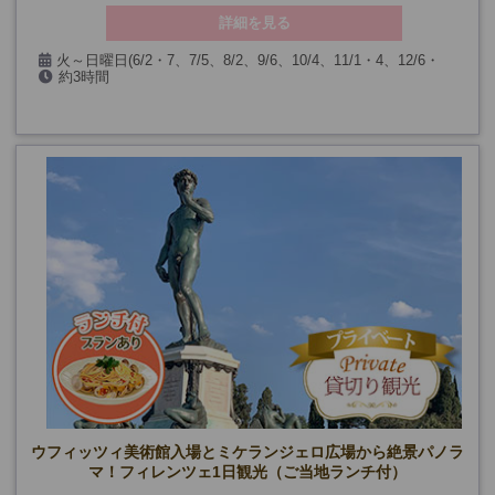
詳細を見る
火～日曜日(6/2・7、7/5、8/2、9/6、10/4、11/1・4、12/6・
約3時間
25、1/1・3、2/7、3/7・28、ウフィッツィ美術館無料開放日を除
【ヴァザーリ回廊見学付きプラン】約3時間45分
く)
ウフィッツィ美術館入場とミケランジェロ広場から絶景パノラ
マ！フィレンツェ1日観光（ご当地ランチ付）