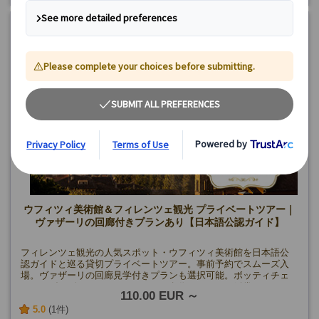
ウフィツィ美術館＆フィレンツェ観光 プライベートツアー｜
ヴァザーリの回廊付きプランあり【日本語公認ガイド】
フィレンツェ観光の人気スポット・ウフィツィ美術館を日本語公
認ガイドと巡る貸切プライベートツアー。事前予約でスムーズ入
場。ヴァザーリの回廊見学付きプランも選択可能。ボッティチェ
ッリやダ・ヴィンチなどルネサンス名作をじっくり鑑賞。
110.00 EUR
5.0
(1件)