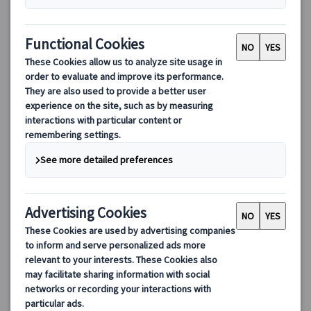
フィレンツェ午前観光｜ドゥオーモクーポラ入場＆自由に名所
巡り
日本語公認ガイドと巡るフィレンツェのプライベートツアー。ド
ゥオーモ周辺の人気スポットを自由に選び、クーポラから旧市街
の赤屋根や街並みの絶景を間近で楽しめる贅沢体験です。
110.00 EUR
詳細を見る
月～土曜日(11/3、12/8・25・26，1/1・6、3/29を除く)
約3時間