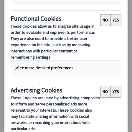
ピサの斜塔 午後ツアー・入場付き（フィレンツェ発・日本語
公認ガイド付き）
フィレンツェ発、ピサの斜塔観光午後ツアー。日本語ガイドが案
内する世界遺産ピサ斜塔への予約入場チケット付き。約270段を登
って絶景を楽しみ、ドゥオーモや洗礼堂も見学。フリータイムで
記念撮影を楽しみながら、ピサの街並みを散策！
150.00 EUR
詳細を見る
火・木曜日、7/4、8/8・12・15、9/5、11/14・16・25・29、
約5時間
12/19・20・26・30、1/1、2/13・14・20・21、3/13・14・20・
21・31
(除外日は空席カレンダーをご確認ください)
最少催行人数 1名様～