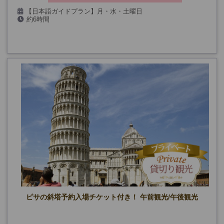
【日本語ガイドプラン】月・水・土曜日
約6時間
7/23、8/7・20・27、9/3・24、10/1・8・15
【英語ガイドプラン】毎日
ピサの斜塔予約入場チケット付き！ 午前観光/午後観光