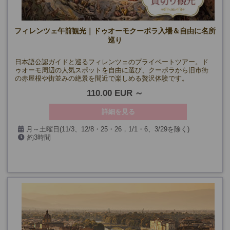
フィレンツェ午前観光｜ドゥオーモクーポラ入場＆自由に名所
巡り
日本語公認ガイドと巡るフィレンツェのプライベートツアー。ド
ゥオーモ周辺の人気スポットを自由に選び、クーポラから旧市街
の赤屋根や街並みの絶景を間近で楽しめる贅沢体験です。
110.00 EUR
詳細を見る
月～土曜日(11/3、12/8・25・26，1/1・6、3/29を除く)
約3時間