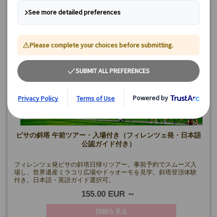
ピサの斜塔 午前ツアー・入場付き（フィレンツェ発・日本語
公認ガイド付き）
フィレンツェ発ピサの斜塔日帰りツアー。事前予約でスムーズ入
場し、世界遺産ミラコリ広場やドゥオーモを見学。斜塔登頂体験
付き。日本語・英語ガイド選択可。
155.00 EUR
詳細を見る