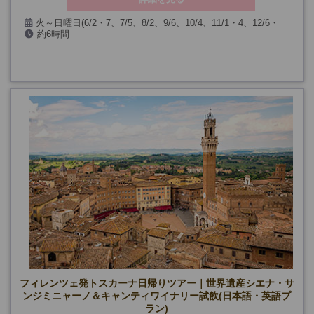
火～日曜日(6/2・7、7/5、8/2、9/6、10/4、11/1・4、12/6・
約6時間
25、1/1・3、2/7、3/7・28、ウフィッツィ美術館無料開放日を除
く)
フィレンツェ発トスカーナ日帰りツアー｜世界遺産シエナ・サ
ンジミニャーノ＆キャンティワイナリー試飲(日本語・英語プ
ラン)