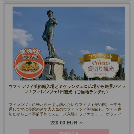
ウフィッツィ美術館入場とミケランジェロ広場から絶景パノラ
マ！フィレンツェ1日観光（ご当地ランチ付）
フィレンツェに来たら一度は訪れたいウフィツィ美術館。一年を
通して常に長蛇の列で大人気のウフィッツィ美術館も、ツアー参
加だからこそ事前予約でスムーズ入場！ラファエッロ、ボッティ
チェッリ、ダ・ヴィンチなど巨匠の名作を、日本語公認ガイドが
220.00 EUR
歴史背景を交えながらわかりやすく解説します。
詳細を見る