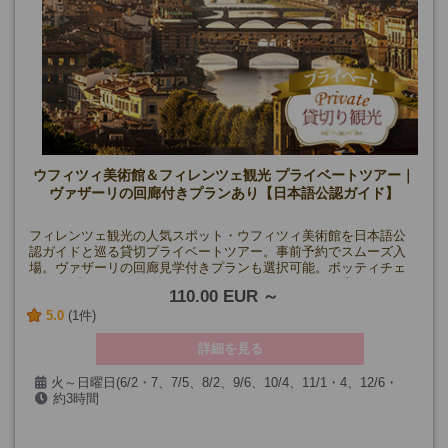
ウフィツィ美術館＆フィレンツェ観光 プライベートツアー｜
ヴァザーリの回廊付きプランあり【日本語公認ガイド】
フィレンツェ観光の人気スポット・ウフィツィ美術館を日本語公
認ガイドと巡る貸切プライベートツアー。事前予約でスムーズ入
場。ヴァザーリの回廊見学付きプランも選択可能。ボッティチェ
ッリやダ・ヴィンチなどルネサンス名作をじっくり鑑賞。
110.00 EUR
5.0
(1件)
詳細を見る
火～日曜日(6/2・7、7/5、8/2、9/6、10/4、11/1・4、12/6・
約3時間
25、1/1・3、2/7、3/7・28、ウフィッツィ美術館無料開放日を除
【ヴァザーリ回廊見学付きプラン】約3時間45分
く)