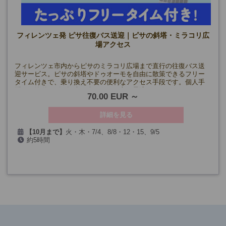
フィレンツェ発 ピサ往復バス送迎｜ピサの斜塔・ミラコリ広
場アクセス
フィレンツェ市内からピサのミラコリ広場まで直行の往復バス送
迎サービス。ピサの斜塔やドゥオーモを自由に散策できるフリー
タイム付きで、乗り換え不要の便利なアクセス手段です。個人手
配より簡単にピサ観光を楽しみたい方に最適です。
70.00 EUR
詳細を見る
【10月まで】
火・木・7/4、8/8・12・15、9/5
約5時間
(7/7・23、8/20・27、9/3・24、10/1・8・15を除く)
【11月～】
火、木、11/14・16・25・29、12/19・20・26・30、
1/1、2/13・14・20・21、3/13・14・20・21・31
(11/3、12/24、1/5・7・14・21・28、2/18を除く)