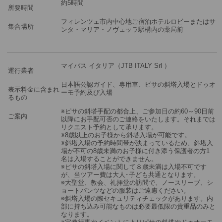
約5時間
所要時間
フィレンツェ市内中心地ご宿泊ホテルロビーまたはサ
集合場所
ンタ・マリア・ノヴェッラ駅構内の薬局前
マイバス イタリア（JTB ITALY Srl ）
運行業者
日本語公認ガイド、専用車、ピサの斜塔入場とドゥオ
表示料金に含まれ
ーモ予約及び入場
るもの
※ピサの斜塔手配の都合上、ご参加日の約60～90日前
ご案内
以降にお手配可否のご連絡をいたします。それまでは
リクエスト予約として承ります。
※8歳以上のお子様から斜塔入場が可能です。
※斜塔入場の予約時間帯が決まっているため、斜塔入
場が不可の8歳未満のお子様に付き添う保護者の方1
名は入場することができません。
※ピサの斜塔入場に関して８歳未満は入場不可です
が、当ツアー費は大人･子ども共通となります。
※大聖堂、教会、礼拝堂の訪問で、ノースリーブ、シ
ョートパンツなどの服装はご遠慮ください。
※斜塔入場の際セキュリティチェックがあります。内
部に持ち込み可能なものは必要最低限の貴重品のみと
なります。