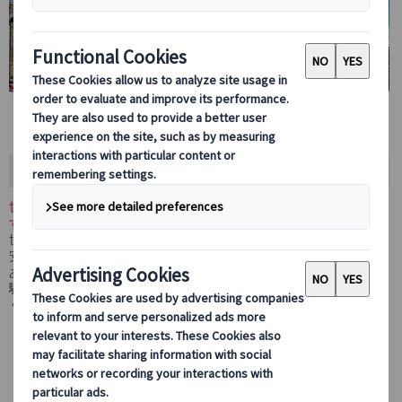
おすすめポイント
世界で最も有名なピサの斜塔を訪れるプライベート半日ツアーで
す。
世界的に有名なピサの斜塔を訪れるプライベート半日ツアーです。
安心の日本語ガイド同行で世界遺産地区をご案内。ミラコリ広場に
あるピサの斜塔に入場し、階段約270段を登ってその傾き加減を体
験しましょう。斜塔の頂上からは、ビロードのような緑の芝生と白
く輝くドゥオーモや洗礼堂を見下ろすことができます。
世界遺産のピサの斜塔、白い荘厳なドゥオー
モ、美しい宝石箱・洗礼堂があるピサへ専用車で