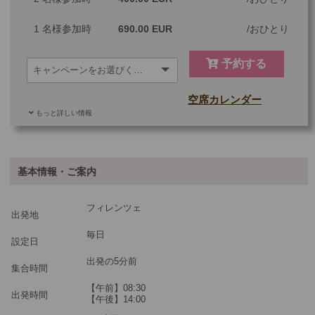
1 名様参加時
690.00 EUR
おひとり
予約する
空席カレンダー
もっと詳しい情報
ご参加可能な年齢
0 歳以上
その他
基本情報・ご案内
最少催行人数
1
フィレンツェ
ツアーコード
PREF6P
出発地
毎日
設定日
※料金：大人・子供2歳以上共通
出発の5分前
集合時間
【午前】08:30
出発時間
【午後】14:00