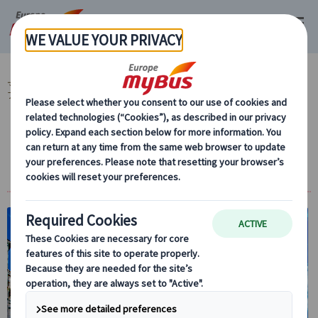
マイバス・ヨーロッパ
イタリア (45)
フィレンツェ (8)
日帰り観光 (5)
フィレンツェ発 ピサの斜塔 (4)
ピサの斜塔予約入場チケット付き！ 午前観
光/午後観光