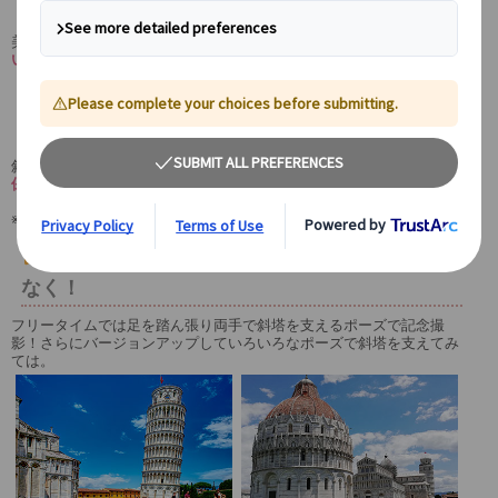
出発
美しいトスカーナ州を横断して
フィレンツェからピサへ専用車で向か
います。
まずは車窓から景色を楽しむ旅に出発です。
ピサの斜塔の予約入場を確保。傾き加減を実
感しながら、斜塔に登ろう！
斜塔の入場は完全予約制ですが、
マイバスではしっかり予約を事前確
保。
約270段の斜塔に実際に登って、その傾き加減を体験して下さい。
※8歳未満のお子様は安全規則上 斜塔に上ることができません。
緑の芝生の上で斜塔を支えるポーズをお忘れ
なく！
フリータイムでは足を踏ん張り両手で斜塔を支えるポーズで記念撮
影！さらにバージョンアップしていろいろなポーズで斜塔を支えてみ
ては。