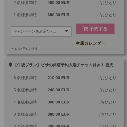
2 名様参加時
400.00 EUR
おひとり
1 名様参加時
690.00 EUR
おひとり
予約する
空席カレンダー
もっと詳しい情報
ご参加可能な年齢
0 歳以上
その他
【午後プラン】ピサの斜塔予約入場チケット付き！ 観光
最少催行人数
1
6 名様参加時
210.00 EUR
おひとり
ツアーコード
PREF6A
5 名様参加時
240.00 EUR
おひとり
4 名様参加時
300.00 EUR
おひとり
※料金：大人・子供2歳以上共通
3 名様参加時
360.00 EUR
おひとり
2 名様参加時
400.00 EUR
おひとり