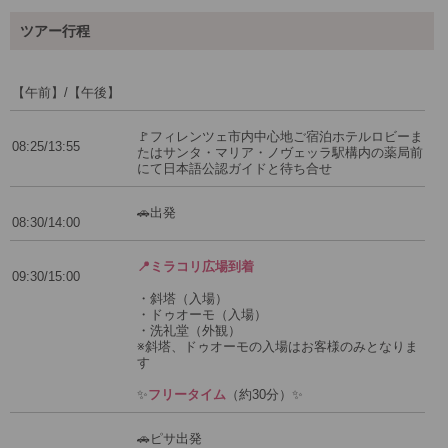
ツアー行程
【午前】/【午後】
🚩フィレンツェ市内中心地ご宿泊ホテルロビーま
08:25/13:55
たはサンタ・マリア・ノヴェッラ駅構内の薬局前
にて日本語公認ガイドと待ち合せ
🚗出発
08:30/14:00
📍ミラコリ広場到着
09:30/15:00
・斜塔（入場）
・ドゥオーモ（入場）
・洗礼堂（外観）
※斜塔、ドゥオーモの入場はお客様のみとなりま
す
✨
フリータイム
（約30分）✨
🚗ピサ出発