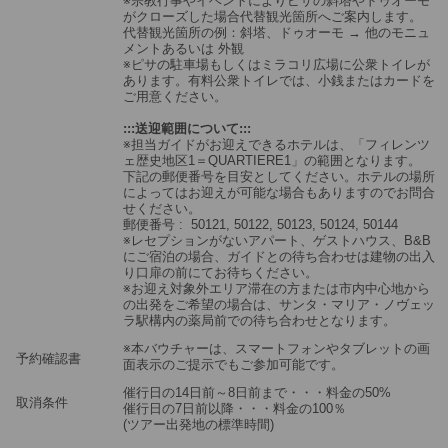
※宗教行事やイベントによりピサの斜塔やドゥオーモ
がクローズした場合代替観光箇所へご案内します。
代替観光箇所の例：斜塔、ドゥオーモ → 他のモニュ
メントあるいは 外観
※ピサの駐車場もしくはミラコリ広場に公衆トイレが
あります。有料公衆トイレでは、小銭またはカードを
ご用意ください。
:::送迎範囲について:::
※担当ガイドがお迎えできるホテルは、「フィレンツ
ェ歴史地区1＝QUARTIERE1」の範囲となります。
下記の郵便番号を目安としてください。ホテルの場所
によってはお迎えが可能な場合もありますのでお問合
せください。
郵便番号 : 50121, 50122, 50123, 50124, 50144
※レセプションがないアパート、ゲストハウス、B&B
にご宿泊の場合、ガイドとの待ち合わせは建物の出入
り口扉の前にてお待ちください。
※お迎え対象外エリア滞在の方または市内中心地から
の出発をご希望の場合は、サンタ・マリア・ノヴェッ
ラ駅構内の薬局前での待ち合わせとなります。
※本バウチャーは、スマートフォンやタブレットの画
予約確認書
面表示のご提示でもご参加可能です。
催行日の14日前～8日前まで・・・料金の50%
取消条件
催行日の7日前以降・・・料金の100％
(ツアー出発地の標準時間)