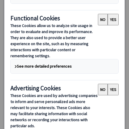
ローマの夜景ドライブ・フォトストップ付きとイタリアンディ
ナー
ローマの夜をドライブとイタリアンディナーをお楽しみ頂くナイ
トツアー。ライトアップされた夜のローマをお車でめぐります。
フォトストップあり！で素敵な思い出写真。イタリアンレストラ
ンでのディナータイム♪も安心してお楽しみいただけます。
175.00 EUR
4.7
(7件)
詳細を見る
月・火・木～日曜日、7/22、8/12、9/23、11/18・25、12/2・
約3時間(食事時間・お送り時間を含む)
9・30、1/6・27、2/3・10・17、3/3・10・17・24
(除外日は空席カレンダーをご覧ください)