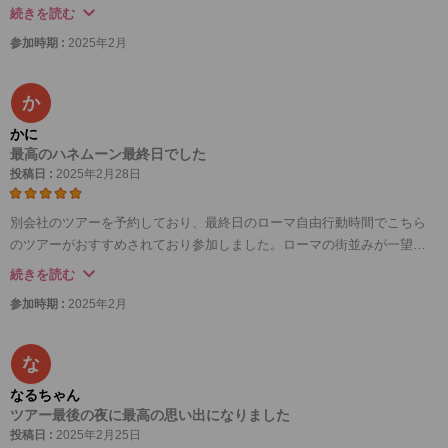
関しては残念でした。他のツアー参加者と同席の可能性があるという記
続きを読む
載がどこにもなかったので、もし記載があればディナー付きのプランは
参加時期 :
2025年2月
申し込みませんでした。
か
かに
最高のハネムーン最終日でした
投稿日 :
2025年2月28日
別会社のツアーを予約しており、最終日のローマ自由行動時間でこちら
のツアーがおすすめされており参加しました。ローマの街並みが一望で
きる丘からの景色はとてもロマンチックでした。またライトアップされ
続きを読む
たコロッセオやフォロ・ロマーノは昼に訪れた時とは異なる別の魅力が
参加時期 :
2025年2月
ありとても素敵でした。
ディナーも2種類から選ぶことができました。かなりボリューミーなので
飲み過ぎ、パンの食べ過ぎには注意です。また、他の参加者と同じテー
な
ブルなので、そこでのお話もとても楽しく思い出深いディナーとなりま
なるちゃん
した。
ツアー最後の夜に最高の思い出になりました
投稿日 :
2025年2月25日