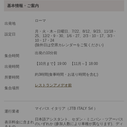
基本情報・ご案内
最少催行人数
2
ローマ
ツアーコード
MBR36TR
出発地
月・火・木～日曜日、7/22、8/12、9/23、11/18・
設定日
25、12/2・9・30、1/6・27、2/3・10・17、3/3・
10・17・24
(除外日は空席カレンダーをご覧ください)
出発の10分前
集合時間
【10月まで】19:00 【11月～】18:00
出発時間
約3時間(食事時間・お送り時間を含む)
所要時間
レストランアメデオ前
集合場所
マイバス イタリア（JTB ITALY Srl ）
運行業者
日本語アシスタント、セダン・ミニバン・ツアーバス
表示料金に含まれ
のいずれか (参加人数により車種が異なります)、ディ
るもの