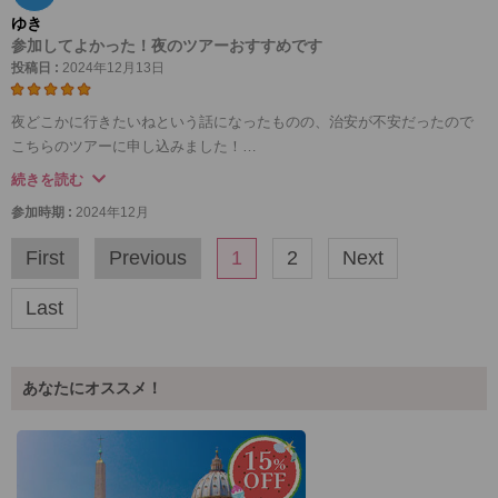
ゆき
参加してよかった！夜のツアーおすすめです
投稿日 :
2024年12月13日
夜どこかに行きたいねという話になったものの、治安が不安だったので
こちらのツアーに申し込みました！
行きたかったフォトスポットと、夕食も付いているのも決め手でした。
続きを読む
ガイドさんにたくさん写真を撮ってもらいました。
参加時期 :
2024年12月
夕食もレストランで選べましたので、それぞれ注文して少しずつ両方楽
しみました。
First
Previous
1
2
Next
ローマのカルボナーラは日本と違うと聞いていましたが、濃厚で日本で
は味わえない
Last
貴重な体験でした。
あなたにオススメ！