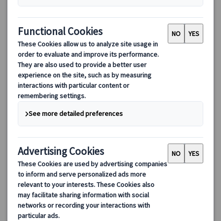
ローマの夜景ドライブ・フォトストップ付きとイタリアンディ
ナー
ローマの夜をドライブとイタリアンディナーをお楽しみ頂くナイ
トツアー。ライトアップされた夜のローマをお車でめぐります。
フォトストップあり！で素敵な思い出写真。イタリアンレストラ
ンでのディナータイム♪も安心してお楽しみいただけます。
175.00 EUR
4.7
(7件)
詳細を見る
月・火・木～日曜日、7/22、8/12、9/23、11/18・25、12/2・
約3時間(食事時間・お送り時間を含む)
9・30、1/6・27、2/3・10・17、3/3・10・17・24
(除外日は空席カレンダーをご覧ください)