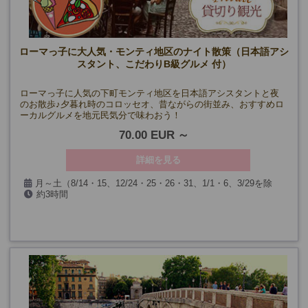
ローマっ子に大人気・モンティ地区のナイト散策（日本語アシ
スタント、こだわりB級グルメ 付）
ローマっ子に人気の下町モンティ地区を日本語アシスタントと夜
のお散歩♪夕暮れ時のコロッセオ、昔ながらの街並み、おすすめロ
ーカルグルメを地元民気分で味わおう！
70.00 EUR
詳細を見る
月～土（8/14・15、12/24・25・26・31、1/1・6、3/29を除
約3時間
く）