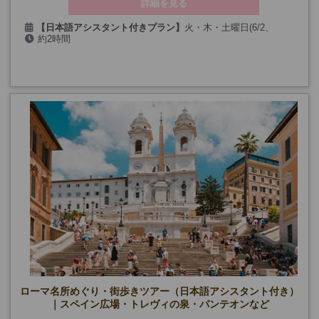
詳細を見る
【日本語アシスタント付きプラン】
火・木・土曜日(6/2、
約2時間
8/15、12/24・26・31を除く)
【英語アシスタント付きプラン】
毎日(6/2・29、8/14・15・16、
11/1、12/24・25・26・31、1/1・6、3/28・29を除く)
ローマ名所めぐり・街歩きツアー（日本語アシスタント付き）
｜スペイン広場・トレヴィの泉・パンテオンなど