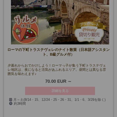
ローマの下町トラステヴェレのナイト散策（日本語アシスタン
ト、B級グルメ付）
夕暮れからおでかけしよう！ローマっ子が集う下町トラステヴェ
レ地区は、夜になると活気があふれるエリア。昼間とは異なる雰
囲気を味わえます♪
70.00 EUR
詳細を見る
月～土(8/14・15、12/24・25・26・31、1/1・6、3/29を除く)
約3時間