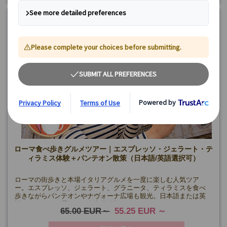
15%
OFF
ローマ食べ歩きグルメツアー｜エスプレッソ・ジェラート・テ
ィラミス体験＋パンテオン散策（日本語/英語選択可）
ローマの街歩きと本場イタリアグルメを一度に楽しむ人気ツア
ー。エスプレッソ、ジェラート、グラニータ、ティラミスを食べ
歩きながらパンテオンやナヴォーナ広場も観光。日本語または英
語アシスタント選択可、食文化体験ツアー♪
65.00 EUR
55.25 EUR