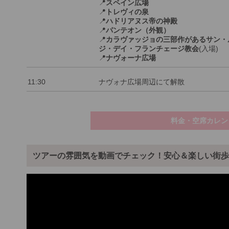
📍
スペイン広場
📍
トレヴィの泉
📍
ハドリアヌス帝の神殿
📍
パンテオン（外観）
📍
カラヴァッジョの三部作があるサン・
ジ・デイ・フランチェージ教会
(入場)
📍
ナヴォーナ広場
11:30
ナヴォナ広場周辺にて解散
料金・空席カレン
ツアーの雰囲気を動画でチェック！安心＆楽しい街歩