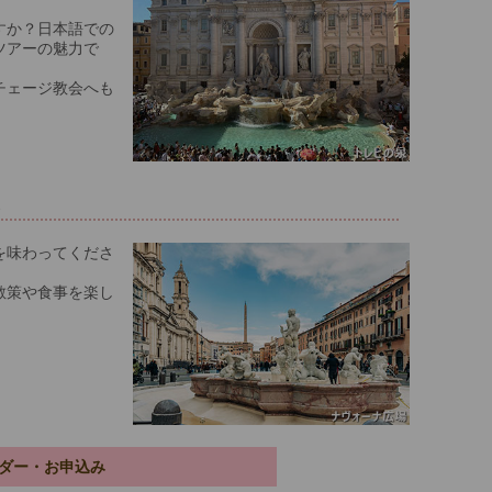
すか？日本語での
ツアーの魅力で
チェージ教会へも
策
を味わってくださ
散策や食事を楽し
ダー・お申込み