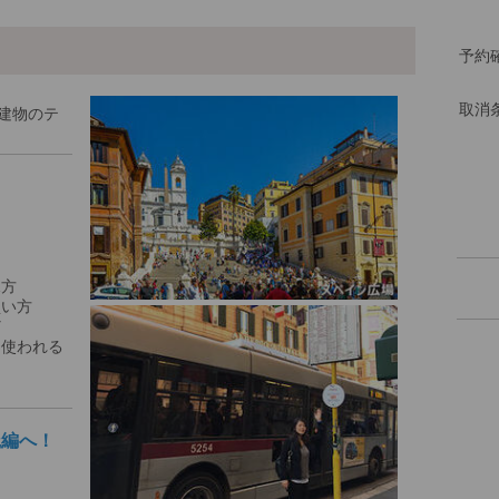
予約
取消
建物のテ
見方
買い方
ど
に使われる
践編へ！