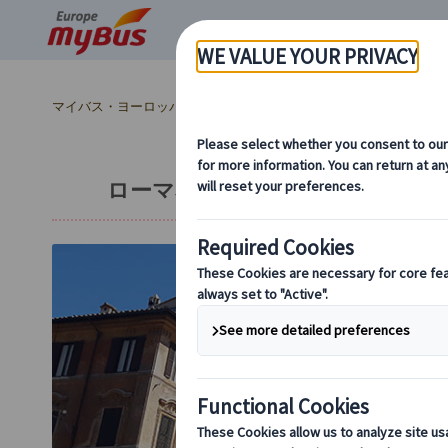
マイバス・ヨーロッパ
イタリア (45)
ローマ (31)
直前予約が
ローマ名所めぐり・街歩きツアー