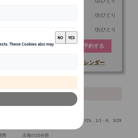
大人(12歳以上）
65.00 EUR
おひとり
子供(2歳以上)
55.00 EUR
おひとり
幼児(2歳未満)
0.00 EUR
おひとり
予約する
空席カレンダー
もっと詳しい情報
他
ご参加可能な年齢
0 歳以上
本情報・ご案内
最少催行人数
2
ツアーコード
MBR20
地
ローマ
日
月・水・金曜日(6/29、8/14、12/25、1/1・6、3/29
を除く)
時間
出発の10分前