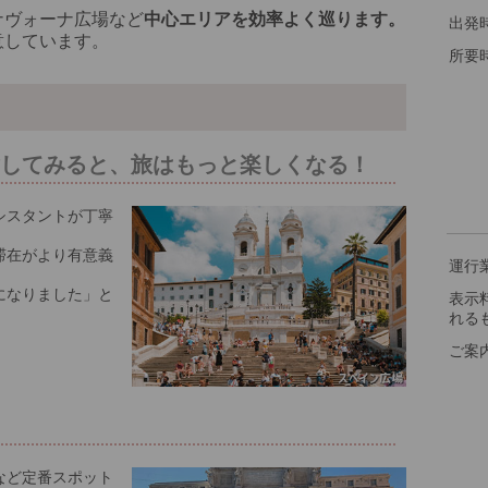
ナヴォーナ広場など
中心エリアを効率よく巡ります。
出発
意しています。
所要
験してみると、旅はもっと楽しくなる！
シスタントが丁寧
滞在がより有意義
運行
になりました」と
表示
れる
ご案
る
など定番スポット