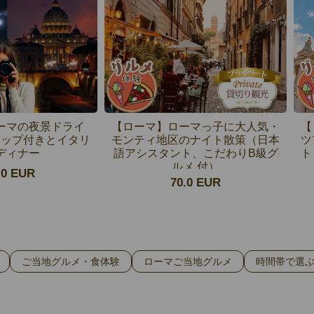
ーマの夜景ドライ
【ローマ】ローマっ子に大人気・
【
トップ付きとイタリ
モンティ地区のナイト散策（日本
ツ
ディナー
語アシスタント、こだわりB級グ
ト
ルメ 付）
.0 EUR
70.0 EUR
ご当地グルメ・食体験
ローマご当地グルメ
時間帯で選