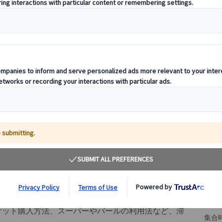
その
基
出発
設定
き入門ツアーです♪
ケット購入方法、スーパーやバールの利用法など、滞
集合