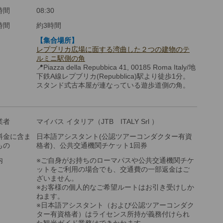
時間
08:30
時間
約3時間
【集合場所】
レプブリカ広場に面する湾曲した２つの建物のテ
ルミニ駅側の角
📍Piazza della Repubbica 41, 00185 Roma Italy/地
下鉄A線レプブリカ(Repubblica)駅より徒歩1分。
スタンド式古本屋が連なっている遊歩道側の角。
業者
マイバス イタリア（JTB ITALY Srl ）
料金に含ま
日本語アシスタント(公認ツアーコンダクター有資
もの
格者)、公共交通機関チケット1回券
内
※ご自身がお持ちのローマパスや公共交通機関チケ
ットをご利用の場合でも、交通費の一部返金はご
ざいません。
※お客様の個人的なご希望ルートはお引き受けしか
ねます。
※日本語アシスタント（および公認ツアーコンダク
ター有資格者）はライセンス所持が義務付けられ
た観光ガイド業務はできかねます。