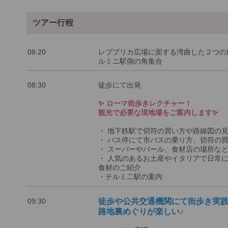
ツアー行程
08:20
レプブリカ広場に面する湾曲した２つの
ルミニ駅側の角集合
08:30
徒歩にて出発
✨ ローマ街歩きレクチャー！
観光で必要な現地場をご案内します✨
・ 地下鉄駅で切符の買い方や路線図の
・ バス停にて市バスの乗り方、切符の
・ スーパーやバール、食材店の場所な
・ 人気のあるお土産やイタリアで日常
食材のご紹介
・テルミ二駅の案内
09:30
徒歩や公共交通機関にて街歩き実
路地裏めぐりが楽しい♪