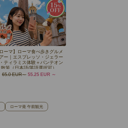
ローマ】ローマ食べ歩きグルメ
アー｜エスプレッソ・ジェラー
・ティラミス体験＋パンテオン
散策（日本語/英語選択可）
65.0 EUR
55.25 EUR
ぶ
ローマ発 午前観光