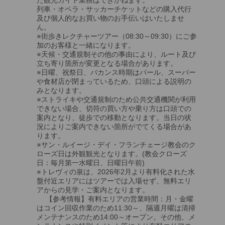
列車・オペラ・サッカーチケットなどの購入代行
及び個人的なお買い物のお手伝いはいたしませ
ん。
※街歩きレクチャーツアー（08:30～09:30）にご参
加のお客様と一緒になります。
※天候・交通規制その他の事由により、ルート及び
立ち寄り箇所が変更となる場合があります。
※日曜、祝祭日、バカンス時期はバール、スーパー
や食材店が閉まっているため、口頭による説明の
みとなります。
※ストライキや交通規制のため公共交通機関が利用
できない場合、切符の買い方や乗り方は口頭での
案内となり、徒歩での移動となります。当日の状
況によりご案内できない箇所がでてくる場合があ
ります。
※サン・ルイージ・デイ・フランチェージ教会のク
ローズ日は外観観光となります。(教会クローズ
日：毎月第一水曜日、日曜日午前)
※トレヴィの泉は、2026年2月より有料化された水
盤付近エリアにはツアーでは入場せず、無料エリ
アからの見学・ご案内となります。
【参考情報】有料エリアの営業時間：月・金曜
はコイン回収作業のため11:30～、隔週月曜は清掃
メンテナンスのため14:00～オープン。その他、メ