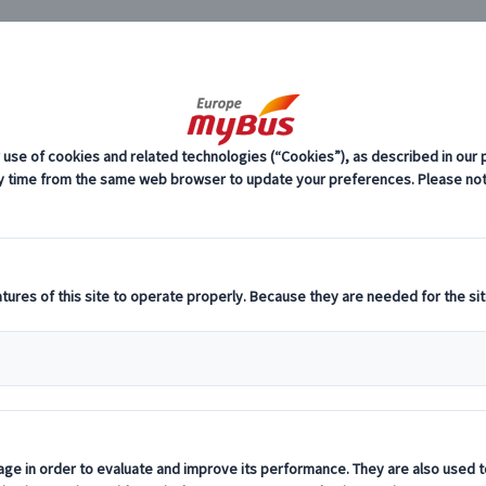
JP
できるツアー (2)
（日本語アシスタント付き）｜スペイン広
料
プ
付