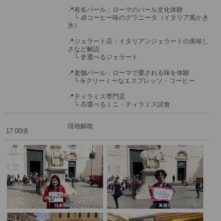
📍有名バール：ローマのバール文化体験
└ 🧊コーヒー味のグラニータ（イタリア風かき
氷）
📍ジェラート店：イタリアンジェラートの美味し
さなど解説
└ 🍨選べるジェラート
📍老舗バール：ローマで愛される味を体験
└ ☕クリーミーなエスプレッソ・コーヒー
📍ティラミス専門店
└ 🍮選べるミニ・ティラミス試食
現地解散
17:00頃