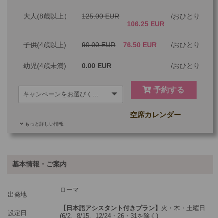
大人(8歳以上）
125.00 EUR
おひとり
106.25 EUR
子供(4歳以上)
90.00 EUR
76.50 EUR
おひとり
幼児(4歳未満)
0.00 EUR
おひとり
予約する
空席カレンダー
もっと詳しい情報
ご参加可能な年齢
0 歳以上
その他
基本情報・ご案内
最少催行人数
2
ローマ
ツアーコード
MBR35
出発地
【日本語アシスタント付きプラン】
火・木・土曜日
設定日
(6/2、8/15、12/24・26・31を除く)