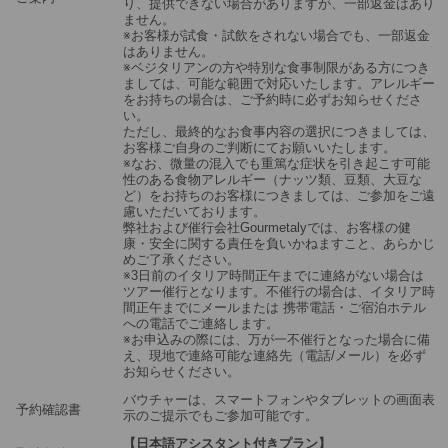
り、提供できない場合がありますが、一部返金はあり
ません。
※お客様が試食・試飲をされない場合でも、一部返金
はありません。
※ベジタリアンの方や特別な食事制限がある方につき
ましては、可能な範囲で対応いたします。アレルギー
をお持ちの場合は、ご予約時に必ずお知らせくださ
い。
ただし、最終的なお食事内容の選択につきましては、
お客様ご自身のご判断にてお願いいたします。
※なお、微量の混入でも重篤な症状を引き起こす可能
性のある食物アレルギー（ナッツ類、豆類、大豆な
ど）をお持ちのお客様につきましては、ご参加をご遠
慮いただいております。
弊社および催行会社Gourmetalyでは、お客様の健
康・安全に関する責任を負いかねますこと、あらかじ
めご了承ください。
※3日前のイタリア時間正午までに連絡がない場合は
ツアー催行となります。不催行の場合は、イタリア時
間正午までにメールまたは 携帯電話・ご宿泊ホテル
への電話でご連絡します。
※お申込みの際には、万が一不催行となった場合に備
え、現地で連絡可能な連絡先（電話/メール）を必ず
お知らせください。
バウチャーは、スマートフォンやタブレットの画面表
予約確認書
示のご提示でもご参加可能です。
【日本語アシスタント付きプラン】