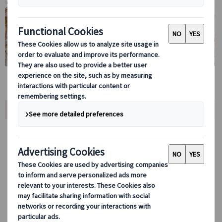
ツアー内容
ローマの街角で“食べて、歩いて、感じる”グルメ散策ツアー！
パンテオンやナヴォーナ広場といったローマ中心部の歴史地区
を巡りながら、エスプレッソ・ジェラート・グラニータ・ティ
ラミスといった本場イタリアの味を五感で体験します。
催行はレビュー評価の高い Gourmetaly(グルメタリー)社。
本ツアーは、日本語アシスタント付きプランと英語アシスタン
ト付きプランからお選びいただけます。
食文化と観光を一度に楽しめる、ローマでも人気の高い体験型
ツアーです。♪