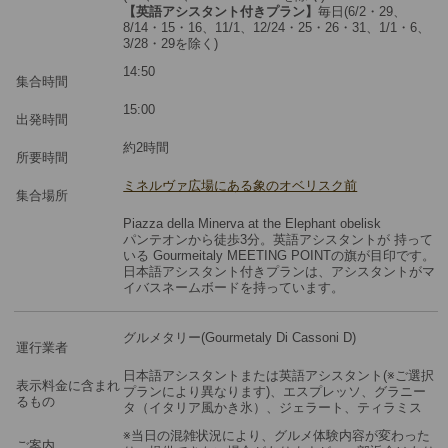
【英語アシスタント付きプラン】
毎日(6/2・29、
8/14・15・16、11/1、12/24・25・26・31、1/1・6、
3/28・29を除く)
14:50
集合時間
15:00
出発時間
約2時間
所要時間
ミネルヴァ広場にある象のオベリスク前
集合場所
Piazza della Minerva at the Elephant obelisk
パンテオンから徒歩3分。英語アシスタントが 持って
いる Gourmeitaly MEETING POINTの旗が目印です。
日本語アシスタント付きプランは、アシスタントがマ
イバスネームボードを持っています。
グルメタリー(Gourmetaly Di Cassoni D)
運行業者
日本語アシスタントまたは英語アシスタント(※ご選択
表示料金に含まれ
プランにより異なります)、エスプレッソ、グラニー
るもの
タ（イタリア風かき氷）、ジェラート、ティラミス
※当日の混雑状況により、グルメ体験内容が変わった
ご案内