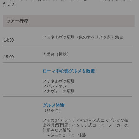
たい方
ツアー行程
🚩ミネルヴァ広場（象のオベリスク前）集合
14:50
🚶出発（徒歩）
15:00
ローマ中心部グルメ＆散策
📍ミネルヴァ広場
📍パンテオン
📍ナヴォーナ広場
グルメ体験
（順不同）
📍モカ(ビアレッティ社の直火式エスプレッソ抽
出器具)専門店：イタリア式コーヒーメーカーの
仕組みなど解説
└ ☕モカコーヒー体験