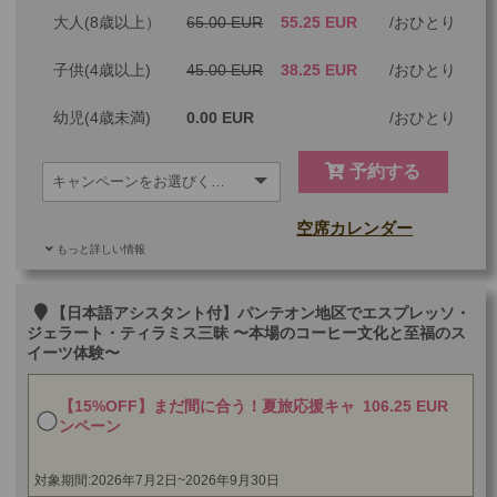
大人(8歳以上）
65.00 EUR
55.25 EUR
おひとり
子供(4歳以上)
45.00 EUR
38.25 EUR
おひとり
幼児(4歳未満)
0.00 EUR
おひとり
予約する
空席カレンダー
もっと詳しい情報
ご参加可能な年齢
0 歳以上
その他
【日本語アシスタント付】パンテオン地区でエスプレッソ・
ジェラート・ティラミス三昧 〜本場のコーヒー文化と至福のス
イーツ体験〜
最少催行人数
1
ツアーコード
MBR34
【15%OFF】まだ間に合う！夏旅応援キャ
106.25 EUR
ンペーン
対象期間:2026年7月2日~2026年9月30日