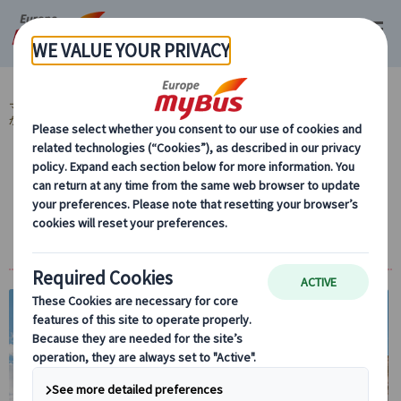
マイバス・ヨーロッパ
イタリア (45)
ローマ (31)
【15%OFF】当サイト
が最安値！夏旅応援キャンペーン (4)
ローマ食べ歩きグルメツアー｜エスプレッ
ソ・ジェラート・ティラミス体験＋パンテオ
ン散策（日本語/英語選択可）
15%
OFF
グルメ
体験