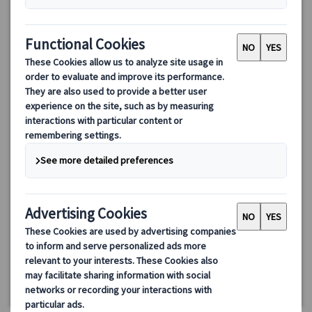
ローマ名所めぐり・街歩きツアー（日本語アシスタント付き）
｜スペイン広場・トレヴィの泉・パンテオンなど
ローマ初心者におすすめの街歩きツアー。日本語アシスタントと
一緒にスペイン広場、トレヴィの泉、パンテオンなどの名所を巡
り、地下鉄やバスの乗り方も伝授。
65.00 EUR
詳細を見る
月・水・金曜日(6/29、8/14、12/25、1/1・6、3/29を除く)
約3時間