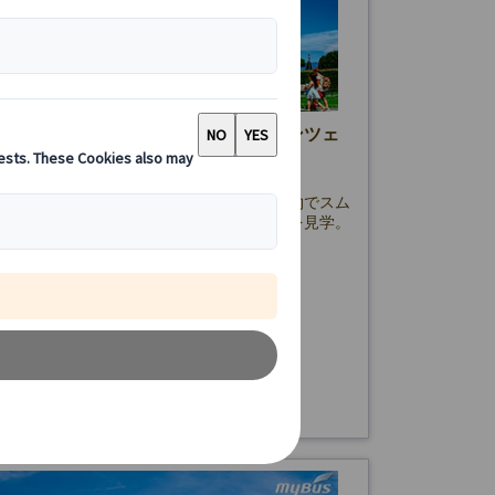
斜塔 午前ツアー・入場付き（フィレンツェ
本語公認ガイド付き）
ンツェ発ピサの斜塔日帰りツアー。事前予約でスム
場し、世界遺産ミラコリ広場やドゥオーモを見学。
頂体験付き。日本語・英語ガイド選択可。
155.00 EUR
詳細を見る
日本語ガイドプラン】月・水・土曜日
6時間
、8/7・20・27、9/3・24、10/1・8・15
ガイドプラン】毎日