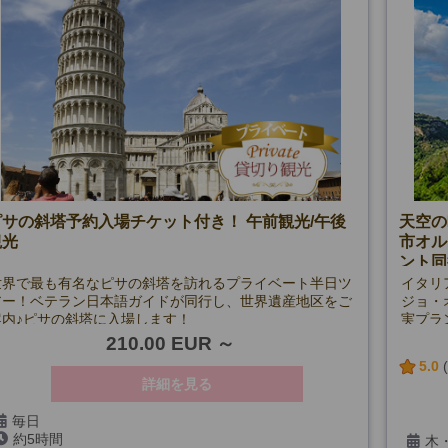
ピサの斜塔予約入場チケット付き！ 午前観光/午後
天空の
観光
市オル
ント同
世界で最も有名なピサの斜塔を訪れるプライベート半日ツ
イタリ
アー！ベテラン日本語ガイドが同行し、世界遺産地区をご
ジョ・
案内♪ピサの斜塔に入場します！
実プラ
210.00 EUR
5.0
詳細を見る
毎日
約5時間
木・