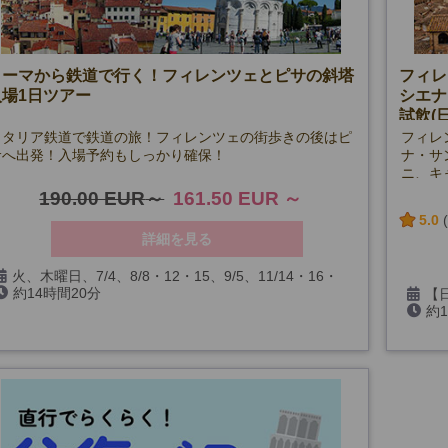
ローマから鉄道で行く！フィレンツェとピサの斜塔
フィレ
入場1日ツアー
シエナ
試飲(
イタリア鉄道で鉄道の旅！フィレンツェの街歩きの後はピ
フィレ
サへ出発！入場予約もしっかり確保！
ナ・サ
ニ、キ
しめま
190.00 EUR
161.50 EUR
5.0
詳細を見る
火、木曜日、7/4、8/8・12・15、9/5、11/14・16・
約14時間20分
25・29、12/19・20・26・30、1/1、2/13・14・20・
【
約
21、3/13・14・20・21・31
日
(除外日は空席カレンダーでご確認ください)
【英語
最小催行人数 1名様～