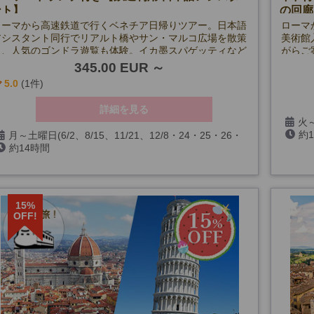
ント】
の回廊
ローマから高速鉄道で行くベネチア日帰りツアー。日本語
ローマ
アシスタント同行でリアルト橋やサン・マルコ広場を散策
美術館
し、人気のゴンドラ遊覧も体験。イカ墨スパゲッティなど
がらご
本格シーフードランチ付き。初めてのベネチア観光にもお
345.00 EUR
すすめ。
5.0
(1件)
詳細を見る
火～
約
館無料
月～土曜日(6/2、8/15、11/21、12/8・24・25・26・
約14時間
31、1/1・6、2/6、3/29、悪天候の場合を除く)
15%
OFF!