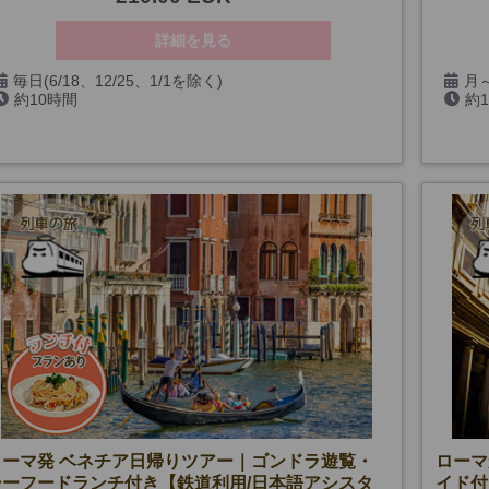
詳細を見る
毎日(6/18、12/25、1/1を除く)
月～
約10時間
約
ペイ遺
ローマ発 ベネチア日帰りツアー｜ゴンドラ遊覧・
ローマ
シーフードランチ付き【鉄道利用/日本語アシスタ
イド付