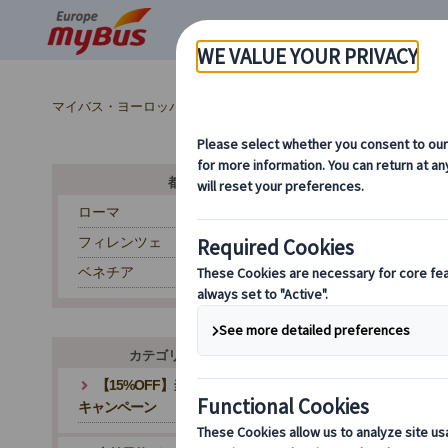
マイバス・ヨーロッパ
イタリア (45)
日帰り観光 (14)
都市から探す
ローマ
フィレンツェ
ヨ
ベネチア
カテゴリ・テーマから探す
【15%OFF】当サイトが最安値！夏旅応援
キャンペーン