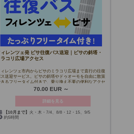
フィレンツェ発 ピサ往復バス送迎｜ピサの斜塔・
ミラコリ広場アクセス
フィレンツェ市内からピサのミラコリ広場まで直行の往復
バス送迎サービス。ピサの斜塔やドゥオーモを自由に散策
できるフリータイム付きで、乗り換え不要の便利なアクセ
ス手段です。個人手配より簡単にピサ観光を楽しみたい方
70.00 EUR
に最適です。
詳細を見る
【10月まで】
火・木・7/4、8/8・12・15、9/5
約5時間
(7/7・23、8/20・27、9/3・24、10/1・8・15を除く)
【11月～】
火、木、11/14・16・25・29、12/19・20・
26・30、1/1、2/13・14・20・21、3/13・14・20・21・