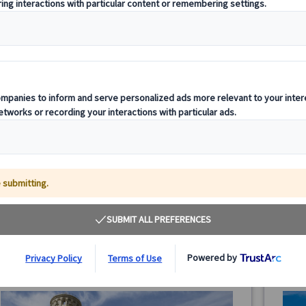
ピサの斜塔 午後ツアー・入場付き（フィレンツェ
ピサの
発・日本語公認ガイド付き）
発・日
フィレンツェ発、ピサの斜塔観光午後ツアー。日本語ガイ
フィレ
ドが案内する世界遺産ピサ斜塔への予約入場チケット付
ーズ入
き。約270段を登って絶景を楽しみ、ドゥオーモや洗礼堂
斜塔登
も見学。フリータイムで記念撮影を楽しみながら、ピサの
150.00 EUR
街並みを散策！
詳細を見る
火・木曜日、7/4、8/8・12・15、9/5、11/14・16・
【
約5時間
約
25・29、12/19・20・26・30、1/1、2/13・14・20・
7/23
21、3/13・14・20・21・31
(除外日は空席カレンダーをご確認ください)
【英語
最少催行人数 1名様～