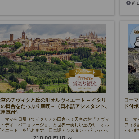
約
天空のチヴィタと丘の町オルヴィエート ～イタリ
ローマ
アの田舎をたっぷり満喫～（日本語アシスタント、
ド付ポ
専用車付）
ローマから日帰りでイタリアの田舎へ！天空の村「チヴィ
ローマ
タ・ディ・バニョレージョ」と世界一美しい丘の町「オル
フィを
ヴィエート」を訪れます。日本語アシスタントがしっかり
かいま
サポート♪
210.00 EUR