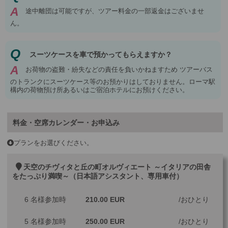
A
途中離団は可能ですが、ツアー料金の一部返金はございませ
ん。
Q
スーツケースを車で預かってもらえますか？
A
お荷物の盗難・紛失などの責任を負いかねますため ツアーバス
のトランクにスーツケース等のお預かりはしておりません。ローマ駅
構内の荷物預け所あるいはご宿泊ホテルにお預けください。
料金・空席カレンダー・お申込み
プランをお選びください。
天空のチヴィタと丘の町オルヴィエート ～イタリアの田舎
をたっぷり満喫～（日本語アシスタント、専用車付）
6 名様参加時
210.00 EUR
おひとり
5 名様参加時
250.00 EUR
おひとり