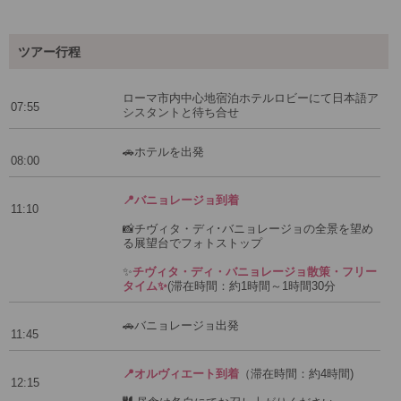
ツアー行程
ローマ市内中心地宿泊ホテルロビーにて日本語ア
07:55
シスタントと待ち合せ
🚗ホテルを出発
08:00
📍バニョレージョ到着
11:10
📸チヴィタ・ディ･バニョレージョの全景を望め
る展望台でフォトストップ
✨
チヴィタ・ディ・バニョレージョ散策・フリー
タイム✨
(滞在時間：約1時間～1時間30分
🚗バニョレージョ出発
11:45
📍オルヴィエート到着
（滞在時間：約4時間)
12:15