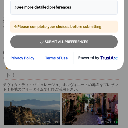
天空の村へ
カランキと呼ばれる浸食された谷間の断崖絶壁に静かにたたずむ天空
の村「チヴィタ・ディ・バニョレージョ」。村の上からは思わぬ息を
呑む感動の絶景が広がっています。
世界一美しい丘上都市・オルヴィエートで自
由散策！
地元食材店や陶器ショップをのぞいたり、荘厳な大聖堂を訪れたり。
のんびりとお散歩感覚でフリータイムをお楽しみ下さい。
街歩きに役立つマイバス特製地図もプレゼン
ト！
チヴィタ・ディ・バニョレージョ、オルヴィエートの地図をプレゼン
ト！各地のフリータイムでぜひご活用下さい。