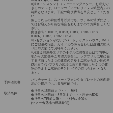
※担当アシスタント（ツアーコンダクター）お迎えで
きるホテルは、ローマの「アウレリアヌス城壁内」の
範囲となります。下記の郵便番号を目安としてくださ
い。
但しこれらの郵便番号以外でも、ホテルの場所によっ
てはお迎えが可能な場合もありますのでお問合せくだ
さい。
郵便番号 : 00152, 00153,00183, 00184, 00185,
00186, 00187, 00192, 00193
※レセプションがないアパート、ゲストハウス、B&B
にご宿泊の場合、ガイドとの待ち合わせは建物の出入
り口扉の前にてお待ちください。
※お迎え対象外エリアのホテルに滞在または市内中心
地からの出発をご希望の場合は、レプブリカ広場に面
する湾曲した２つの建物のテルミニ駅から遠い側の角
(3月まで)/レプブリカ広場に面する湾曲した２つの建
物のテルミニ駅側の角(4月～)での待ち合わせとなり
ます。
バウチャーは、スマートフォンやタブレットの画面表
予約確認書
示のご提示でもご参加可能です。
催行日の15日前まで・・・無料
取消条件
催行日の14日前～8日前まで・・・料金の50%
催行日の7日前以降・・・料金の100％
(ツアー出発地の標準時間)