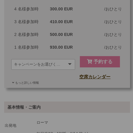
4 名様参加時
300.00 EUR
おひとり
3 名様参加時
410.00 EUR
おひとり
2 名様参加時
500.00 EUR
おひとり
1 名様参加時
930.00 EUR
おひとり
予約する
空席カレンダー
もっと詳しい情報
ご参加可能な年齢
0 歳以上
その他
基本情報・ご案内
最少催行人数
1
ローマ
ツアーコード
PRE48
出発地