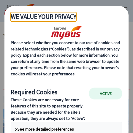
マイバス・ヨーロッパ
イタリア (45)
ローマ (31)
日帰り観光 (9)
ロー
マ発 天空の町チヴィタ (2)
天空のチヴィタと丘の町オルヴィエート ～イ
タリアの田舎をたっぷり満喫～（日本語アシ
スタント、専用車付）