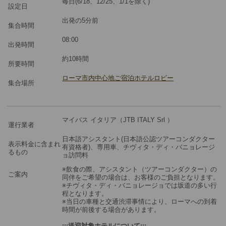
毎日(6/18、12/25、1/1を除く)
設定日
※料金：大人・子供2歳以上共通
出発の5分前
集合時間
08:00
出発時間
約10時間
所要時間
ローマ市内中心地ご宿泊ホテルロビー
集合場所
マイバス イタリア（JTB ITALY Srl ）
運行業者
日本語アシスタント(日本語公認ツアーコンダクター
表示料金に含まれ
有資格者)、専用車、チヴィタ・ディ・バニョレージ
るもの
ョ訪問料
※飲食の際、アシスタント（ツアーコンダクター）の
ご案内
同伴をご希望の場合は、お客様のご負担となります。
※チヴィタ・ディ・バニョレージョでは坂道の多い行
程となります。
※当日の車種と交通渋滞事情により、ローマへの到着
時間が前後する場合があります。
:::送迎対象ホテルについて:::