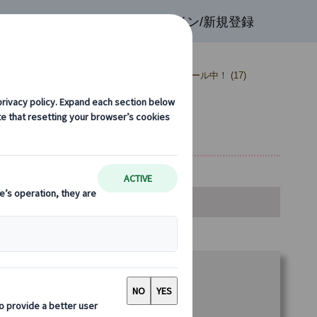
検索
お気に入り
ログイン/新規登録
！ (30)
【10％OFF】まだ間に合う！夏セール中！ (17)
発ミラノ着)
金・空席カレンダー・お申込み
ランをお選びください。
6 名様参加時
114.00 EUR
5 名様参加時
136.00 EUR