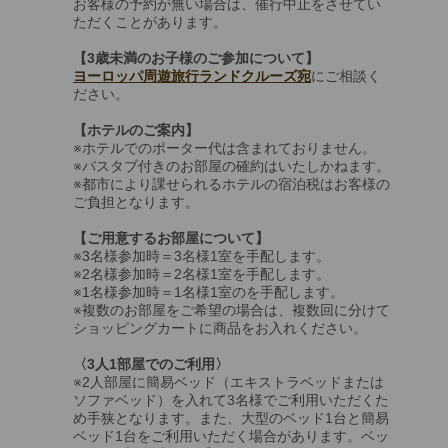
お客様の予約が無い場合は、催行中止をさせてい
ただくことがあります。
【3歳未満のお子様のご参加について】
ヨーロッパ周遊旅行ランドクルーズ宛
にご相談く
ださい。
【ホテルのご案内】
※ホテルでのポーター代は含まれておりません。
※バスタブ付きのお部屋の確約はいたしかねます。
※都市により課せられるホテルの宿泊税はお客様の
ご負担となります。
【ご用意するお部屋について】
※3名様参加時＝3名様1室を手配します。
※2名様参加時＝2名様1室を手配します。
※1名様参加時＝1名様1室のを手配します。
※複数のお部屋をご希望の場合は、複数回に分けて
ショッピングカートに商品をお入れください。
〈3人1部屋でのご利用〉
※2人部屋に簡易ベッド（エキストラベッドまたは
ソファベッド）を入れて3名様でご利用いただくた
め手狭となります。また、大型のベッド1台と簡易
ベッド1台をご利用いただく場合があります。ベッ