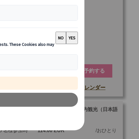
4 名様参加時
168.00 EUR
3 名様参加時
220.00 EUR
2 名様参加時
326.00 EUR
1 名様参加時
600.00 EUR
予約する
空席カレンダー
もっと詳しい情報
他
ご参加可能な年齢
0 歳以上
【午後プラン】自由気ままに！パリ市内観光（日本語
認ガイドのプライベート観光案内）
最少催行人数
6 名様参加時
114.00 EUR
おひとり
ツアーコード