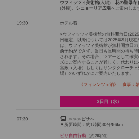
ウフィッツィ美術館
(入場)、
花の聖母寺
(外観)、
シニョーリア広場
へご案内しま
19:30
ホテル着
※ウフィッツィ美術館の無料開放日(2025
日確定、以降については2025年9月現在
は、ウフィッツィ美術館が無料開放日の
前予約ができず、当日も長時間の待ち時
されます。その場合、ツアーとして確実
ズにご案内することが難しく、代わりに
宮殿（入場）もしくはサンタクローチェ
場）のいずれかにご案内いたします。
《フィレンツェ泊》 食事：朝×
2日目（水）
07:30
≫≫≫ピサへ
▼所要時間：約1時間30分/86km
ピサ自由行動
（約2時間）