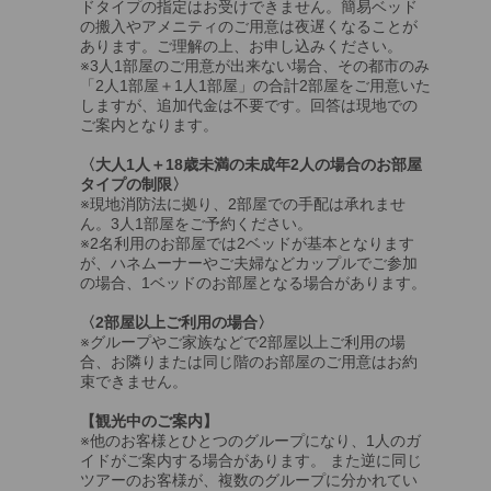
ドタイプの指定はお受けできません。簡易ベッド
の搬入やアメニティのご用意は夜遅くなることが
あります。ご理解の上、お申し込みください。
※3人1部屋のご用意が出来ない場合、その都市のみ
「2人1部屋＋1人1部屋」の合計2部屋をご用意いた
しますが、追加代金は不要です。回答は現地での
ご案内となります。
〈大人1人＋18歳未満の未成年2人の場合のお部屋
タイプの制限〉
※現地消防法に拠り、2部屋での手配は承れませ
ん。3人1部屋をご予約ください。
※2名利用のお部屋では2ベッドが基本となります
が、ハネムーナーやご夫婦などカップルでご参加
の場合、1ベッドのお部屋となる場合があります。
〈2部屋以上ご利用の場合〉
※グループやご家族などで2部屋以上ご利用の場
合、お隣りまたは同じ階のお部屋のご用意はお約
束できません。
【観光中のご案内】
※他のお客様とひとつのグループになり、1人のガ
イドがご案内する場合があります。 また逆に同じ
ツアーのお客様が、複数のグループに分かれてい