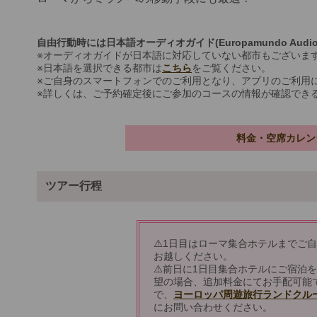
自由行動時には日本語オーディオガイド(Europamundo Aud
※オーディオガイドが日本語に対応していない都市もございま
※日本語を選択できる都市は
こちら
をご覧ください。
※ご自身のスマートフォンでのご利用となり、アプリのご利用
※詳しくは、ご予約確定後にご参加のコースの情報が確認できる"M
料金・空席カレン
ツアー行程
⚠️1日目はローマ集合ホテルまでご
お越しください。
⚠️前日に1日目集合ホテルにご宿泊
望の場合、追加料金にてお手配可能
で、
ヨーロッパ周遊旅行ランドクル
にお問い合わせください。