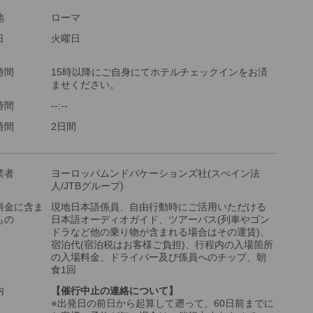
ツアーコード
MGP1PS
地
ローマ
日
火曜日
時間
15時以降にご自身にてホテルチェックインをお済
ませください。
時間
‐‐:‐‐
時間
2日間
業者
ヨーロッパムンドバケーションズ社(スぺイン法
人/JTBグループ)
料金に含ま
現地日本語係員、自由行動時にご活用いただける
もの
日本語オーディオガイド、ツアーバス(列車やゴン
ドラなど他の乗り物が含まれる場合はその運賃)、
宿泊代(宿泊税はお客様ご負担)、行程内の入場箇所
の入場料金、ドライバー及び係員へのチップ、朝
食1回
内
【催行中止の連絡について】
※出発日の前日から起算して遡って、60日前までに