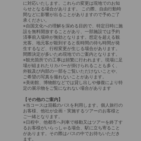
に対応いたします。これらの変更は現地でのお知
らせとなる場合があります。 この際、自由行動時
間などに影響が出ることがありますので予めご了
承ください。
※自国文化への理解を深める目的で、特定日時に施
設を無料開放することがあり、一部施設では予約
済事前入場枠が無効となります。想定を超える観
光客、地元客が殺到すると長時間の待ち時間が発
生するなど、行程変更が生じる場合があります。
間際決定が多いため現地でのご案内となります。
※観光箇所での工事は頻繁に行われます。現場に足
場が組まれたりカバーが掛けられることも多く、
外観及び内部の一部をご覧いただけないことや、
ご希望の写真を撮れないことがあります。
※美術館、博物館などでは貸し出しや修復により特
定の展示物をご覧になれない場合があります
【その他のご案内】
※当コースは混載のバスを利用します。個人旅行の
お客様、他社が企画・実施するツアーのお客様と
ご一緒となります。
※日程中、他都市へ列車で移動又はツアーを終了す
るお客様がいらっしゃる場合、駅に立ち寄ること
があります。その際はバスの中でお待ちいただき
ます。