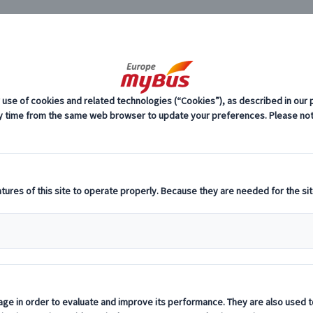
JP
59)
ヨーロッパ周遊旅行『ランドクルーズ』 (59)
MyBus公式サイト限定
ェ、ピサ、チンクエテッレ1泊2日 (ローマ
料
プ