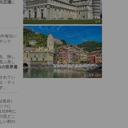
モ広場
に
地中海沿い
チンク
る、険し
並ぶ美し
コの世界遺
されてい
エ・テッ
す。
食は各自）
ツァに
318年に
の見どこ
しい村の