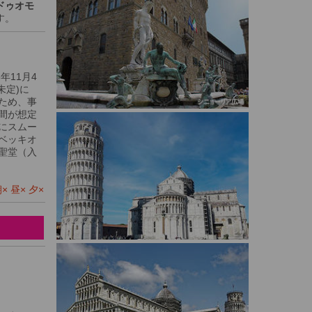
ドゥオモ
す。
年11月4
未定)に
ため、事
間が想定
にスムー
ベッキオ
聖堂（入
 昼× 夕×