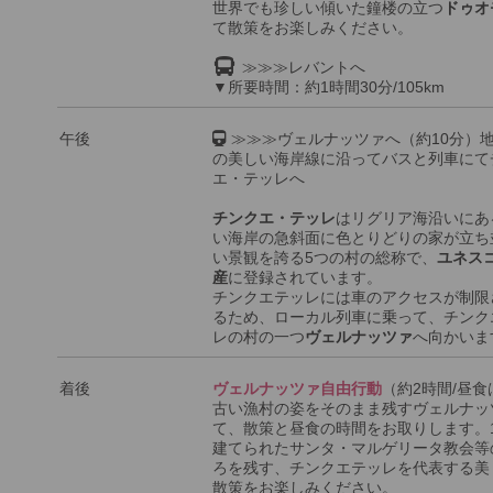
世界でも珍しい傾いた鐘楼の立つ
ドゥオ
て散策をお楽しみください。
≫≫≫レバントへ
▼所要時間：約1時間30分/105km
午後
≫≫≫ヴェルナッツァへ（約10分）
の美しい海岸線に沿ってバスと列車にて
エ・テッレへ
チンクエ・テッレ
はリグリア海沿いにあ
い海岸の急斜面に色とりどりの家が立ち
い景観を誇る5つの村の総称で、
ユネス
産
に登録されています。
チンクエテッレには車のアクセスが制限
るため、ローカル列車に乗って、チンク
レの村の一つ
ヴェルナッツァ
へ向かいま
着後
ヴェルナッツァ自由行動
（約2時間/昼
古い漁村の姿をそのまま残すヴェルナッ
て、散策と昼食の時間をお取りします。1
建てられたサンタ・マルゲリータ教会等
ろを残す、チンクエテッレを代表する美
散策をお楽しみください。