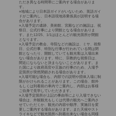
ただき異なる時間帯にご案内する場合がありま
す。
※地域により日本語ガイドがいないため、英語ガイ
ドがご案内し、日本語現地添乗係員が説明する場
合があります。
※入場予定の遺跡、美術館、宮殿などの施設は、祝
祭日、公式行事により閉館となる場合がありま
す。また12/25、1/1はほとんどの観光箇所が閉館
となります。
※入場予定の教会、寺院などの施設は、ミサ、祝祭
日、公式行事、特別な行事が行われている間は閉
館となったり、開館していても観光客は入場出来
ない場合があります。特に、宗教的な祝祭日は、
間近にならないと決まらないことがあります。ま
た国により政府高官や王族の行事のため、入場予
定箇所が突然閉鎖される場合があります。
※入場可能な場合も、内部での説明や団体入場に制
限がかけられることがあります。この場合、館外
もしくは到着前の車内でご案内し、内部はお客様
ご自身で見学していただきます。
※入場予定箇所が上記の事由等により入場できない
場合は、外観観光もしくは代替の観光へご案内さ
せていただくか、観光の内容や順序、実施日を変
更しご案内する場合があります。また天候やスト
ライキなどで観光箇所へ到着出来ない場合も同様