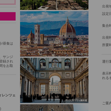
出発
設定
集合
出発
分/昼食は
所要
、サンジ
登録され
運行
間をお取
表示
れる
ィレンツェ
ご案
)