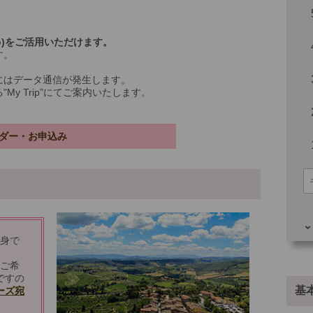
io)をご活用いただけます。
す。
にはデータ通信が発生します。
y Trip"にてご案内いたします。
ダー・お申込み
自身で
その
をご希
ですの
基
ーズ宛