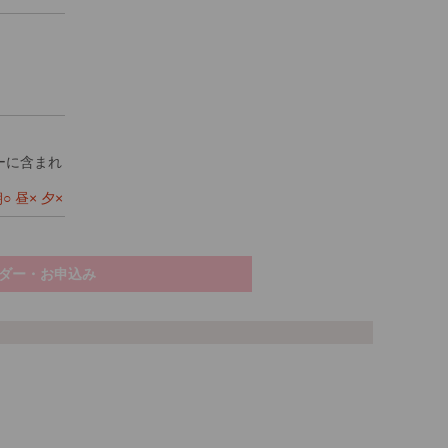
ーに含まれ
 昼× 夕×
ダー・お申込み