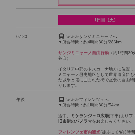
1日目（火）
07:30
≫≫≫サンジミニャーノへ
▼所要時間：約4時間30分/286km
サンジミニャーノ自由行動
（約1時間30
各自）
イタリア中部のトスカーナ地方に位置し
ミニャーノ歴史地区として世界遺産にも
た城壁と塔に囲まれた街で昼食の自由時
りします。
午後
≫≫≫フィレンツェへ
▼所要時間：約1時間30分/54km
途中、
ミケランジェロ広場
(下車)より
フ
旧市街のパノラマ
をお楽しみください。
フィレンツェ市内観光
(徒歩にて/約3時間