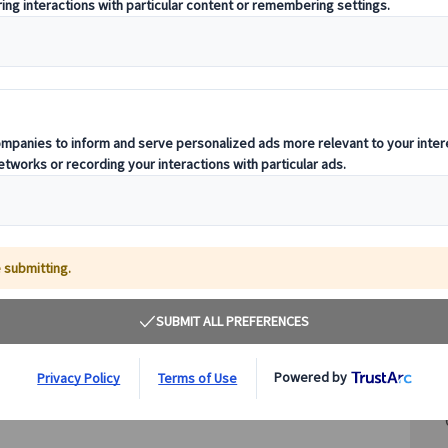
その
公
チンクエテッレなどを観光し、ミラノまで1泊2日