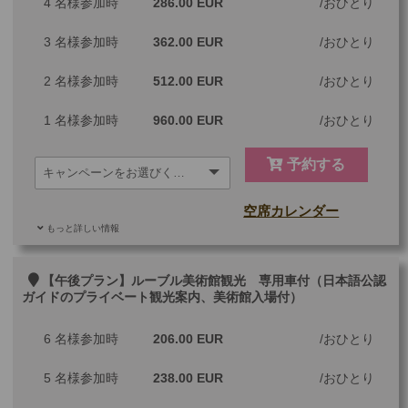
4 名様参加時
286.00 EUR
おひとり
3 名様参加時
362.00 EUR
おひとり
2 名様参加時
512.00 EUR
おひとり
1 名様参加時
960.00 EUR
おひとり
予約する
空席カレンダー
もっと詳しい情報
ご参加可能な年齢
0 歳以上
その他
【午後プラン】ルーブル美術館観光 専用車付（日本語公認
ガイドのプライベート観光案内、美術館入場付）
最少催行人数
1
6 名様参加時
206.00 EUR
おひとり
ツアーコード
MGP1LAC
5 名様参加時
238.00 EUR
おひとり