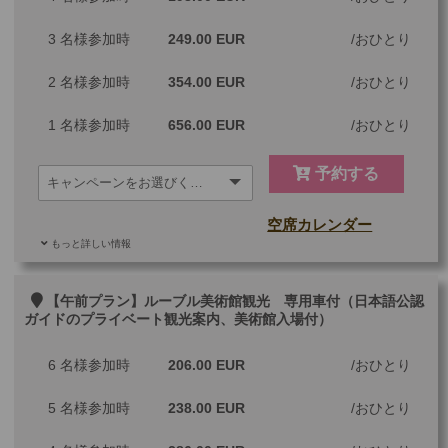
3 名様参加時
249.00 EUR
おひとり
2 名様参加時
354.00 EUR
おひとり
1 名様参加時
656.00 EUR
おひとり
予約する
空席カレンダー
もっと詳しい情報
ご参加可能な年齢
0 歳以上
その他
【午前プラン】ルーブル美術館観光 専用車付（日本語公認
ガイドのプライベート観光案内、美術館入場付）
最少催行人数
1
6 名様参加時
206.00 EUR
おひとり
ツアーコード
MGP1LPS
5 名様参加時
238.00 EUR
おひとり