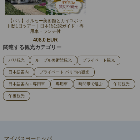
【パリ】オルセー美術館とカイユボッ
ト邸1日ツアー｜日本語公認ガイド・専
用車・ランチ付
408.0 EUR
関連する観光カテゴリー
パリ観光
ルーブル美術館観光
プライベート観光
日本語案内
プライベート パリ市内観光
日本語案内＋専用車
専用車
時間帯で選ぶ
午前観光
午後観光
マイバスヨーロッパ