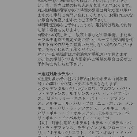
※車椅子をご利用のお客様はご予約時にお申出下さ
い。尚、館内は杖の持ち込みが禁止されております。
※出発時間の変更や終了時間の延長は可能な限り承り
ますので事前にお問い合わせください。お受け出来な
い場合も御座いますのでご了承下さい。
※時間指定券をご予約しますが、混雑時は現地でお待
ち頂く場合もあります。
※館外への貸し出し、改装工事などの諸事情、またル
ーブル美術館の規定変更に伴い、ルーブル美術館を代
表する有名作品をご鑑賞いただけない場合がございま
す。あらかじめご了承ください。
※ツアー出発場所はご宿泊先で手配させて頂きます
が、他の場所(パリ市内限定)をご希望の場合は必ずご
予約時にお知らせ下さい。
:::送迎対象ホテル:::
※送迎対象ホテルはパリ市内住所のホテル（郵便番
号：75001～75020）+次のホテルとなります。
オクシデンタル パリ ルヴァロワ、プルマン・パリ・
ラ・デファンス、ルネサンス・パリ・ラ・デファン
ス、 Mギャラリー・ネスト・パリ・ラ・デファン
ス、メルキュール・パリ・ブローニュ・ホテル、メル
キュール・パリ・ラ・デファンス、 メルキュール・
パリ・ポルト・ド・オルレアン、メルキュール・パ
リ・ポルト・ド・ベルサイユ・エキスポ、
【4月～対象に追加のホテル】ホテル・ノボテル・パ
リ・ラ・デファンス、ラディソン ブル ブローニュ パ
リ、ノボテル パリ エスト、イビス・ポルト・ド・バ