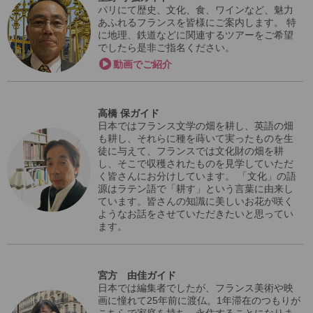
パリにて歴史、文化、食、ワインなど、魅力
あふれるフランスを皆様にご案内します。 特
に地理、鉄道などに関連するツアーをご希望
でしたら是非ご指名ください。
動画でご紹介
高橋 保ガイド
日本ではフランス文学の畑を耕し、英語の畑
も耕し、それらに種を蒔いて実ったものを生
徒に与えて、フランスでは文化財の畑を耕
し、そこで収穫されたものを見学していただ
く皆さんにお分けしています。 「文化」の語
源はラテン語で「耕す」という言葉に由来し
ています。皆さんの知識に美しいお花が咲く
ようなお話をさせていただきたいと思ってい
ます。
宮方 由佳ガイド
日本では編集者でしたが、フランス美術や映
画に憧れて25年前に渡仏。1年滞在のつもりが