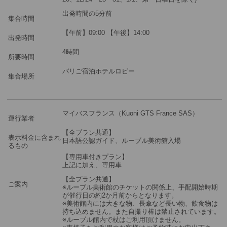
出発時間の5分前
集合時間
【午前】09:00 【午後】14:00
出発時間
4時間
所要時間
パリご宿泊ホテルロビー
集合場所
マイバスフランス（Kuoni GTS France SAS）
運行業者
【全プラン共通】
表示料金に含まれ
日本語公認ガイド、ルーブル美術館入場
るもの
【専用車付きプラン】
上記に加え、専用車
【全プラン共通】
ご案内
※ルーブル美術館のチケットの関係上、手配開始時期
が催行日の約2か月前からとなります。
※美術館内には大きな物、長傘など長い物、飲食物は
持ち込めません。また自撮り棒は禁止されています。
※ルーブル館内で杖はご利用頂けません。