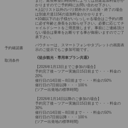
また、延長希望の時間帯によっては別途追加料金がか
かりますのでご予約時にお問い合わせ下さい。
※上記リスト以外のパリ郊外ホテル出発・終了の場合
は別途片道115€の追加料金がかかります。
※10歳以下のお子様がいらっしゃる場合はご予約の際
に必ず年齢と身長をお知らせ下さい。必要に応じてチ
ャイルドシートをご用意致します。事前にご連絡頂け
ない場合は乗車をお断りする事が御座いますのでご了
承下さい。
バウチャーは、スマートフォンやタブレットの画面表
予約確認書
示のご提示でもご参加可能です。
《徒歩観光・専用車プラン共通》
取消条件
【2026年1月13日までご参加の場合】
予約完了後～ツアー実施日15日前まで・・・料金の
20%
催行日の14日前～8日前まで・・・料金の50%
催行日の7日前以降・・・100％
(ツアー出発地の標準時間)
【2026年1月14日以降のご参加の場合】
予約完了後～ツアー実施日15日前まで・・・料金の
30%
催行日の14日前～8日前まで・・・料金の50%
催行日の7日前以降・・・100％
(ツアー出発地の標準時間)