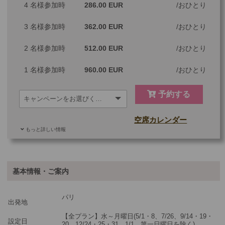
4 名様参加時
286.00 EUR
おひとり
3 名様参加時
362.00 EUR
おひとり
2 名様参加時
512.00 EUR
おひとり
1 名様参加時
960.00 EUR
おひとり
予約する
空席カレンダー
もっと詳しい情報
ご参加可能な年齢
0 歳以上
その他
基本情報・ご案内
最少催行人数
1
パリ
ツアーコード
MGP1LPC
出発地
【全プラン】水～月曜日(5/1・8、7/26、9/14・19・
設定日
20、12/24・25・31、1/1、第一日曜日を除く)