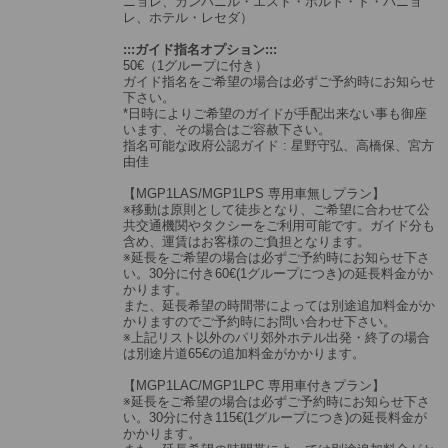
ニョレ、カンパニル・エスト・ポルト・ド・バニョ
レ、ホテル・レセダ）
:::ガイド指名オプション:::
50€（1グループに付き）
ガイド指名をご希望の場合は必ずご予約時にお知らせ
下さい。
*日時によりご希望のガイドが手配出来ない事も御座
います、その場合はご容赦下さい。
指名可能な政府公認ガイド : 星野守弘、高橋保、宮方
由佳
【MGP1LAS/MGP1LPS 専用車無しプラン】
※移動は原則として徒歩となり、ご希望に合わせて公
共交通機関やタクシーをご利用可能です。ガイド分も
含め、運賃はお客様のご負担となります。
※延長をご希望の場合は必ずご予約時にお知らせ下さ
い。30分に付き60€(1グループにつき)の延長料金がか
かります。
また、延長希望の時間帯によっては別途追加料金がか
かりますのでご予約時にお問い合わせ下さい。
※上記リスト以外のパリ郊外ホテル出発・終了の場合
は別途片道65€の追加料金がかかります。
【MGP1LAC/MGP1LPC 専用車付きプラン】
※延長をご希望の場合は必ずご予約時にお知らせ下さ
い。30分に付き115€(1グループにつき)の延長料金が
かかります。