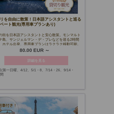
リを自由に散策！日本語アシスタントと巡る
ベート観光(専用車プランあり)
の街を日本語アシスタントと安心散策。モンマルト
テ島、サンジェルマン・デ・プレなどを巡る2時間
。ホテル出発、専用車プランはラクラク移動可能。
80.00 EUR
詳細を見る
(第一日曜、4/12、5/1・8、7/14・26、9/14・
時間
0、12/24・25・31、1/1を除く)