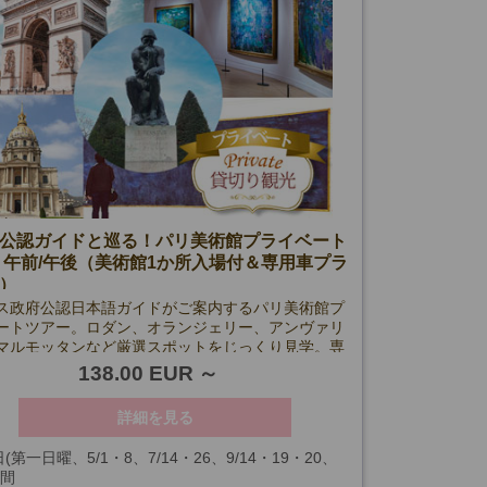
公認ガイドと巡る！パリ美術館プライベート
 午前/午後（美術館1か所入場付＆専用車プラ
）
ス政府公認日本語ガイドがご案内するパリ美術館プ
ートツアー。ロダン、オランジェリー、アンヴァリ
マルモッタンなど厳選スポットをじっくり見学。専
きプランも選べて、自由自在な観光が可能です！
138.00 EUR
詳細を見る
(第一日曜、5/1・8、7/14・26、9/14・19・20、
時間
4・25・31、1/1を除く)