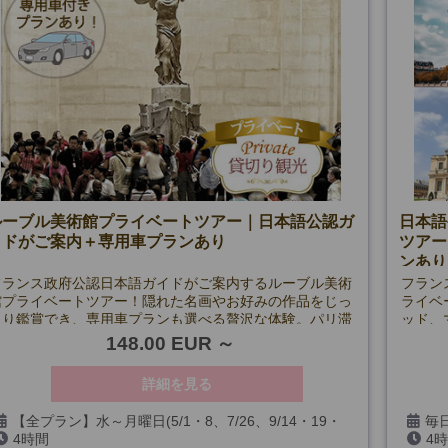
ルーブル美術館プライベートツアー｜日本語公認ガ
日本語
イドがご案内＋専用車プランあり
ツアー
ンあり
フランス政府公認日本語ガイドがご案内するルーブル美術
フラン
館プライベートツアー！隠れた名画やお好みの作品をじっ
ライベ
くり鑑賞でき、専用車プランも選べる贅沢な体験。パリ滞
ッド、
在ホテルから安心の出発。
用車付
148.00 EUR
詳細を見る
【全プラン】水～月曜日(5/1・8、7/26、9/14・19・
毎日
4時間
4
20、12/24・25・31、1/1、第一日曜日を除く)
12/2