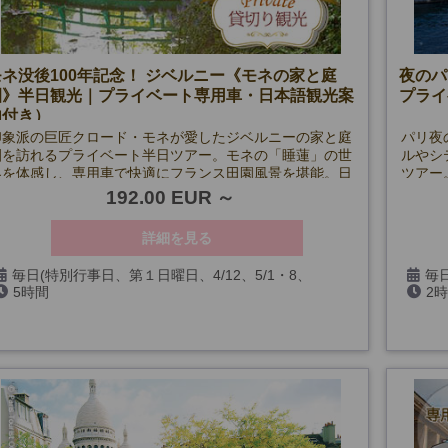
モネ没後100年記念！ ジベルニー《モネの家と庭
夜のパ
園》半日観光｜プライベート専用車・日本語観光案
プライ
内付き）
印象派の巨匠クロード・モネが愛したジベルニーの家と庭
パリ夜
園を訪れるプライベート半日ツアー。モネの「睡蓮」の世
ルやシ
界を体感し、専用車で快適にフランス田園風景を堪能。日
ツアー
本語アシスタント付きで安心の観光体験を。
192.00 EUR
詳細を見る
毎日(特別行事日、第１日曜日、4/12、5/1・8、
毎日
5時間
2
7/14・26、9/14・19・20を除く)
19・2