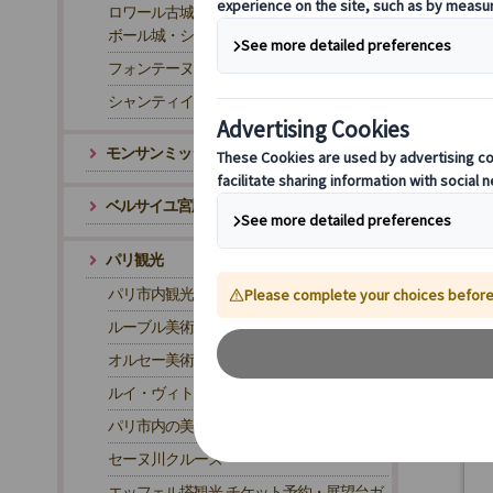
ロワール古城巡りツアー｜世界遺産シャン
ボール城・シュノンソー城
フォンテーヌブロー
シャンティイ城
モンサンミッシェル・片道トランスファー
ベルサイユ宮殿・往路トランスファー
パリ観光
パリ市内観光
ルーブル美術館観光
オルセー美術館観光
ルイ・ヴィトン財団美術館観光
(
パリ市内の美術館
セーヌ川クルーズ
エッフェル塔観光 チケット予約・展望台ガ