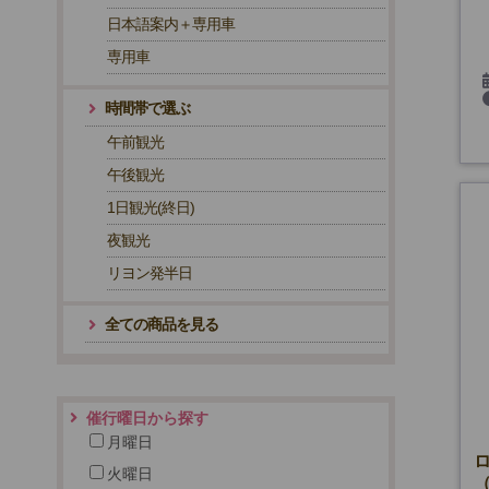
日本語案内＋専用車
専用車
(
時間帯で選ぶ
午前観光
午後観光
1日観光(終日)
夜観光
リヨン発半日
全ての商品を見る
催行曜日から探す
月曜日
火曜日