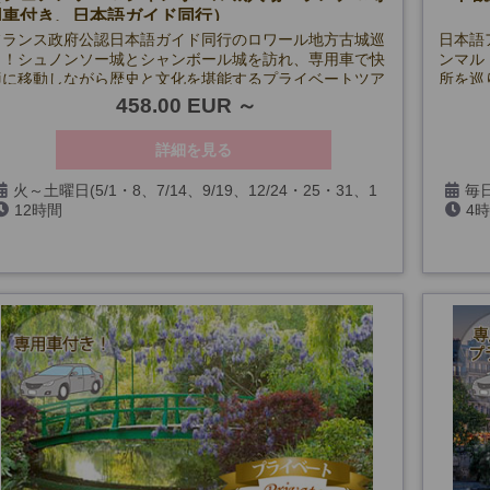
用車付き、日本語ガイド同行）
フランス政府公認日本語ガイド同行のロワール地方古城巡
日本語
り！シュノンソー城とシャンボール城を訪れ、専用車で快
ンマル
適に移動しながら歴史と文化を堪能するプライベートツア
所を巡
ー。自由なペースで観光を楽しめる特別な体験を提供しま
ら選べ
458.00 EUR
す。
詳細を見る
火～土曜日(5/1・8、7/14、9/19、12/24・25・31、1
毎日
12時間
4
月、2月、3/18を除く)
20、1