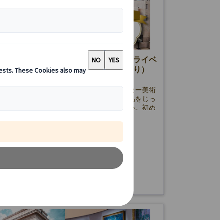
ー美術館観光｜日本語公認ガイドのプライベ
アー（美術館入場券＆専用車プランあり）
ス政府公認日本語ガイドがご案内するオルセー美術
イベートツアー。隠れた名画やお好みの作品をじっ
賞！専用車プランやホテル発着で便利＆安心。初め
やリピーター、ご年配の方にもおすすめ！
138.00 EUR
詳細を見る
～土曜日
時間
8・14、7/14、8/15、9/19、11/11、12/24・25・
/1を除く)