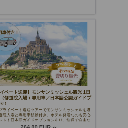
美術館は上記に加え、
ン/マルモッタン美術館】月曜も除く
ンジュリー美術館】火曜も除く
門】特別行事閉館日、11/10・11も除く
イベート送迎】モンサンミッシェル観光 1日
（修道院入場＋専用車／日本語公認ガイドプ
り）
プライベート送迎ツアーでモンサンミッシェルを堪
道院入場と専用車移動付き。ホテル発着なのも安心
ント！日本語ガイドオプションあり。快適で自由な
験をお楽しみください。
264.00 EUR