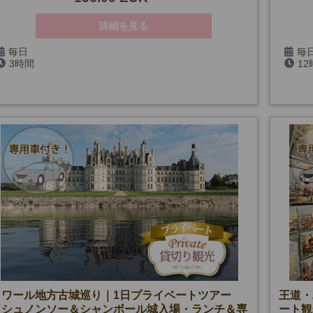
詳細を見る
毎日
毎日
3時間
1
5/1・8、7/14・26、9/14・19・20、12/24・25・31、
25・
1/1、貸切り日、公演日を除く)
(*10月までは第一日曜日も除く)
ロワール地方古城巡り｜1日プライベートツアー
王道・
（シュノンソー＆シャンボール城入場・ランチ＆専
ート観