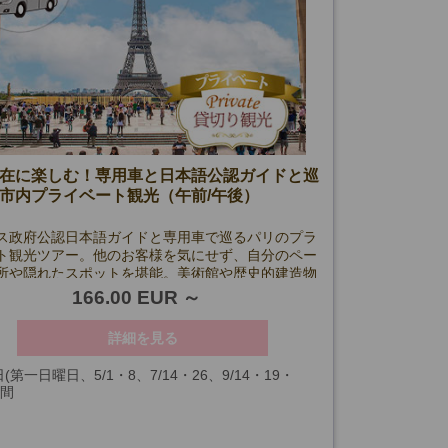
在に楽しむ！専用車と日本語公認ガイドと巡
市内プライベート観光（午前/午後）
ス政府公認日本語ガイドと専用車で巡るパリのプラ
ト観光ツアー。他のお客様を気にせず、自分のペー
所や隠れたスポットを堪能。美術館や歴史的建造物
説も安心。午前・午後から選べる柔軟なプラン！
166.00 EUR
詳細を見る
(第一日曜日、5/1・8、7/14・26、9/14・19・
時間
2/24・25・31、1/1を除く)