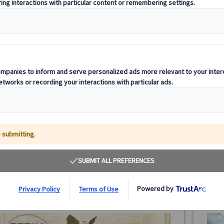
オルセー美術館とカイユボット邸1日ツアー｜日本
オルセ
語公認ガイド・専用車・ランチ付
ートツ
パリのオルセー美術館とカイユボット邸を巡るプライベー
フラン
トツアー。日本語公認ガイド同行で印象派の名画を深く鑑
館プラ
賞。専用車で快適に移動し、邸宅でのランチや庭園散策も
くり鑑
楽しめる特別な1日観光です。
ての方
408.00 EUR
詳細を見る
【10月まで】火～土曜日
火
8時間
4
【11月～】土曜日
(5/1・
5/1・8・14、7/14、8/15、9/17・19)
31、1