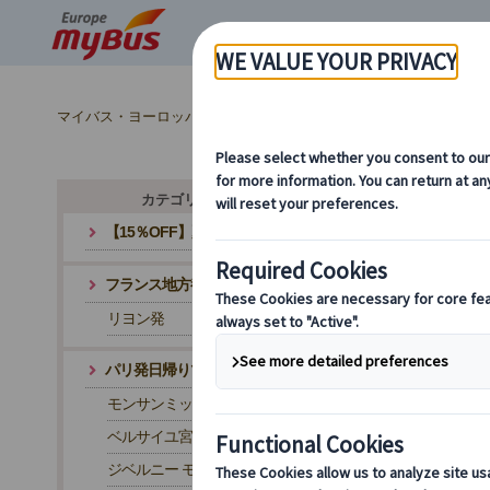
マイバス・ヨーロッパ
フランス (67)
パリ (67)
プライベ
カテゴリ・テーマから探す
【15％OFF】夏旅応援キャンペーン
フランス地方都市発ツアー
パ
リヨン発
パリ発日帰りツアー
モンサンミッシェル
ベルサイユ宮殿
ジベルニー モネの家と庭園