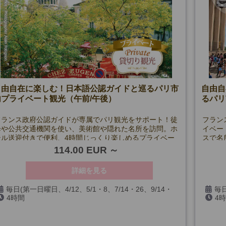
自由自在に楽しむ！日本語公認ガイドと巡るパリ市
自由自
内プライベート観光（午前/午後）
るパリ
フランス政府公認ガイドが専属でパリ観光をサポート！徒
フラン
歩や公共交通機関を使い、美術館や隠れた名所を訪問。ホ
イベー
テル送迎付きで便利、4時間じっくり楽しめるプライベー
スで名
トツアー。
での解
114.00 EUR
詳細を見る
毎日(第一日曜日、4/12、5/1・8、7/14・26、9/14・
毎日
4時間
4
19・20を除く)
20、1