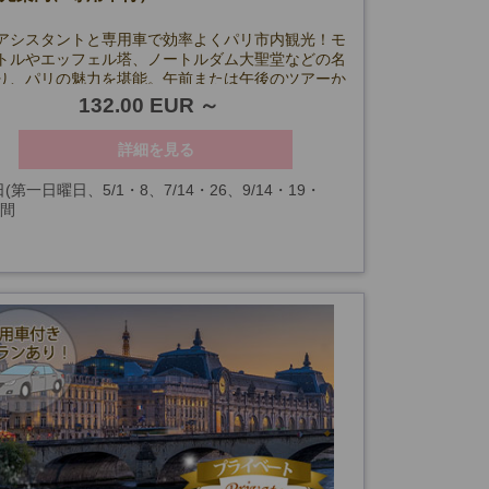
アシスタントと専用車で効率よくパリ市内観光！モ
トルやエッフェル塔、ノートルダム大聖堂などの名
り、パリの魅力を堪能。午前または午後のツアーか
ます。
132.00 EUR
詳細を見る
(第一日曜日、5/1・8、7/14・26、9/14・19・
時間
1/10・11、12/24・25・31、1/1を除く)