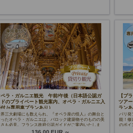
下記の
【ロダ
【オラ
【凱旋
オペラ・ガルニエ観光 午前/午後（日本語公認ガ
【プラ
イドのプライベート観光案内、オペラ・ガルニエ入
ツアー
付 /+専用車プランあり）
ランあ
世界三大劇場にも数えられ、『オペラ座の怪人』の舞台と
パリ発
なったオペラ・ガルニエは、バロック建築物そのものの美
能！修
しさも必見。フランス政府公認ガイドがご案内いたしま
のポイ
す。
観光体
136.00 EUR