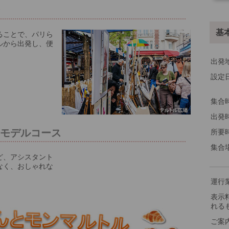
光
その
基
ることで、パリら
ルから出発し、便
出発
設定
集合
出発
るモデルコース
所要
集合
ど、アシスタント
なく、おしゃれな
運行
表示
れる
ご案