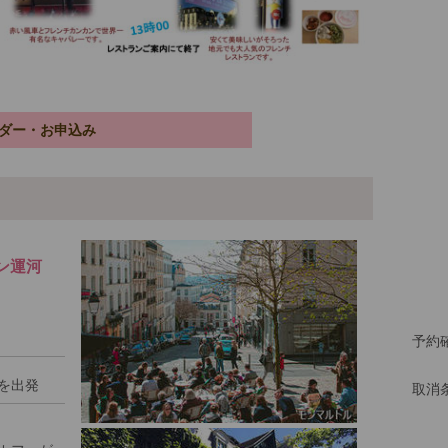
ダー・お申込み
ン運河
予約
を出発
取消