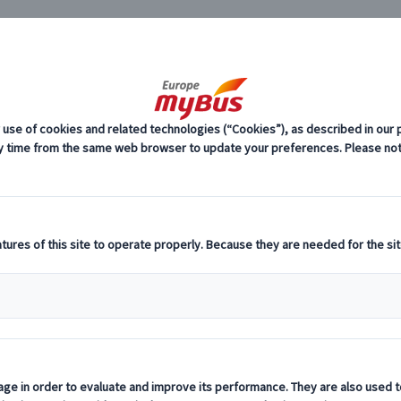
JP
)
パリ市内観光 (17)
日本語アシスタントと巡るパリ市内プライベー
料
プ
プ