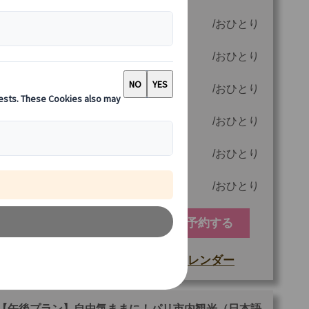
6 名様参加時
80.00 EUR
おひとり
5 名様参加時
96.00 EUR
おひとり
4 名様参加時
118.00 EUR
おひとり
3 名様参加時
154.00 EUR
おひとり
2 名様参加時
224.00 EUR
おひとり
1 名様参加時
430.00 EUR
おひとり
予約する
空席カレンダー
もっと詳しい情報
他
ご参加可能な年齢
0 歳以上
【午後プラン】自由気ままに！パリ市内観光（日本語