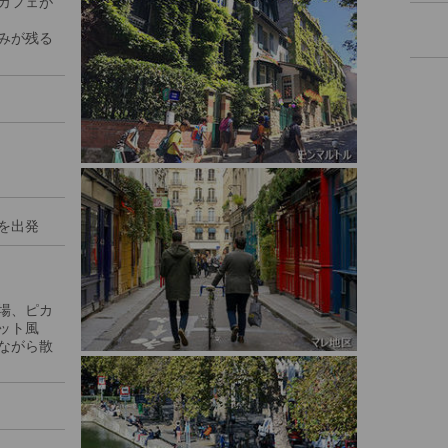
カフェが
みが残る
を出発
場、ピカ
ット風
ながら散