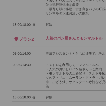
・古い町並みにおしゃれなブティックや
並ぶ流行発信地を散策
・最寄り駅に移動、古き良きパリの町並
サンマルタン運河沿いの散策
13:00/18:00 頃
解散
人気のパン屋さんとモンマルトル
プラン2
09:00/14:00
専属アシスタントとともに徒歩でホテル
09:30/14:30
・メトロを利用してモンマルトルへ
・人気のおいしいパン屋さんへご案内
・モンマルトルの丘を登り、テルトル広
ソのアトリエ、ムーラン・ド・ラ・ガレ
車、ぶどう畑、サクレクール寺院など見
策
13:00/18:00 頃
解散