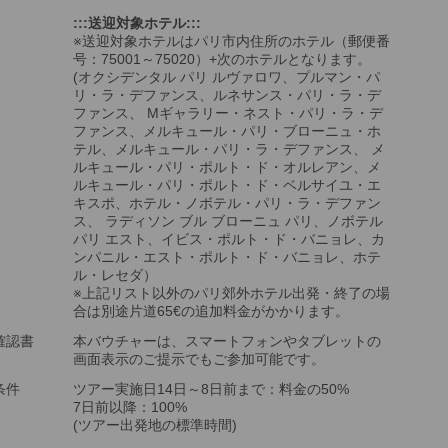
:::送迎対象ホテル:::
※送迎対象ホテルはパリ市内住所のホテル（郵便番
号：75001～75020）+次のホテルとなります。
(オクシデンタル パリ ルヴァロワ、プルマン・パ
リ・ラ・デファンス、ルネサンス・パリ・ラ・デ
ファンス、 Mギャラリー・ネスト・パリ・ラ・デ
ファンス、メルキュール・パリ・ブローニュ・ホ
テル、メルキュール・パリ・ラ・デファンス、 メ
ルキュール・パリ・ポルト・ド・オルレアン、メ
ルキュール・パリ・ポルト・ド・ベルサイユ・エ
キスポ、ホテル・ノボテル・パリ・ラ・デファン
ス、 ラディソン ブル ブローニュ パリ、ノボテル
パリ エスト、イビス・ポルト・ド・バニョレ、カ
ンパニル・エスト・ポルト・ド・バニョレ、ホテ
ル・レセダ）
※上記リスト以外のパリ郊外ホテル出発・終了の場
合は別途片道65€の追加料金がかかります。
確認書
本バウチャーは、スマートフォンやタブレットの
画面表示のご提示でもご参加可能です。
条件
ツアー実施日14日～8日前まで：料金の50%
7日前以降：100%
(ツアー出発地の標準時間)