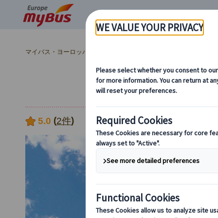
マイバス・ヨーロッパ
フランス (67)
パリ (67)
パリ観光 (30
自由自在に楽しむ！
(
)
5.0
2件