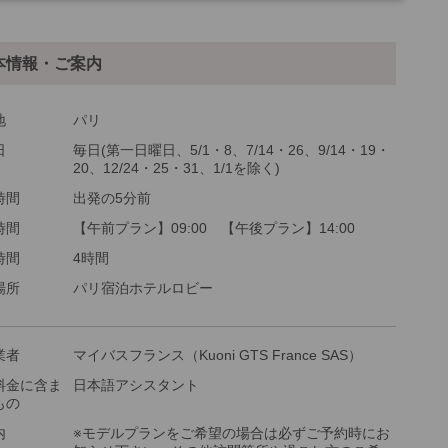
他
ご参加可能な年齢
0 歳以上
本情報・ご案内
最少催行人数
1
ツアーコード
MGP2PS
地
パリ
日
毎日(第一日曜日、5/1・8、7/14・26、9/14・19・
20、12/24・25・31、1/1を除く)
時間
出発の5分前
時間
【午前プラン】09:00 【午後プラン】14:00
時間
4時間
場所
パリ宿泊ホテルロビー
業者
マイバスフランス（Kuoni GTS France SAS）
料金に含ま
日本語アシスタント
もの
内
※モデルプランをご希望の場合は必ずご予約時にお