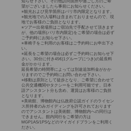
知らせ下さい。その他訪問箇所や過ごし方のご希
望がございましたら事前にお知らせください。
※観光および見学箇所はパリ市内限定となります。
※観光地での入場料は含まれておりませんので、現
地でお客様のご負担となります。
※ツアー出発場所はご宿泊先で手配させて頂きます
が、他の場所(パリ市内限定)をご希望の場合は必ず
ご予約時にお知らせ下さい。
※車椅子をご利用のお客様はご予約時にお申出下さ
い。
※延長をご希望の場合は必ずご予約時にお知らせ下
さい。30分に付き45€(1グループにつき)の延長料
金がかかります。
延長希望の時間帯によっては別途追加料金がかか
りますのでご予約時にお問い合わせ下さい。
※移動は原則として徒歩となり、ご希望に合わせて
公共交通機関やタクシーをご利用可能です。日本
語アシスタント分も含め、運賃はお客様のご負担
となります。
※美術館、博物館内は仏政府公認ガイドのライセン
ス所持者のみガイディングを許可されております
のでアシスタントは美術館、博物館内への同行は
できません。館内同行をご希望の方は
MGP1AS/1PSなどのマイガイドプランをご利用く
ださい。