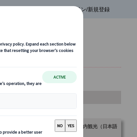
検索
お気に入り
ログイン/新規登録
ト観光（午前/午後）
金・空席カレンダー・お申込み
ランをお選びください。
【午前プラン】 自由気ままに！パリ市内観光（日本語
ライベート観光案内）