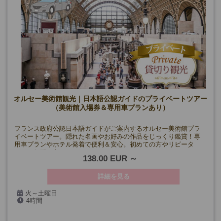
オルセー美術館観光｜日本語公認ガイドのプライベートツアー
（美術館入場券＆専用車プランあり）
フランス政府公認日本語ガイドがご案内するオルセー美術館プラ
イベートツアー。隠れた名画やお好みの作品をじっくり鑑賞！専
用車プランやホテル発着で便利＆安心。初めての方やリピータ
ー、ご年配の方にもおすすめ！
138.00 EUR
詳細を見る
火～土曜日
4時間
(5/1・8・14、7/14、8/15、9/19、11/11、12/24・25・31、1/1を
除く)