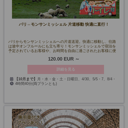
パリ⇔モンサンミッシェル 片道移動 快適に直行！
パリからモンサンミッシェルへの片道送迎。快適に移動し、往路
は途中オンフルールにも立ち寄り！モンサンミッシェルで宿泊を
予定されているお客様や、お時間を自由に過ごされたお客様に便
利なプランです。
120.00 EUR
詳細を見る
【10月まで】
月・水・金・土・日曜日、4/30、5/5・7、8/4・
4時間40分(両プランとも)
6・11・13・18・20・25・27、9/22・24
(第一日曜、5/1・8、7/26、9/19・20を除く)
【11月～1月】
月・水・金・土曜日、12/29・31
【2月～3月】
毎日
(2・3月の第一日曜、12/25、1/1、3/30を除く)