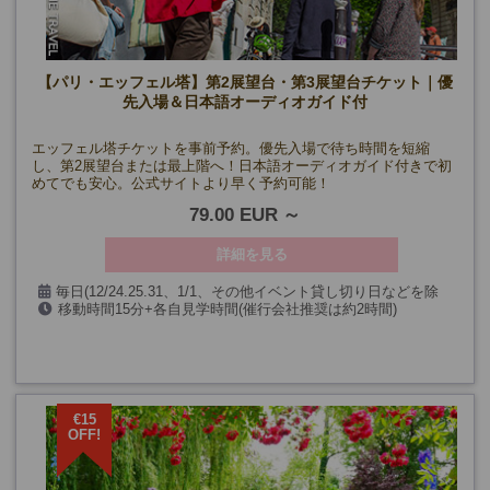
【パリ・エッフェル塔】第2展望台・第3展望台チケット｜優
先入場＆日本語オーディオガイド付
エッフェル塔チケットを事前予約。優先入場で待ち時間を短縮
し、第2展望台または最上階へ！日本語オーディオガイド付きで初
めてでも安心。公式サイトより早く予約可能！
79.00 EUR
詳細を見る
毎日(12/24.25.31、1/1、その他イベント貸し切り日などを除
移動時間15分+各自見学時間(催行会社推奨は約2時間)
く)
€15
OFF!