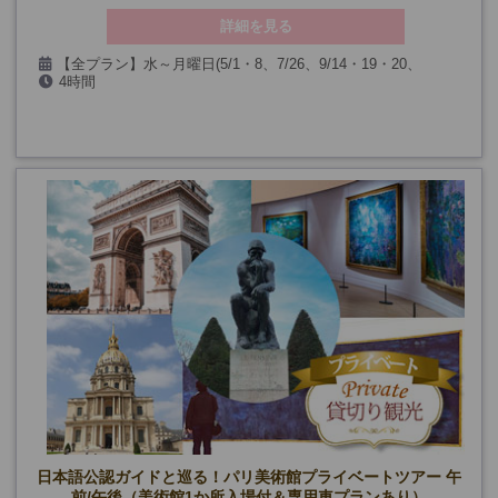
詳細を見る
【全プラン】水～月曜日(5/1・8、7/26、9/14・19・20、
4時間
12/24・25・31、1/1、第一日曜日を除く)
日本語公認ガイドと巡る！パリ美術館プライベートツアー 午
前/午後（美術館1か所入場付＆専用車プランあり）