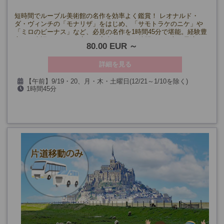
短時間でルーブル美術館の名作を効率よく鑑賞！ レオナルド・
ダ・ヴィンチの「モナリザ」をはじめ、「サモトラケのニケ」や
「ミロのビーナス」など、必見の名作を1時間45分で堪能。経験豊
富な日本語ガイドが丁寧にご案内します。時間がない方に最適の
80.00 EUR
エクスプレスツアー！
詳細を見る
【午前】9/19・20、月・木・土曜日(12/21～1/10を除く)
1時間45分
【午後】9/18・19・20、水・金・日曜日(12/21～1/10、2-3月の日
曜日を除く)
催行確定日
《午前》
9月19日、20日
10月3日、5日、10日、29日、11月21日
《午後》
9月18日、19日、20日
10月23日