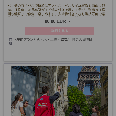
《12月》
21日、24日、26日、28日、31日
パリ発の直行バスで快適にアクセス！ベルサイユ宮殿を自由に観
光。往路車内は日本語ガイド解説付きで歴史を学び、到着後は庭
園や離宮まで存分に楽しめます。入場券付き・なし選択可能で柔
軟なプラン！お帰りはご自身でお好きなお時間に！
80.00 EUR
詳細を見る
《午前プラン》
火・木・土曜・12/27、特定の日曜日
(7/14、9/17・19、 を除く)
《午後プラン》
水・金曜日(5/1・8、12/25、1/1を除く)