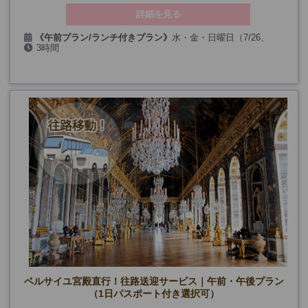
詳細を見る
《午前プラン/ランチ付きプラン》
水・金・日曜日（7/26、
3時間
9/20、12/25、1/1を除く）
【カフェランチ付きプラン】+ランチ時間
午前プラン、ランチ付きプラン
催行確定日
《8月》
7日、9日、12日、14日、19日、21日、23日、26日
《9月》
4日、6日、9日、11日、13日、16日、18日、23日、25
日、27日、30日
《10月》
2日、4日、7日、9日、14日、16日、18日、21日、23
日、25日、28日、30日
《11月》
1日、11日、8日、15日、20日、22日、25日、27日、29
日
《12月》
2日、4日、23日、27日、30日
《午後プラン》
月・木・土・特定の日曜日(9/14・19 を除く)
2・3月の日曜日、12/27、1/3
午後プラン 催行確定日
《８月》
6日、8日、9日、10日、13日、15日、16日、17日、20
日、22日、24日、27日、29日、31日
《9月》
3日、5日、7日、10日、12日、13日、17日、21日、24
日、26日、28日
《10月》
1日、3日、5日、8日、10日、12日、19日、22日、24
ベルサイユ宮殿直行！往路送迎サービス｜午前・午後プラン
日、26日
（1日パスポート付き選択可）
《11月》
2日、19日、9日、23日