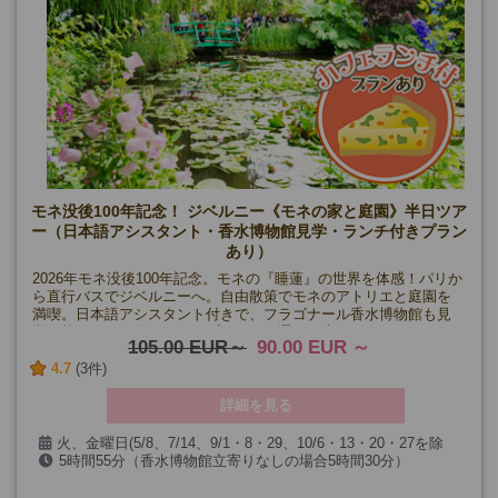
モネ没後100年記念！ ジベルニー《モネの家と庭園》半日ツア
ー（日本語アシスタント・香水博物館見学・ランチ付きプラン
あり）
2026年モネ没後100年記念。モネの『睡蓮』の世界を体感！パリか
ら直行バスでジベルニーへ。自由散策でモネのアトリエと庭園を
満喫。日本語アシスタント付きで、フラゴナール香水博物館も見
学可能。ランチ付き・なしプランから選べる半日ツアー！
105.00 EUR
90.00 EUR
4.7
(3件)
詳細を見る
火、金曜日(5/8、7/14、9/1・8・29、10/6・13・20・27を除
5時間55分（香水博物館立寄りなしの場合5時間30分）
く)
【カフェランチ付きプラン】+ランチ時間
※1名様から催行確定になります。