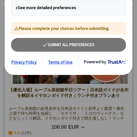
【午後プラン】4時間
催行確定日
《8月》6日、8日、9日、11日、13日、15日、16日、18日、20
日、23日、25日
《9月》1日、3日、5日、8日、10日、12日、13日、15日、22日、
24日、26日
《10月》1日、3日、6日、8日、10日、13日、20日、22日、24
日、27日
《11月》5日、24日
【午後プラン】
水・金曜日(5/1・8、12/25、1/1を除く)
催行確定日
《8月》7日、12日、14日、19日、21日、26日、28日
《9月》2日、4日、9日、11日、16日、18日、23日、25日、30日
《10月》2日、9日、14日、23日、28日、30日
《11月》6日
【優先入場】ルーブル美術館半日ツアー｜日本語ガイドが名作
を解説＆イヤホンガイド付き｜ランチ付きプランあり
ルーブル美術館の必見名作を日本語ガイドと効率よく鑑賞！優先
入場で待ち時間を短縮し、「モナリザ」「ミロのヴィーナス」な
どをじっくり解説。イヤホンガイド付きで聞き逃しなし！ランチ
付きプランでフランスの味も楽しめます♪
100.00 EUR
4.6
(11件)