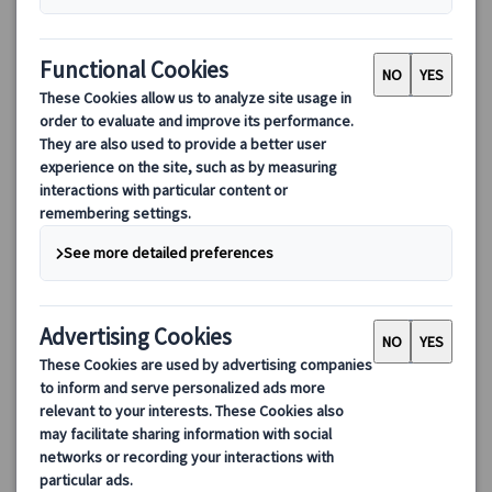
【優先入場】ベルサイユ宮殿観光ツアー（日本語ガイド）｜庭
園＆トリアノン宮殿見学・ランチプランあり
パリ発ベルサイユ宮殿ツアー。日本語ガイド同行＆優先入場で宮
殿内部を効率よく見学。午後は庭園とトリアノン宮殿まで楽しめ
る「1日満喫プラン」やカフェランチ付きプランも選択可能です。
106.00 EUR
90.10 EUR
4.7
(43件)
詳細を見る
【午前プラン/カフェランチ付きプラン/庭園＆トリアノン宮殿
【午前プラン】4時間15分（香水博物館立寄りなしの場合は3
見学プラン】
火・木・土曜・特定の日曜日、12/27(7/14、9/17・
時間50分）
19を除く)(*ランチ付きプランは12/24・31も除く)
【カフェランチ付きプラン】+ランチ時間