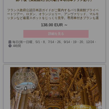
フランス政府公認日本語ガイドがご案内するパリ美術館プライベ
ートツアー。ロダン、オランジェリー、アンヴァリッド、マルモ
ッタンなど厳選スポットをじっくり見学。専用車付きプランも選
べて、自由自在な観光が可能です！
138.00 EUR
詳細を見る
毎日(第一日曜、5/1・8、7/14・26、9/14・19・20、12/24・
4時間
25・31、1/1を除く)
下記の美術館は上記に加え、
【ロダン/マルモッタン美術館】月曜も除く
【オランジュリー美術館】火曜も除く
【凱旋門】特別行事閉館日、11/10・11も除く