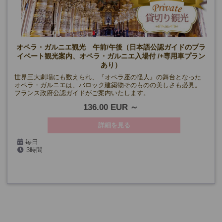
オペラ・ガルニエ観光 午前/午後（日本語公認ガイドのプラ
イベート観光案内、オペラ・ガルニエ入場付 /+専用車プラン
あり）
世界三大劇場にも数えられ、『オペラ座の怪人』の舞台となった
オペラ・ガルニエは、バロック建築物そのものの美しさも必見。
フランス政府公認ガイドがご案内いたします。
136.00 EUR
詳細を見る
毎日
3時間
(5/1・8、7/14・26、9/14・19・20、12/24・25・31、1/1、貸切り
日、公演日を除く)
(*10月までは第一日曜日も除く)