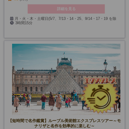
詳細を見る
月・火・木・土曜日(5/7、7/13・14・25、9/14・17・19 を除
3時間15分
く)
【カフェランチ付きプラン】+ランチ時間
(*ランチ付きプランは12/24・31も除く)
【短時間で名作鑑賞】ルーブル美術館エクスプレスツアー～モ
ナリザと名作を効率的に楽しむ～