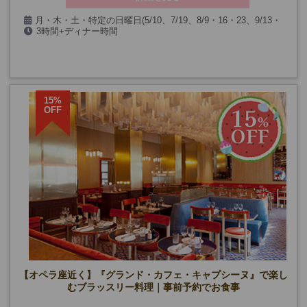
月・木・土・特定の日曜日(5/10、7/19、8/9・16・23、9/13・
3時間+ディナー時間
27、2-3月限定)
(レストラン貸切日、9/14・19、12/24・31、2/14を除く)
15%
OFF
【オペラ座近く】『グランド・カフェ・キャプシーヌ』で楽し
むブラッスリー料理｜事前予約でお食事