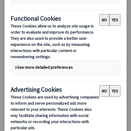
【優先入場】午後ベルサイユ宮殿ツアー｜日本語ガイド＆選べ
る老舗フレンチディナー付き
ベルサイユ宮殿を優先入場でスムーズに観光！日本語ガイドの詳
しい解説とイヤホンガイドで、王室礼拝堂や鏡の間など必見スポ
ットを効率よく見学。ツアー後は老舗フレンチレストランで特別
なディナーをお楽しみください！
188.00 EUR
詳細を見る
水・金曜日(レストラン貸切日、5/1・8、12/25、1/1を除く)
4時間+ディナー時間