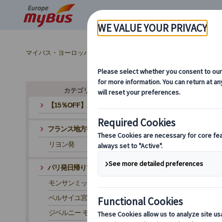
マイバス・ヨーロッパ
フランス (67)
パリ (67)
チケット
カテゴリ・テーマから探す
【15％OFF】夏旅応援キャンペーン
フランス地方都市発ツアー
リヨン発
パリ発日帰りツアー
モンサンミッシェル
ベルサイユ宮殿
ジベルニー モネの家と庭園