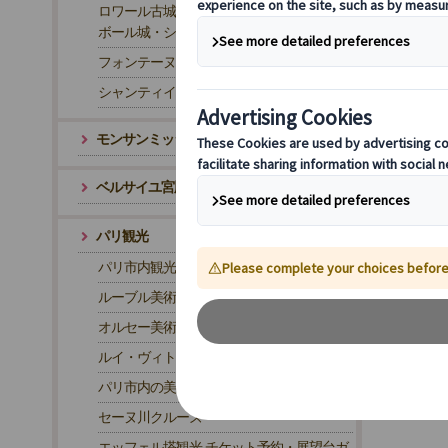
ロワール古城巡りツアー｜世界遺産シャン
ボール城・シュノンソー城
フォンテーヌブロー
シャンティイ城
モンサンミッシェル・片道トランスファー
ベルサイユ宮殿・往路トランスファー
パリ観光
パリ市内観光
2
ルーブル美術館観光
オルセー美術館観光
ルイ・ヴィトン財団美術館観光
パリ市内の美術館
セーヌ川クルーズ
エッフェル塔観光 チケット予約・展望台ガ