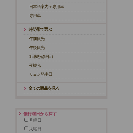
日本語案内＋専用車
専用車
時間帯で選ぶ
午前観光
午後観光
1日観光(終日)
夜観光
リヨン発半日
全ての商品を見る
催行曜日から探す
月曜日
火曜日