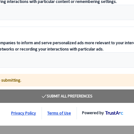
【ランチまたはディナー】パノラマバスレストラン
「バストロノーム」
バストロノームは改造されたガラス張りの2階建てバス車
内で本格的なフランス料理を堪能できる最先端のレストラ
ン！パノラマ眺望バスでお食事をしながらパリの観光名所
を巡る人気のツアー！ぜひご参加ください♪
90.00 EUR
詳細を見る
毎日(第一日曜日、5/1・8、7/14・26、9/14・19・
【ランチ】約1時間45分 【ディナー】約2時間45分
0、11/1・11、12/24・25・31、1/1、2/14を除く)