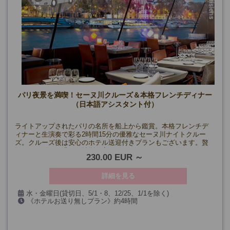
パリ夜景を満喫！セーヌ川クルーズ＆本格フレンチディナー
（日本語アシスタント付）
ライトアップされたパリの名所を船上から鑑賞。本格フレンチデ
ィナーと生演奏で彩る2時間15分の優雅なセーヌ川ナイトクルー
ズ。クルーズ後は安心のホテル送迎付きプランもございます。贅
沢なひとときを過ごす特別な夜に！
230.00 EUR
詳細を見る
水・金曜日(貸切日、5/1・8、12/25、1/1を除く)
《ホテルお送り無しプラン》約4時間
《ホテルお送り付きプラン》約4時間+パリホテルお送り
催行確定日
8月12日