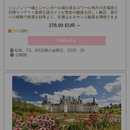
シュノンソー城とシャンボール城を巡るロワール地方の古城巡り
日帰りツアー！政府公認ガイドが歴史や建築を詳しく解説。直行
バス移動で快適＆効率よく、壮麗なルネサンス建築を満喫できま
す。フランス王家ゆかりの城を訪れ、優雅な歴史と美を体感しま
278.00 EUR
せんか？
5.0
(2件)
詳細を見る
6/26、7/3、8月以降の金曜日、12/22・29
12時間
(12/25、1月、2月を除く)
催行確定日
8月14日、9月18日、10月2日