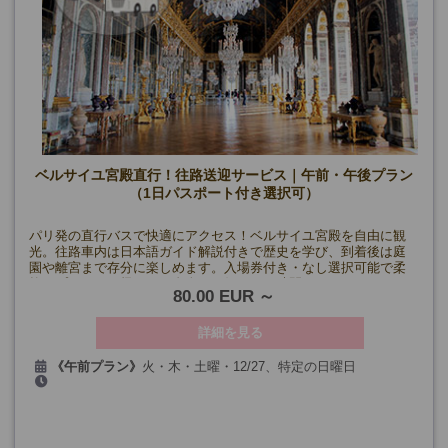
ベルサイユ宮殿直行！往路送迎サービス｜午前・午後プラン
（1日パスポート付き選択可）
パリ発の直行バスで快適にアクセス！ベルサイユ宮殿を自由に観
光。往路車内は日本語ガイド解説付きで歴史を学び、到着後は庭
園や離宮まで存分に楽しめます。入場券付き・なし選択可能で柔
軟なプラン！お帰りはご自身でお好きなお時間に！
80.00 EUR
詳細を見る
《午前プラン》
火・木・土曜・12/27、特定の日曜日
(7/14、9/17・19、 を除く)
《午後プラン》
水・金曜日(5/1・8、12/25、1/1を除く)