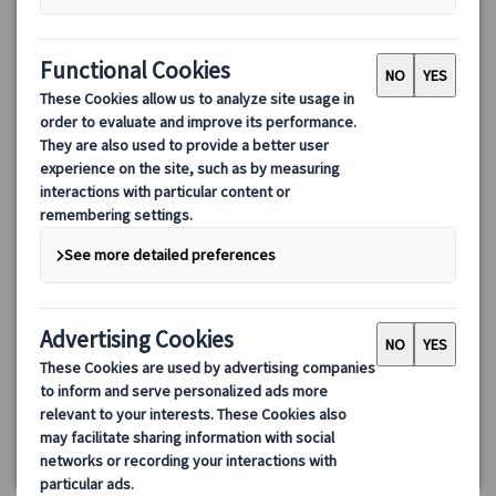
【優先入場】ベルサイユ宮殿観光ツアー（日本語ガイド）｜庭
園＆トリアノン宮殿見学・ランチプランあり
パリ発ベルサイユ宮殿ツアー。日本語ガイド同行＆優先入場で宮
殿内部を効率よく見学。午後は庭園とトリアノン宮殿まで楽しめ
る「1日満喫プラン」やカフェランチ付きプランも選択可能です。
106.00 EUR
90.10 EUR
4.7
(43件)
詳細を見る
【午前プラン/カフェランチ付きプラン/庭園＆トリアノン宮殿
【午前プラン】4時間15分（香水博物館立寄りなしの場合は3
見学プラン】
火・木・土曜・特定の日曜日、12/27(7/14、9/17・
時間50分）
19を除く)(*ランチ付きプランは12/24・31も除く)
【カフェランチ付きプラン】+ランチ時間
【午後プラン】4時間
催行確定日