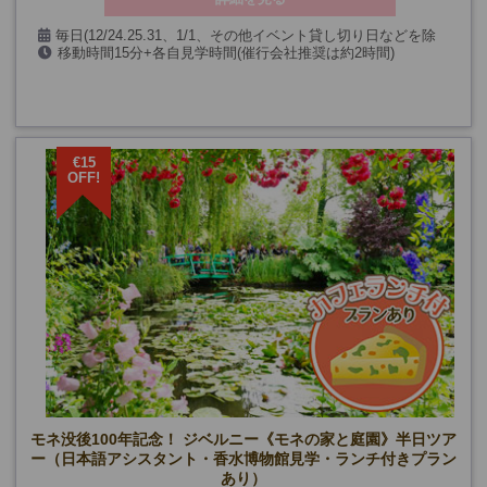
毎日(12/24.25.31、1/1、その他イベント貸し切り日などを除
移動時間15分+各自見学時間(催行会社推奨は約2時間)
く)
€15
OFF!
モネ没後100年記念！ ジベルニー《モネの家と庭園》半日ツア
ー（日本語アシスタント・香水博物館見学・ランチ付きプラン
あり）