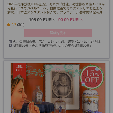
2026年モネ没後100年記念。モネの『睡蓮』の世界を体感！パリか
ら直行バスでジベルニーへ。自由散策でモネのアトリエと庭園を
満喫。日本語アシスタント付きで、フラゴナール香水博物館も見
学可能。ランチ付き・なしプランから選べる半日ツアー！
105.00 EUR
90.00 EUR
4.7
(3件)
詳細を見る
火、金曜日(5/8、7/14、9/1・8・29、10/6・13・20・27を除
5時間55分（香水博物館立寄りなしの場合5時間30分）
く)
【カフェランチ付きプラン】+ランチ時間
※1名様から催行確定になります。
15%
OFF