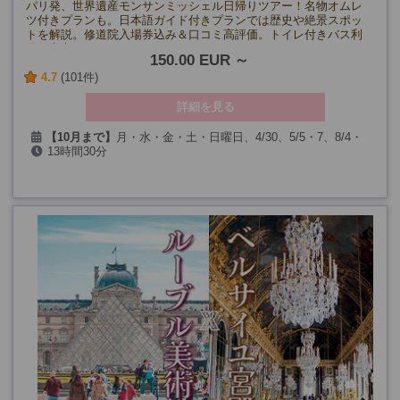
パリ発、世界遺産モンサンミッシェル日帰りツアー！名物オムレ
ツ付きプランも。日本語ガイド付きプランでは歴史や絶景スポッ
トを解説。修道院入場券込み＆口コミ高評価。トイレ付きバス利
用で安心！
150.00 EUR
4.7
(101件)
詳細を見る
【10月まで】
月・水・金・土・日曜日、4/30、5/5・7、8/4・
13時間30分
6・11・13・18・20・25・27、9/22・24
（第一日曜、5/1・8、7/26、9/19・20を除く）
【11月～1月】
月・水・金・土曜日、12/29・31
【2月～3月】
毎日
(2・3月の第一日曜、12/25、1/1、3/30を除く)
空席カレンダーをご確認ください