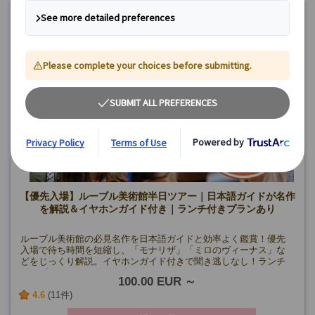
《8月》6日、8日、9日、11日、13日、15日、16日、18日、20
日、23日、25日
《9月》1日、3日、5日、8日、10日、12日、13日、15日、22日、
24日、26日
《10月》1日、3日、6日、8日、10日、13日、20日、22日、24
日、27日
《11月》5日、24日
【午後プラン】
水・金曜日(5/1・8、12/25、1/1を除く)
催行確定日
《8月》7日、12日、14日、19日、21日、26日、28日
《9月》2日、4日、9日、11日、16日、18日、23日、25日、30日
《10月》2日、9日、14日、23日、28日、30日
《11月》6日
【優先入場】ルーブル美術館半日ツアー｜日本語ガイドが名作
を解説＆イヤホンガイド付き｜ランチ付きプランあり
ルーブル美術館の必見名作を日本語ガイドと効率よく鑑賞！優先
入場で待ち時間を短縮し、「モナリザ」「ミロのヴィーナス」な
どをじっくり解説。イヤホンガイド付きで聞き逃しなし！ランチ
付きプランでフランスの味も楽しめます♪
100.00 EUR
4.6
(11件)