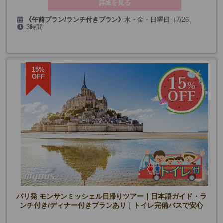
詳細を見る
《午前プラン/ランチ付きプラン》
水・金・日曜日（7/26、
3時間
9/20、12/25、1/1を除く）
【カフェランチ付きプラン】+ランチ時間
午前プラン、ランチ付きプラン
催行確定日
《8月》
7日、9日、12日、14日、19日、21日、23日、26日
《9月》
4日、6日、9日、11日、13日、16日、18日、23日、25
15%
日、27日、30日
OFF
《10月》
2日、4日、7日、9日、14日、16日、18日、21日、23
日、25日、28日、30日
《11月》
1日、11日、8日、15日、20日、22日、25日、27日、29
日
《12月》
2日、4日、23日、27日、30日
《午後プラン》
月・木・土・特定の日曜日(9/14・19 を除く)
2・3月の日曜日、12/27、1/3
午後プラン 催行確定日
《８月》
6日、8日、9日、10日、13日、15日、16日、17日、20
日、22日、24日、27日、29日、31日
《9月》
3日、5日、7日、10日、12日、13日、17日、21日、24
日、26日、28日
《10月》
1日、3日、5日、8日、10日、12日、19日、22日、24
パリ発 モンサンミッシェル日帰りツアー｜日本語ガイド・ラ
日、26日
ンチ付き/ディナー付きプランあり｜トイレ完備バスで安心
《11月》
2日、19日、9日、23日
《12月》
21日、24日、26日、28日、31日