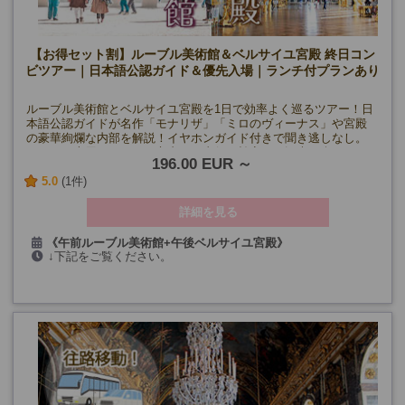
【お得セット割】ルーブル美術館＆ベルサイユ宮殿 終日コン
ビツアー｜日本語公認ガイド＆優先入場｜ランチ付プランあり
ルーブル美術館とベルサイユ宮殿を1日で効率よく巡るツアー！日
本語公認ガイドが名作「モナリザ」「ミロのヴィーナス」や宮殿
の豪華絢爛な内部を解説！イヤホンガイド付きで聞き逃しなし。
マイバス専用バスでパリ市内から直行、効率よく観光を楽しめま
196.00 EUR
す！
5.0
(1件)
詳細を見る
《午前ルーブル美術館+午後ベルサイユ宮殿》
↓下記をご覧ください。
水・金曜日(12/25、1/1を除く)
《午前ベルサイユ宮殿+午後ルーブル美術館》
木・土曜・特定の
日曜日、12/27
(12/25、1/1、9/17・19を除く)