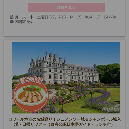
詳細を見る
月・火・木・土曜日(5/7、7/13・14・25、9/14・17・19 を除
3時間15分
く)
【カフェランチ付きプラン】+ランチ時間
(*ランチ付きプランは12/24・31も除く)
ロワール地方の名城巡り！シュノンソー城＆シャンボール城入
場・日帰りツアー（政府公認日本語ガイド・ランチ付）