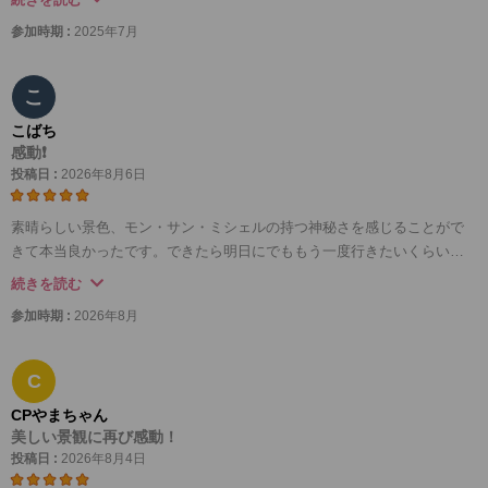
食事のオムレツもお魚料理も塩味が薄く、塩分コントロールされている
参加時期 :
2025年7月
方でも大丈夫なくらい薄味でしたが、お塩と胡椒が置いてあったので物
足りない方はプラスされると良いと思います。りんごのジュースとシー
ドルも美味しかったです。
こ
あとは何と言ってもモンサンミッシェル現地のガイドさんの案内と説明
こばち
がとても分かりやすく、まるで研究者のプレゼンをきいているかのよう
感動❗️
に滑らかな解説でした。
投稿日 :
2026年8月6日
Mybus のツアーに申し込んでとても良かったです。
素晴らしい景色、モン・サン・ミシェルの持つ神秘さを感じることがで
きて本当良かったです。できたら明日にでももう一度行きたいくらい。
是非ガイド付きをおすすめします。多くの歴史的、建築の説明をしてい
続きを読む
ただき勉強になりました。もし自分達だけでまわっていたら絶対見逃し
参加時期 :
2026年8月
て気づかないで終わっていたと思います。そして途中ではその美声を披
露していただく場面もありかなり感動しました。最高の思い出となりま
した。ありがとうございます♪
C
CPやまちゃん
美しい景観に再び感動！
投稿日 :
2026年8月4日