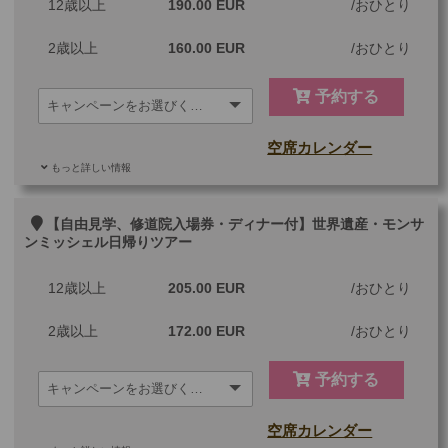
12歳以上
190.00 EUR
おひとり
ツアーコード
MBP9DD
2歳以上
160.00 EUR
おひとり
予約する
空席カレンダー
もっと詳しい情報
ご参加可能な年齢
2 歳以上
その他
【自由見学、修道院入場券・ディナー付】世界遺産・モンサ
ンミッシェル日帰りツアー
最少催行人数
1
12歳以上
205.00 EUR
おひとり
ツアーコード
MBP9EDR
2歳以上
172.00 EUR
おひとり
予約する
空席カレンダー