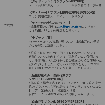
《ガイド・ランチ付きプラン(MBP9DD)》
プラン共通に加え、ランチ、日本語公認ガイド(島内)
《ディナー付きプラン(MBP9EDR/9ESR/9DDR)》
プラン共通に加え、ディナー、ドリンク
【ツアーのお申込みについて】
ご案内
※
全設定日
のご予約は
になります。
1名様からの催行
ご予約後、即ご予約確定
となります。
【全プラン共通】
※シートベルトの着用が難しい為、2歳未満のお子様
のご参加はご遠慮ください。
※往路・復路それぞれ1回トイレ休憩がございます。
移動時のバス車内トイレは、緊急時のみの使用とな
り、平常時はバス走行中の安全確保のためご使用いた
だいておりません。 なるべく往復路とも、バス乗車
前にお済ませいただくようお願いいたします。
【往復移動のみ・自由行動プラ
ン/MBP9ED/MBP9EDR】
※修道院入場券は含まれておりません。修道院入場券
込のプランをご希望の場合は「モンサンミッシェル1
日ツアー(自由見学、修道院入場券
付)/MBP9SD/MBP9SDR」にお申し込み下さい。
【自由見学プラン/MBP9SD/MBP9SDR】