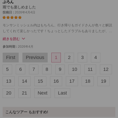
ぶろん
雨でも楽しめました
投稿日 :
2026年4月4日
モンサンミッシェル内はもちろん、行き帰りもガイドさんが色々と解説
してくれて楽しかったです！ちょっとしたドラブルもありましたが、し
っかりと先導してくれて安心でした。天気は良くなかったですが、雨で
続きを読む
も写真はきれいに撮れますし、歩きにくいとかもなかったです。ヨーロ
参加時期 :
2026年4月
ッパは歴史を知るとより一層楽しめると分かったので、また来ることが
あれば別のツアーも行ってみたいです！
First
Previous
1
2
3
4
5
6
7
8
9
10
11
12
13
14
15
16
17
18
19
20
21
Next
Last
こんなツアー もおすすめ!