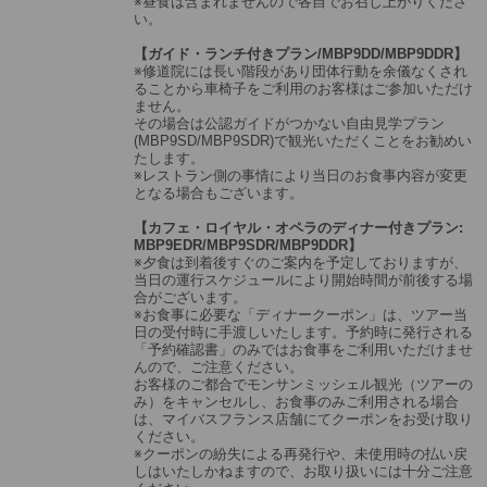
※昼食は含まれませんので各自でお召し上がりくださ
い。
【ガイド・ランチ付きプラン/MBP9DD/MBP9DDR】
※修道院には長い階段があり団体行動を余儀なくされ
ることから車椅子をご利用のお客様はご参加いただけ
ません。
その場合は公認ガイドがつかない自由見学プラン
(MBP9SD/MBP9SDR)で観光いただくことをお勧めい
たします。
※レストラン側の事情により当日のお食事内容が変更
となる場合もございます。
【カフェ・ロイヤル・オペラのディナー付きプラン:
MBP9EDR/MBP9SDR/MBP9DDR】
※夕食は到着後すぐのご案内を予定しておりますが、
当日の運行スケジュールにより開始時間が前後する場
合がございます。
※お食事に必要な「ディナークーポン」は、ツアー当
日の受付時に手渡しいたします。予約時に発行される
「予約確認書」のみではお食事をご利用いただけませ
んので、ご注意ください。
お客様のご都合でモンサンミッシェル観光（ツアーの
み）をキャンセルし、お食事のみご利用される場合
は、マイバスフランス店舗にてクーポンをお受け取り
ください。
※クーポンの紛失による再発行や、未使用時の払い戻
しはいたしかねますので、お取り扱いには十分ご注意