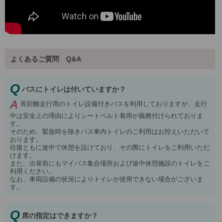
よくあるご質問 Q&A
Q
バスにトイレは付いていますか？
A
長距離走行用のトイレ設備付きバスを利用しておりますが、走行
中は安全上の理由によりシートベルト着用が義務付けられておりま
す。
そのため、緊急時を除きバス車内トイレのご利用はお控えいただいて
おります。
往復ともに途中で休憩を設けており、その際にトイレをご利用いただ
けます。
また、出発前にもマイバス集合場所および途中休憩施設のトイレをご
利用ください。
なお、車両設備の状況によりトイレが使用できない場合がございま
す。
Q
席の指定はできますか？