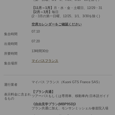
【11月～1月】
月・水・金・土曜日、12/29・31
【2月～3月】
毎日
(2・3月の第一日曜、12/25、1/1、3/30を除く)
空席カレンダーをご確認ください
07:10
集合時間
07:20
出発時間
13時間30分
所要時間
マイバスフランス
集合場所
マイバス フランス（Kuoni GTS France SAS）
運行業者
【プラン共通】
表示料金に含まれ
ツアーバスもしくは専用車、移動車内:日本語ガイド
るもの
《自由見学プラン(MBP9SD)》
プラン共通に加え、モンサンミッシェル修道院入場