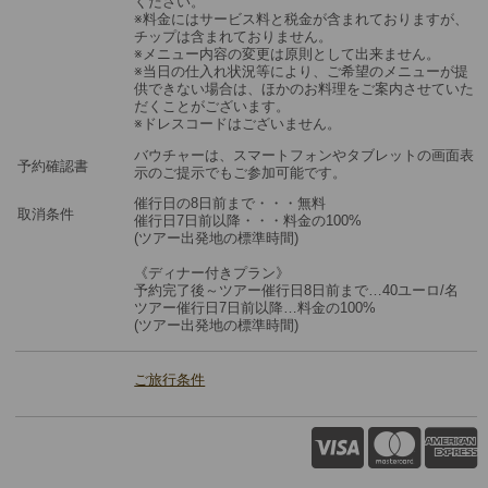
ください。
※料金にはサービス料と税金が含まれておりますが、
チップは含まれておりません。
※メニュー内容の変更は原則として出来ません。
※当日の仕入れ状況等により、ご希望のメニューが提
供できない場合は、ほかのお料理をご案内させていた
だくことがございます。
※ドレスコードはございません。
バウチャーは、スマートフォンやタブレットの画面表
予約確認書
示のご提示でもご参加可能です。
催行日の8日前まで・・・無料
取消条件
催行日7日前以降・・・料金の100%
(ツアー出発地の標準時間)
《ディナー付きプラン》
予約完了後～ツアー催行日8日前まで…40ユーロ/名
ツアー催行日7日前以降…料金の100%
(ツアー出発地の標準時間)
ご旅行条件