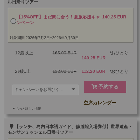
ル日帰りツアー
最少催行人数
1
【15%OFF】まだ間に合う！夏旅応援キャ
140.25 EUR
ツアーコード
MBP9ED
ンペーン
対象期間:2026年7月2日~2026年9月30日
12歳以上
165.00 EUR
おひとり
140.25 EUR
2歳以上
132.00 EUR
112.20 EUR
おひとり
予約する
空席カレンダー
もっと詳しい情報
ご参加可能な年齢
2 歳以上
その他
【ランチ、島内日本語ガイド、修道院入場券付】世界遺産・
モンサンミッシェル日帰りツアー
最少催行人数
1