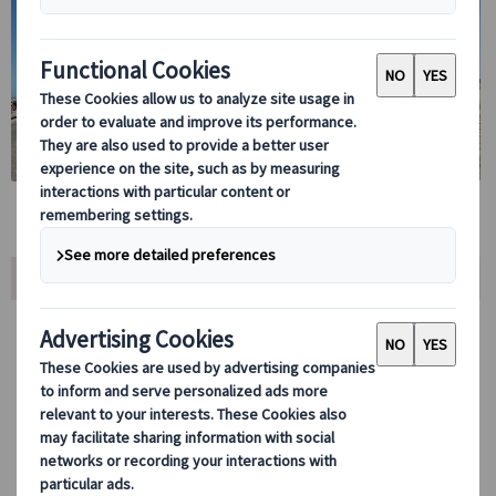
ツアー内容
モンサンミッシェル日帰りツアーでは、世界遺産モンサンミッシェル
を効率よく訪問いただけます。
修道院入場券付き(往復移動のみプランを除く)日帰り行程で、移動か
ら現地滞在までスムーズにご参加いただけるツアーです。
パリからモンサンミッシェルへ直行し、現地での滞在時間を確保した
行程となります。
日本語ガイド付きプランでは、フランス政府公認ガイドが移動中およ
び現地で解説を行います。見学後は自由時間もあり、散策や写真撮影