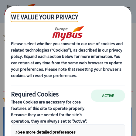
マイバス・ヨーロッパ
フランス (67)
パリ (67)
【15％OFF】夏旅応援キ
ャンペーン (4)
パリ発 モンサンミッシェル日帰りツアー｜日
本語ガイド・ランチ付き/ディナー付きプラン
あり｜トイレ完備バスで安心
(
)
4.7
101件
15%
OFF