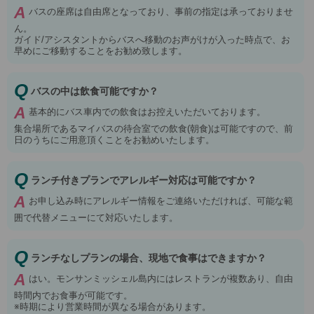
A
バスの座席は自由席となっており、事前の指定は承っておりませ
ん。
ガイド/アシスタントからバスへ移動のお声がけが入った時点で、お
早めにご移動することをお勧め致します。
Q
バスの中は飲食可能ですか？
A
基本的にバス車内での飲食はお控えいただいております。
集合場所であるマイバスの待合室での飲食(朝食)は可能ですので、前
日のうちにご用意頂くことをお勧めいたします。
Q
ランチ付きプランでアレルギー対応は可能ですか？
A
お申し込み時にアレルギー情報をご連絡いただければ、可能な範
囲で代替メニューにて対応いたします。
Q
ランチなしプランの場合、現地で食事はできますか？
A
はい。モンサンミッシェル島内にはレストランが複数あり、自由
時間内でお食事が可能です。
※時期により営業時間が異なる場合があります。