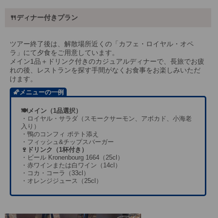
🍴ディナー付きプラン
ツアー終了後は、解散場所近くの「カフェ・ロイヤル・オペ
ラ」にて夕食をご用意しています。
メイン1品＋ドリンク付きのカジュアルディナーで、長旅でお疲
れの後、レストランを探す手間がなくお食事をお楽しみいただ
けます。
🌠メニューの一例
🍽️メイン（1品選択）
・ロイヤル・サラダ（スモークサーモン、アボカド、小海老
入り）
・鴨のコンフィ ポテト添え
・フィッシュ&チップスバーガー
🍷ドリンク（1杯付き）
・ビール Kronenbourg 1664（25cl）
・赤ワインまたは白ワイン（14cl）
・コカ・コーラ（33cl）
・オレンジジュース（25cl）