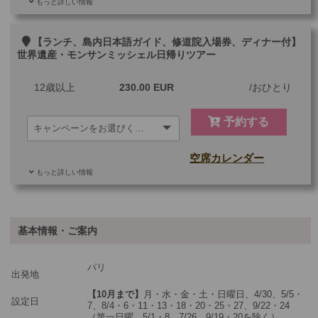
もっと詳しい情報
ご参加可能な年齢
2 歳以上
その他
【ランチ、島内日本語ガイド、修道院入場券、ディナー付】
世界遺産・モンサンミッシェル日帰りツアー
最少催行人数
1
12歳以上
230.00 EUR
おひとり
ツアーコード
MBP9SDR
予約する
空席カレンダー
もっと詳しい情報
ご参加可能な年齢
2 歳以上
その他
基本情報・ご案内
最少催行人数
1
パリ
ツアーコード
MBP9DDR
出発地
【10月まで】
月・水・金・土・日曜日、4/30、5/5・
設定日
7、8/4・6・11・13・18・20・25・27、9/22・24
（第一日曜、5/1・8、7/26、9/19・20を除く）