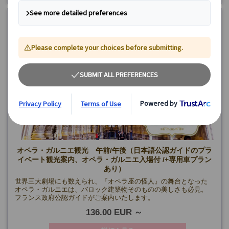
オペラ・ガルニエ観光 午前/午後（日本語公認ガイドのプラ
イベート観光案内、オペラ・ガルニエ入場付 /+専用車プラン
あり）
世界三大劇場にも数えられ、『オペラ座の怪人』の舞台となった
オペラ・ガルニエは、バロック建築物そのものの美しさも必見。
フランス政府公認ガイドがご案内いたします。
136.00 EUR