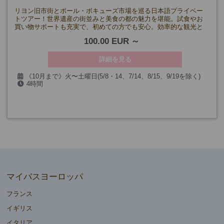
リヨン旧市街とポール・ボキューズ市場を巡る日本語プライベー
トツアー！世界遺産の街並みと美食の都の魅力を堪能。試食やお
買い物サポートも充実で、初めての方でも安心。効率的な観光と
リヨンならではの味を楽しもう！
100.00 EUR
詳細を見る
《10月まで》火〜土曜日(5/8・14、7/14、8/15、9/19を除く)
4時間
《11月～》火～日曜日(11/1・11、12/12~1/3を除く)
マイバスヨーロッパ
フランス
イギリス
イタリア