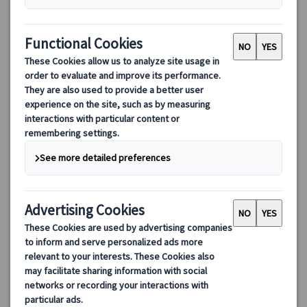
パリ・フラゴナール香水博物館＆ミニ香水作り体験ツアー｜オ
ペラ座近くで楽しむ香水ワークショップ（英語ガイド付き・日
本語オーディオガイド対応）
パリ・オペラ座近くのフラゴナール香水博物館で楽しむミニ香水
作り体験ツアー。約1時間で博物館見学と香水ワークショップを体
験し、オリジナル香水（12ml）をお持ち帰り可能。日本語オーデ
ィオガイド対応で安心。
31.00 EUR
26.35 EUR
5.0
(1件)
詳細を見る
月～土曜日(12/25、1/1を除く)
1時間