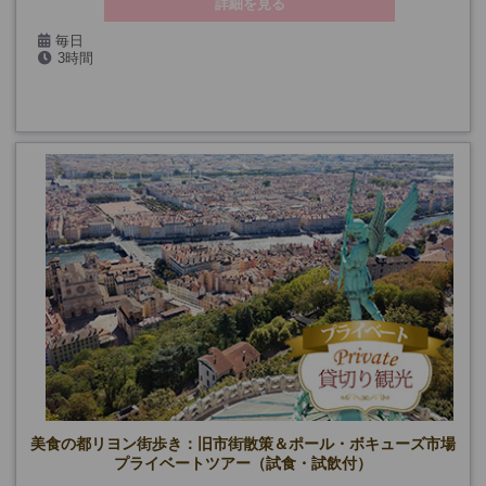
詳細を見る
毎日
3時間
(5/1・8、7/14・26、9/14・19・20、12/24・25・31、1/1、貸切り
日、公演日を除く)
(*10月までは第一日曜日も除く)
美食の都リヨン街歩き：旧市街散策＆ポール・ボキューズ市場
プライベートツアー（試食・試飲付）