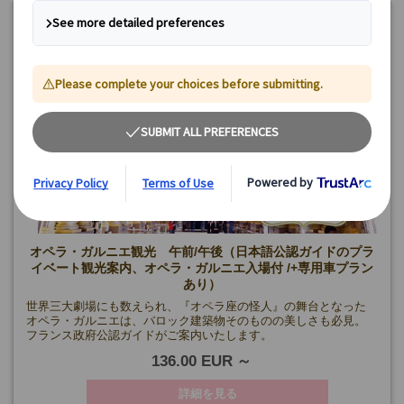
オペラ・ガルニエ観光 午前/午後（日本語公認ガイドのプラ
イベート観光案内、オペラ・ガルニエ入場付 /+専用車プラン
あり）
世界三大劇場にも数えられ、『オペラ座の怪人』の舞台となった
オペラ・ガルニエは、バロック建築物そのものの美しさも必見。
フランス政府公認ガイドがご案内いたします。
136.00 EUR
詳細を見る