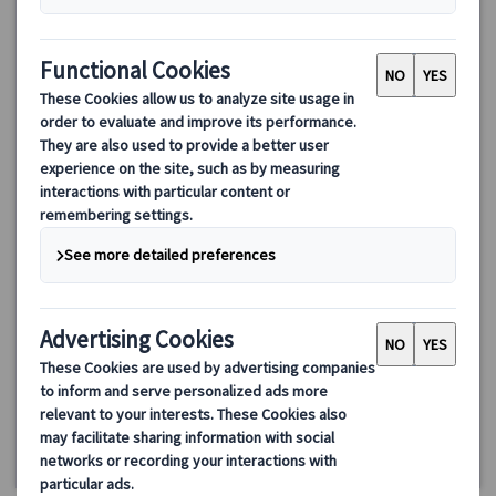
パリ・フラゴナール香水博物館＆ミニ香水作り体験ツアー｜オ
ペラ座近くで楽しむ香水ワークショップ（英語ガイド付き・日
本語オーディオガイド対応）
パリ・オペラ座近くのフラゴナール香水博物館で楽しむミニ香水
作り体験ツアー。約1時間で博物館見学と香水ワークショップを体
験し、オリジナル香水（12ml）をお持ち帰り可能。日本語オーデ
ィオガイド対応で安心。
31.00 EUR
26.35 EUR
5.0
(1件)
詳細を見る
月～土曜日(12/25、1/1を除く)
1時間