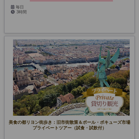
毎日
3時間
(5/1・8、7/14・26、9/14・19・20、12/24・25・31、1/1、貸切り
日、公演日を除く)
(*10月までは第一日曜日も除く)
美食の都リヨン街歩き：旧市街散策＆ポール・ボキューズ市場
プライベートツアー（試食・試飲付）