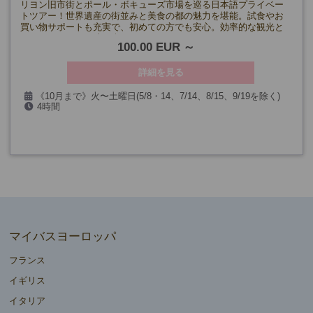
リヨン旧市街とポール・ボキューズ市場を巡る日本語プライベー
トツアー！世界遺産の街並みと美食の都の魅力を堪能。試食やお
買い物サポートも充実で、初めての方でも安心。効率的な観光と
リヨンならではの味を楽しもう！
100.00 EUR
詳細を見る
《10月まで》火〜土曜日(5/8・14、7/14、8/15、9/19を除く)
4時間
《11月～》火～日曜日(11/1・11、12/12~1/3を除く)
マイバスヨーロッパ
フランス
イギリス
イタリア