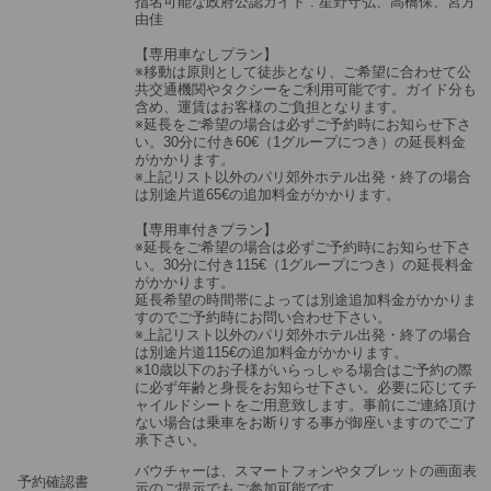
指名可能な政府公認ガイド : 星野守弘、高橋保、宮方
由佳
【専用車なしプラン】
※移動は原則として徒歩となり、ご希望に合わせて公
共交通機関やタクシーをご利用可能です。ガイド分も
含め、運賃はお客様のご負担となります。
※延長をご希望の場合は必ずご予約時にお知らせ下さ
い。30分に付き60€（1グループにつき）の延長料金
がかかります。
※上記リスト以外のパリ郊外ホテル出発・終了の場合
は別途片道65€の追加料金がかかります。
【専用車付きプラン】
※延長をご希望の場合は必ずご予約時にお知らせ下さ
い。30分に付き115€（1グループにつき）の延長料金
がかかります。
延長希望の時間帯によっては別途追加料金がかかりま
すのでご予約時にお問い合わせ下さい。
※上記リスト以外のパリ郊外ホテル出発・終了の場合
は別途片道115€の追加料金がかかります。
※10歳以下のお子様がいらっしゃる場合はご予約の際
に必ず年齢と身長をお知らせ下さい。必要に応じてチ
ャイルドシートをご用意致します。事前にご連絡頂け
ない場合は乗車をお断りする事が御座いますのでご了
承下さい。
バウチャーは、スマートフォンやタブレットの画面表
予約確認書
示のご提示でもご参加可能です。