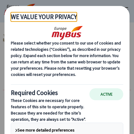
マイバス・ヨーロッパ
フランス (67)
パリ (67)
グルメ・カルチャー・体
験 (3)
オペラ・ガルニエに潜入！ (1)
オペラ・ガルニエ観光 午前/午後（日本語公
認ガイドのプライベート観光案内、オペラ・
ガルニエ入場付 /+専用車プランあり）