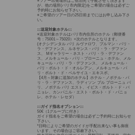
※ツアー出発場所はご宿泊先で手配させて頂きます
が、他の場所(パリ市内限定)をご希望の場合は必ずご
予約時にお知らせ下さい。
※ご希望のツアー日の25日前までにはお申し込み下さ
い。
:::送迎対象ホテル:::
※送迎対象ホテルはパリ市内住所のホテル（郵便番
号：75001～75020）+次のホテルとなります。
(オクシデンタル パリ ルヴァロワ、プルマン・パリ・
ラ・デファンス、ルネサンス・パリ・ラ・デファン
ス、 Mギャラリー・ネスト・パリ・ラ・デファン
ス、メルキュール・パリ・ブローニュ・ホテル、メル
キュール・パリ・ラ・デファンス、 メルキュール・
パリ・ポルト・ド・オルレアン、メルキュール・パ
リ・ポルト・ド・ベルサイユ・エキスポ、
【4月～対象に追加のホテル】ホテル・ノボテル・パ
リ・ラ・デファンス、ラディソン ブル ブローニュ パ
リ、ノボテル パリ エスト、イビス・ポルト・ド・バ
ニョレ、カンパニル・エスト・ポルト・ド・バニョ
レ、ホテル・レセダ）
:::ガイド指名オプション:::
50€（1グループに付き）
ガイド指名をご希望の場合は必ずご予約時にお知らせ
下さい。
*日時によりご希望のガイドが手配出来ない事も御座
います、その場合はご容赦下さい。