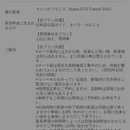
マイバスフランス（Kuoni GTS France SAS）
運行業者
【全プラン共通】
表示料金に含まれ
日本語公認ガイド、オペラ・ガルニエ
るもの
【専用車付きプラン】
上記に加え、専用車
【全プラン共通】
ご案内
※オペラ座内には大きな物、長傘など長い物、飲食物
は持ち込めません。また自撮り棒は禁止されていま
す。
※オペラ座は現在大規模修繕工事中のため、外観が覆
われておりますのでご了承ください。（2025年10月
現在の情報）
※リハーサルを行っている場合、劇場内の天井画をご
覧頂けない場合があります。
※時間指定券をご予約しますが、混雑時は現地でお待
ち頂く場合もあります。
※車椅子をご利用のお客様はご予約時にお申出下さ
い。
※出発時間の変更や終了時間の延長は可能な限り承り
ますので事前にお問い合わせください。お受け出来な
い場合も御座いますのでご了承下さい。
延長希望の時間帯によっては別途追加料金がかかりま
すのでご予約時にお問い合わせ下さい。