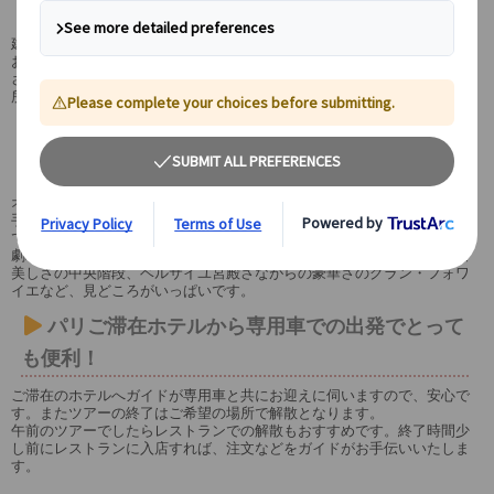
語ガイドを4時間(4月～:3時間)チャーター！
建築や美術史に詳しいフランス政府公認日本語ガイドがご案内します。
お客様の疑問にも丁寧にお答えしますので、何でもお気軽にお尋ねくだ
さい。
所要時間内でしたらオペラ座界隈の散策も可能です。
舞台以上の見ごたえ？！知れば知るほど奥の深
いオペラ・ガルニエの建築を知りつくす！
オペラ・ガルニエは1875年に完成。当時まだ誰も知ることのなかった若
手建築家のシャルル・ガルニエのデザインがコンクールで採択されたの
でした。
劇場ホールはもちろんのこと、劇場に向かう前からうっとりするような
美しさの中央階段、ベルサイユ宮殿さながらの豪華さのグラン・フォワ
イエなど、見どころがいっぱいです。
パリご滞在ホテルから専用車での出発でとって
も便利！
ご滞在のホテルへガイドが専用車と共にお迎えに伺いますので、安心で
す。またツアーの終了はご希望の場所で解散となります。
午前のツアーでしたらレストランでの解散もおすすめです。終了時間少
し前にレストランに入店すれば、注文などをガイドがお手伝いいたしま
す。