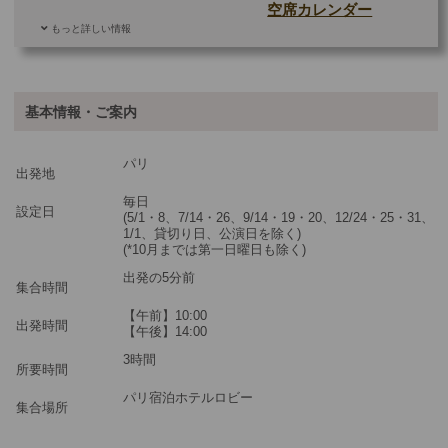
空席カレンダー
もっと詳しい情報
ご参加可能な年齢
0 歳以上
その他
基本情報・ご案内
最少催行人数
1
パリ
ツアーコード
MGP1GPC
出発地
毎日
設定日
(5/1・8、7/14・26、9/14・19・20、12/24・25・31、
1/1、貸切り日、公演日を除く)
(*10月までは第一日曜日も除く)
出発の5分前
集合時間
【午前】10:00
出発時間
【午後】14:00
3時間
所要時間
パリ宿泊ホテルロビー
集合場所