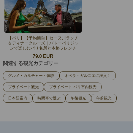
【パリ】【予約簡単】セーヌ川ランチ
＆ディナークルーズ｜バトーパリジャ
ンで楽しむパリ名所と本格フレンチ
79.0 EUR
関連する観光カテゴリー
グルメ・カルチャー・体験
オペラ・ガルニエに潜入！
プライベート観光
プライベート パリ市内観光
日本語案内
時間帯で選ぶ
午後観光
午前観光