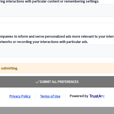
美食の都リヨン街歩き：旧市街散策＆ポール・ボキ
ューズ市場プライベートツアー（試食・試飲付）
リヨン旧市街とポール・ボキューズ市場を巡る日本語プラ
イベートツアー！世界遺産の街並みと美食の都の魅力を堪
能。試食やお買い物サポートも充実で、初めての方でも安
心。効率的な観光とリヨンならではの味を楽しもう！
100.00 EUR
詳細を見る
《10月まで》火〜土曜日(5/8・14、7/14、8/15、9/19
4時間
を除く)
《11月～》火～日曜日(11/1・11、12/12~1/3を除く)