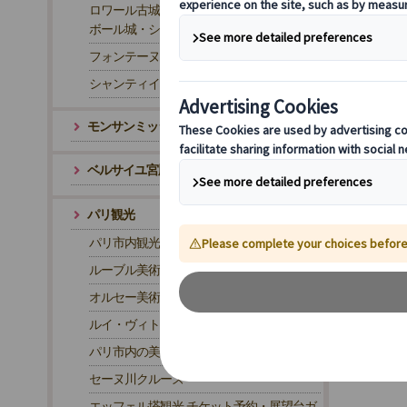
ロワール古城巡りツアー｜世界遺産シャン
ボール城・シュノンソー城
フォンテーヌブロー
シャンティイ城
モンサンミッシェル・片道トランスファー
ベルサイユ宮殿・往路トランスファー
パリ観光
パリ市内観光
ルーブル美術館観光
オルセー美術館観光
ルイ・ヴィトン財団美術館観光
パリ市内の美術館
セーヌ川クルーズ
エッフェル塔観光 チケット予約・展望台ガ