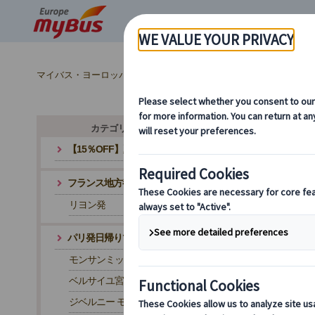
マイバス・ヨーロッパ
フランス (67)
パリ (67)
グルメ・
カテゴリ・テーマから探す
【15％OFF】夏旅応援キャンペーン
フランス地方都市発ツアー
パ
リヨン発
パリ発日帰りツアー
モンサンミッシェル
ベルサイユ宮殿
ジベルニー モネの家と庭園