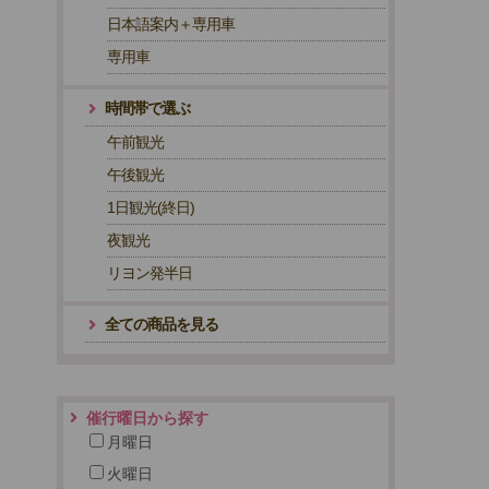
日本語案内＋専用車
専用車
時間帯で選ぶ
午前観光
午後観光
1日観光(終日)
夜観光
リヨン発半日
全ての商品を見る
催行曜日から探す
月曜日
火曜日