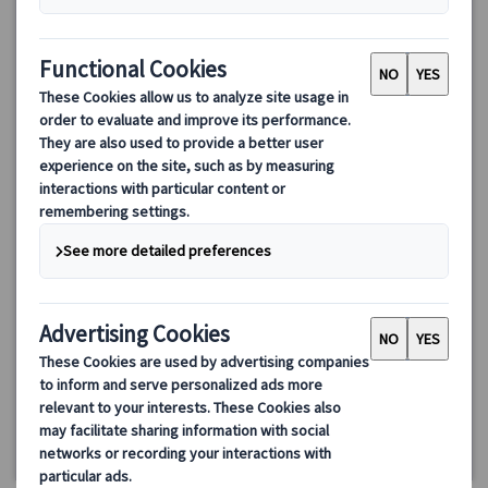
【優先入場】ルーブル美術館半日ツアー｜日本語ガイドが名作
を解説＆イヤホンガイド付き｜ランチ付きプランあり
ルーブル美術館の必見名作を日本語ガイドと効率よく鑑賞！優先
入場で待ち時間を短縮し、「モナリザ」「ミロのヴィーナス」な
どをじっくり解説。イヤホンガイド付きで聞き逃しなし！ランチ
付きプランでフランスの味も楽しめます♪
100.00 EUR
4.6
(11件)
詳細を見る
《午前プラン/ランチ付きプラン》
水・金・日曜日（7/26、
3時間
9/20、12/25、1/1を除く）
【カフェランチ付きプラン】+ランチ時間
午前プラン、ランチ付きプラン
催行確定日