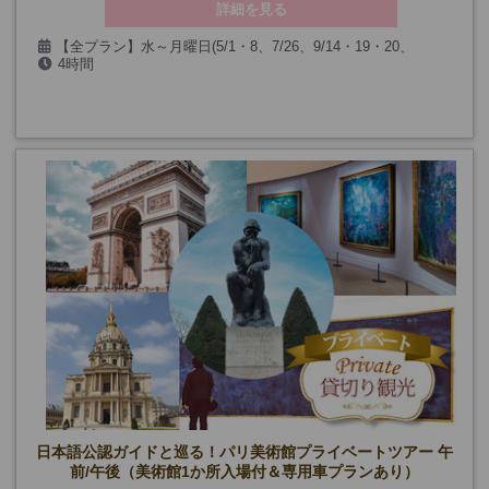
詳細を見る
【全プラン】水～月曜日(5/1・8、7/26、9/14・19・20、
4時間
12/24・25・31、1/1、第一日曜日を除く)
日本語公認ガイドと巡る！パリ美術館プライベートツアー 午
前/午後（美術館1か所入場付＆専用車プランあり）