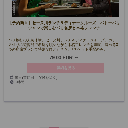
【予約簡単】セーヌ川ランチ＆ディナークルーズ｜バトーパリ
ジャンで楽しむパリ名所と本格フレンチ
パリ旅行の人気体験、セーヌ川ランチ＆ディナークルーズ。ガラ
ス張りの遊覧船で名所を眺めながら本格フレンチを満喫。選べる3
つの座席プランで特別なひとときを。※チケット手配のみ。
79.00 EUR
詳細を見る
毎日(貸切日、7/14を除く)
2時間