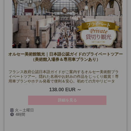
オルセー美術館観光｜日本語公認ガイドのプライベートツアー
（美術館入場券＆専用車プランあり）
フランス政府公認日本語ガイドがご案内するオルセー美術館プラ
イベートツアー。隠れた名画やお好みの作品をじっくり鑑賞！専
用車プランやホテル発着で便利＆安心。初めての方やリピータ
ー、ご年配の方にもおすすめ！
138.00 EUR
詳細を見る
火～土曜日
4時間
(5/1・8・14、7/14、8/15、9/19、11/11、12/24・25・31、1/1を
除く)