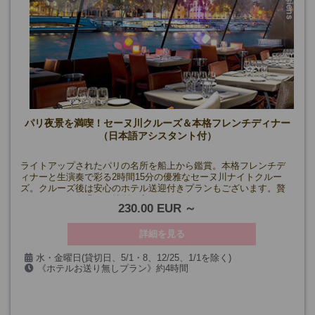
パリ夜景を満喫！セーヌ川クルーズ＆本格フレンチディナー
（日本語アシスタント付）
ライトアップされたパリの名所を船上から鑑賞。本格フレンチデ
ィナーと生演奏で彩る2時間15分の優雅なセーヌ川ナイトクルー
ズ。クルーズ後は安心のホテル送迎付きプランもございます。贅
沢なひとときを過ごす特別な夜に！
230.00 EUR
詳細を見る
水・金曜日(貸切日、5/1・8、12/25、1/1を除く)
《ホテルお送り無しプラン》約4時間
《ホテルお送り付きプラン》約4時間+パリホテルお送り
催行確定日
8月12日