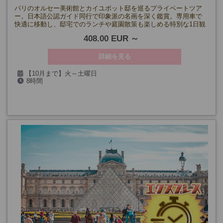
パリのオルセー美術館とカイユボット邸を巡るプライベートツア
ー。日本語公認ガイド同行で印象派の名画を深く鑑賞。専用車で
快適に移動し、邸宅でのランチや庭園散策も楽しめる特別な1日観
光です。
408.00 EUR
詳細を見る
【10月まで】火～土曜日
8時間
【11月～】土曜日
(5/1・8・14、7/14、8/15、9/17・19)