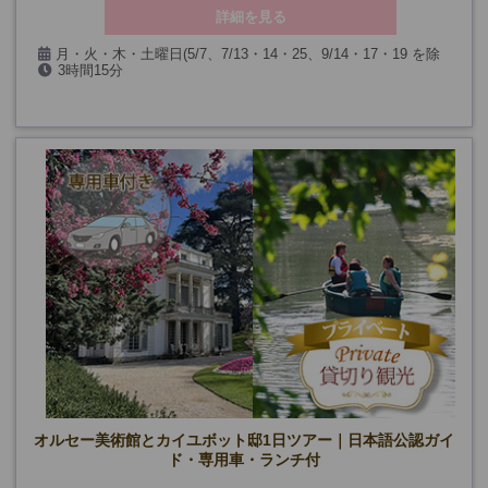
詳細を見る
月・火・木・土曜日(5/7、7/13・14・25、9/14・17・19 を除
3時間15分
く)
【カフェランチ付きプラン】+ランチ時間
(*ランチ付きプランは12/24・31も除く)
オルセー美術館とカイユボット邸1日ツアー｜日本語公認ガイ
ド・専用車・ランチ付