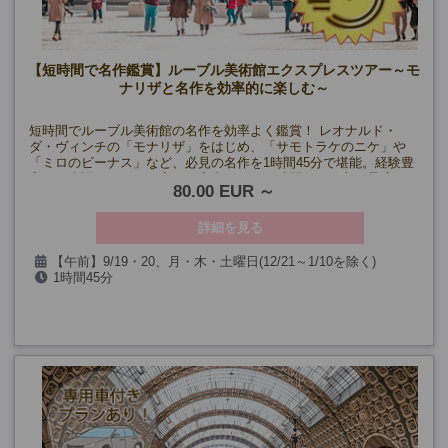
【短時間で名作鑑賞】ルーブル美術館エクスプレスツアー～モ
ナリザと名作を効率的に楽しむ～
短時間でルーブル美術館の名作を効率よく鑑賞！ レオナルド・
ダ・ヴィンチの「モナリザ」をはじめ、「サモトラケのニケ」や
「ミロのビーナス」など、必見の名作を1時間45分で堪能。経験豊
富な日本語ガイドが丁寧にご案内します。時間がない方に最適の
80.00 EUR
エクスプレスツアー！
詳細を見る
【午前】9/19・20、月・木・土曜日(12/21～1/10を除く)
1時間45分
【午後】9/18・19・20、水・金・日曜日(12/21～1/10、2-3月の日
曜日を除く)
催行確定日
《午前》
9月19日、20日
10月3日、5日、10日、29日、11月21日
《午後》
9月18日、19日、20日
10月23日