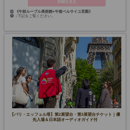
詳細を見る
《午前ルーブル美術館+午後ベルサイユ宮殿》
↓下記をご覧ください。
水・金曜日(12/25、1/1を除く)
《午前ベルサイユ宮殿+午後ルーブル美術館》
木・土曜・特定の
日曜日、12/27
(12/25、1/1、9/17・19を除く)
【パリ・エッフェル塔】第2展望台・第3展望台チケット｜優
先入場＆日本語オーディオガイド付