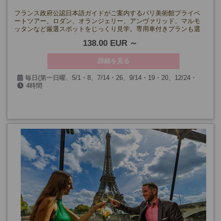
フランス政府公認日本語ガイドがご案内するパリ美術館プライベ
ートツアー。ロダン、オランジェリー、アンヴァリッド、マルモ
ッタンなど厳選スポットをじっくり見学。専用車付きプランも選
べて、自由自在な観光が可能です！
138.00 EUR
詳細を見る
毎日(第一日曜、5/1・8、7/14・26、9/14・19・20、12/24・
4時間
25・31、1/1を除く)
下記の美術館は上記に加え、
【ロダン/マルモッタン美術館】月曜も除く
【オランジュリー美術館】火曜も除く
【凱旋門】特別行事閉館日、11/10・11も除く