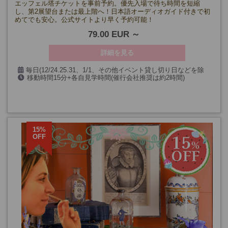
エッフェル塔チケットを事前予約。優先入場で待ち時間を短縮
し、第2展望台または最上階へ！日本語オーディオガイド付きで初
めてでも安心。公式サイトより早く予約可能！
79.00 EUR
詳細を見る
毎日(12/24.25.31、1/1、その他イベント貸し切り日などを除
移動時間15分+各自見学時間(催行会社推奨は約2時間)
く)
15%
OFF