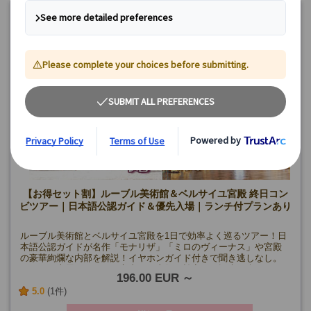
《8月》
7日、9日、12日、14日、19日、21日、23日、26日
《9月》
4日、6日、9日、11日、13日、16日、18日、23日、25
日、27日、30日
《10月》
2日、4日、7日、9日、14日、16日、18日、21日、23
日、25日、28日、30日
《11月》
1日、11日、8日、15日、20日、22日、25日、27日、29
日
《12月》
2日、4日、23日、27日、30日
《午後プラン》
月・木・土・特定の日曜日(9/14・19 を除く)
2・3月の日曜日、12/27、1/3
午後プラン 催行確定日
《８月》
6日、8日、9日、10日、13日、15日、16日、17日、20
日、22日、24日、27日、29日、31日
《9月》
3日、5日、7日、10日、12日、13日、17日、21日、24
日、26日、28日
《10月》
1日、3日、5日、8日、10日、12日、19日、22日、24
【お得セット割】ルーブル美術館＆ベルサイユ宮殿 終日コン
日、26日
ビツアー｜日本語公認ガイド＆優先入場｜ランチ付プランあり
《11月》
2日、19日、9日、23日
《12月》
21日、24日、26日、28日、31日
ルーブル美術館とベルサイユ宮殿を1日で効率よく巡るツアー！日
本語公認ガイドが名作「モナリザ」「ミロのヴィーナス」や宮殿
の豪華絢爛な内部を解説！イヤホンガイド付きで聞き逃しなし。
マイバス専用バスでパリ市内から直行、効率よく観光を楽しめま
196.00 EUR
す！
5.0
(1件)