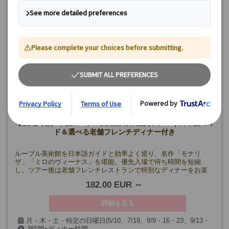
【優先入場】午後ルーブル美術館名作鑑賞ツアー｜日本語ガイ
ド＆選べる老舗フレンチディナー付き
ルーブル美術館を日本語ガイドと効率よく巡り、名作「モナリ
ザ」「ミロのヴィーナス」を堪能。優先入場で待ち時間を短縮
し、ツアー後は老舗フレンチレストランで特別なディナーをお楽
しみいただけます。パリの美術と美食を満喫する贅沢なプラン！
182.00 EUR
詳細を見る
月・木・土・特定の日曜日(5/10、7/19、8/9・16・23、9/13・
3時間+ディナー時間
27、2-3月限定)