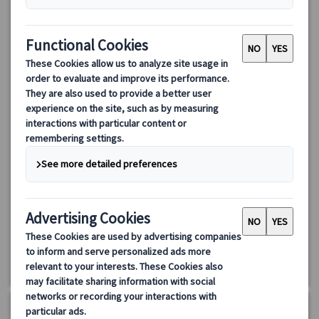
【優先入場】午後ベルサイユ宮殿ツアー｜日本語ガイド＆選べ
る老舗フレンチディナー付き
ベルサイユ宮殿を優先入場でスムーズに観光！日本語ガイドの詳
しい解説とイヤホンガイドで、王室礼拝堂や鏡の間など必見スポ
ットを効率よく見学。ツアー後は老舗フレンチレストランで特別
なディナーをお楽しみください！
188.00 EUR
詳細を見る
水・金曜日(レストラン貸切日、5/1・8、12/25、1/1を除く)
4時間+ディナー時間