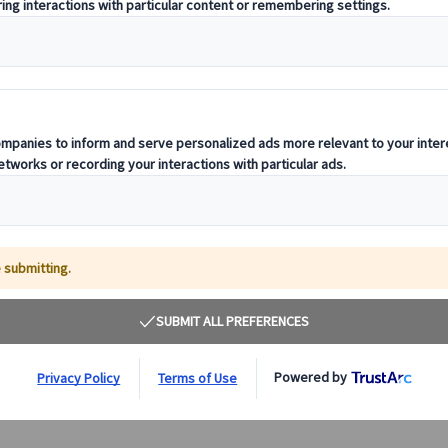
パリ⇔モンサンミッシェル 片道移動 快適に直行！
パリからモンサンミッシェルへの片道送迎。快適に移動
し、往路は途中オンフルールにも立ち寄り！モンサンミッ
シェルで宿泊を予定されているお客様や、お時間を自由に
過ごされたお客様に便利なプランです。
120.00 EUR
詳細を見る
【10月まで】
月・水・金・土・日曜日、4/30、5/5・
4時間40分(両プランとも)
7、8/4・6・11・13・18・20・25・27、9/22・24
(第一日曜、5/1・8、7/26、9/19・20を除く)
【11月～1月】
月・水・金・土曜日、12/29・31
【2月～3月】
毎日
(2・3月の第一日曜、12/25、1/1、3/30を除く)