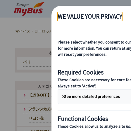
マイバス・ヨーロッパ
フランス (67)
モンサンミッシェル・片
都市から探す
パリ
カテゴリ・テーマから探す
【15％OFF】夏旅応援キャンペーン
フランス地方都市発ツアー
リヨン発