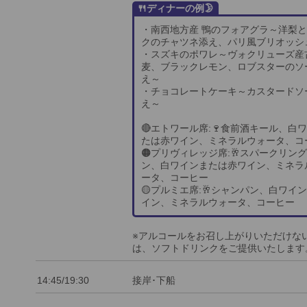
🍴ディナーの例🌛
・南西地方産 鴨のフォアグラ～洋梨
クのチャツネ添え、パリ風ブリオッシ
・スズキのポワレ～ヴォクリューズ産
麦、ブラックレモン、ロブスターのソ
え～
・チョコレートケーキ～カスタードソ
え～
🔴エトワール席:🍷食前酒キール、白
たは赤ワイン、ミネラルウォータ、コ
🟠プリヴィレッジ席:🥂スパークリン
ン、白ワインまたは赤ワイン、ミネラ
ータ、コーヒー
🟡プルミエ席:🥂シャンパン、白ワイ
イン、ミネラルウォータ、コーヒー
※アルコールをお召し上がりいただけな
は、ソフトドリンクをご提供いたします
14:45/19:30
接岸･下船