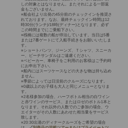
しの対象とはなりません。またそれによる一部返
金もございません。
※船会社より出発の45分前のチェックインを推奨さ
れております。なお、最終チェックイン時間は12
時30分(ランチ)/18時(ディナー)となります、必ず
この時間までにご乗船下さい。
※桟橋には複数の船が停泊しています。当日は5番
または7番ゲートにて入船手続きをお願いいたしま
す。
※ショートパンツ、ジーンズ、Ｔシャツ、スニーカ
ー、ビーチサンダルはご遠慮ください。
※ベビーカー、車椅子をご利用のお客様はご予約時
にお申出下さい。
※船内にはスーツケースなどの大きな物は持ち込め
ません。
※季節によっては日没前のクルーズになります。
※0歳以上のお子様も大人と同じメニューとなりま
す。
※2名様参加の場合、ハーフボトル相当の白ワイン
と赤ワインのサービス、またはロゼのボトル1本と
なります。それ以外の人数でのご参加の場合、ウ
エイターがその人数にあわせた相当量をサービス
致します。
※20:30出港のディナークルーズをご希望の場合
は、🔗
別商品の混載ツアーまたはプライベートツ