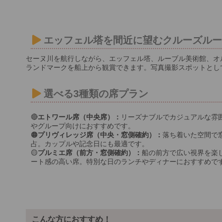
エッフェル塔を間近に望むクルーズル
セーヌ川を航行しながら、エッフェル塔、ルーブル美術館、オ
ランドマークを船上から観賞できます。写真撮影スポットとし
選べる3種類の席プラン
🔴
エトワール席（中央席）：
リーズナブルでカジュアルな雰
やグループ向けにおすすめです。
🟠
プリヴィレッジ席（中央・窓側確約）：
落ち着いた空間で
占。カップルや記念日にも最適です。
🟡
プルミエ席（前方・窓側確約）：
船の前方で広い視界を楽
ート感の高い席。特別な日のランチやディナーにおすすめで
こんな方におすすめ！