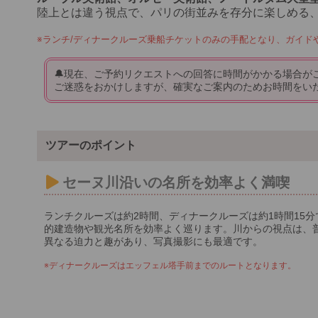
陸上とは違う視点で、パリの街並みを存分に楽しめる
※ランチ/ディナークルーズ乗船チケットのみの手配となり、ガイド
🔔現在、ご予約リクエストへの回答に時間がかかる場合が
ご迷惑をおかけしますが、確実なご案内のためお時間をい
ツアーのポイント
セーヌ川沿いの名所を効率よく満喫
ランチクルーズは約2時間、ディナークルーズは約1時間15
的建造物や観光名所を効率よく巡ります。川からの視点は、
異なる迫力と趣があり、写真撮影にも最適です。
※ディナークルーズはエッフェル塔手前までのルートとなります。