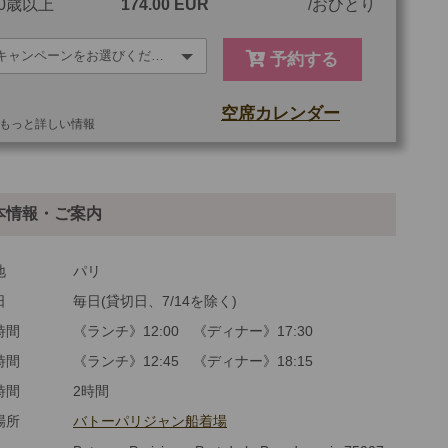
0歳以上
174.00 EUR
おひとり
予約する
空席カレンダー
もっと詳しい情報
他
ご参加可能な年齢
0 歳以上
本情報・ご案内
最少催行人数
1
ツアーコード
MTP10C
地
パリ
日
毎日(貸切日、7/14を除く)
時間
《ランチ》12:00 《ディナー》17:30
時間
《ランチ》12:45 《ディナー》18:15
時間
2時間
場所
バトーパリジャン船着場