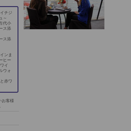
とイチジ
ュ～
古代小
ース添
ース添
ワインま
ーヒー
グワイ
ルウォ
ンと赤ワ
いお客様
。