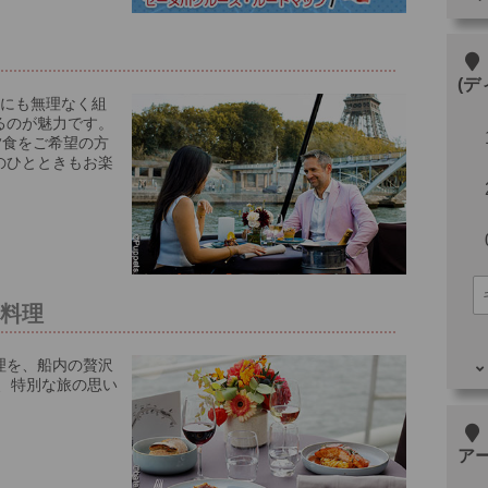
その
(
ルにも無理なく組
るのが魅力です。
夕食をご希望の方
のひとときもお楽
ス料理
理を、船内の贅沢
、特別な旅の思い
その
ア