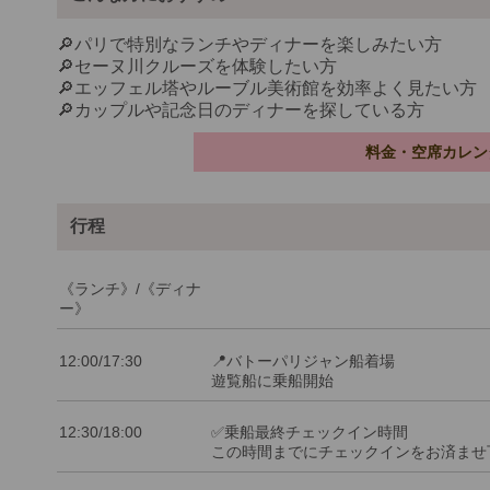
🔎パリで特別なランチやディナーを楽しみたい方
🔎セーヌ川クルーズを体験したい方
🔎エッフェル塔やルーブル美術館を効率よく見たい方
🔎カップルや記念日のディナーを探している方
料金・空席カレン
行程
《ランチ》/《ディナ
ー》
12:00/17:30
📍バトーパリジャン船着場
遊覧船に乗船開始
12:30/18:00
✅乗船最終チェックイン時間
この時間までにチェックインをお済ませ