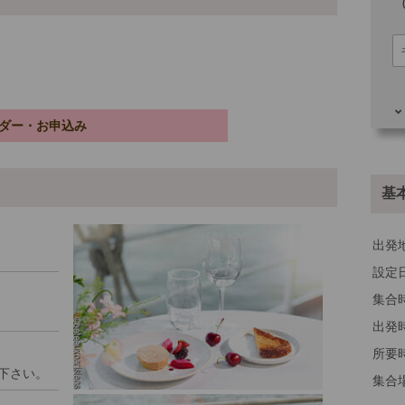
ダー・お申込み
その
基
出発
設定
集合
出発
所要
下さい。
集合