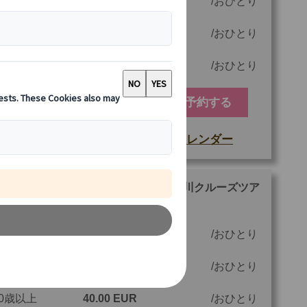
12歳以上
79.00 EUR
おひとり
2歳以上
40.00 EUR
おひとり
0歳以上
40.00 EUR
おひとり
予約する
空席カレンダー
もっと詳しい情報
他
ご参加可能な年齢
0 歳以上
【ランチ・プリヴィレッジ席】セーヌ川クルーズツア
（ランチ、ドリンク付）
最少催行人数
1
12歳以上
99.00 EUR
おひとり
ツアーコード
MTP10EL
2歳以上
40.00 EUR
おひとり
0歳以上
40.00 EUR
おひとり