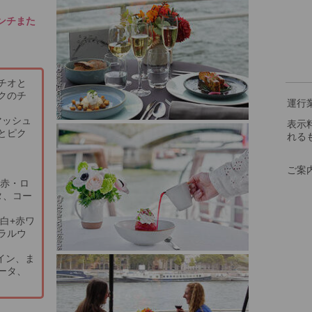
ンチまた
チオと
クのチ
運行
マッシュ
表示
とピク
れる
ご案
・赤・ロ
タ、コー
、白+赤ワ
ラルウ
ワイン、ま
ータ、