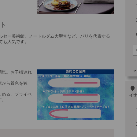
ート
ルセー美術館、ノートルダム大聖堂など、パリを代表する
ても人気です。
囲気。お子様連れ
窓から景色を独
その
しめる、プライベ
ィ
す。