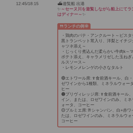
12:45/18:15
⛴遊覧船 出港
✨
～セーヌ川を遊覧しながら船上にてラ
はディナー～
✨
🍴ランチの例🌞
・鶏肉のパテ・アンクルート～ピスタ
黒トランペット茸入り、洋梨とイチジ
ャツネ添え～
・じっくり煮込んだ柔らかい牛肉k～
ポテト添え、キャラメリゼした玉ねぎ
ルスソース～
・レモンメレンゲの小さなタルト
🔴エトワール席:🍷食前酒キール、白
ゼワインから1種類、ミネラルウォー
ヒー
🟠プリヴィレッジ席:🍷食前酒キール
イン、または、ロゼワインのみ、ミネ
ォータ、コーヒー
🟡プルミエ席:🥂シャンパン、白+赤
たは、ロゼワインのみ、ミネラルウォ
コーヒー