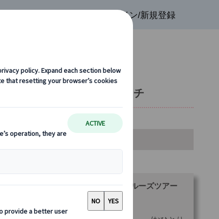
検索
お気に入り
ログイン/新規登録
楽しむパリ名所と本格フレンチ
金・空席カレンダー・お申込み
ランをお選びください。
【ランチ・エトワール席】セーヌ川クルーズツアー
ランチ、ドリンク付）