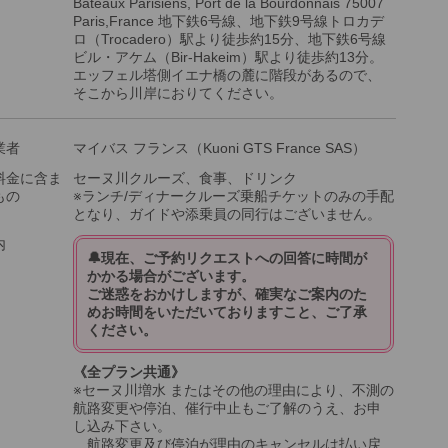
Bateaux Parisiens, Port de la Bourdonnais 75007
Paris,France 地下鉄6号線、地下鉄9号線トロカデ
ロ（Trocadero）駅より徒歩約15分、地下鉄6号線
ビル・アケム（Bir-Hakeim）駅より徒歩約13分。
エッフェル塔側イエナ橋の麓に階段があるので、
そこから川岸におりてください。
業者
マイバス フランス（Kuoni GTS France SAS）
料金に含ま
セーヌ川クルーズ、食事、ドリンク
もの
※ランチ/ディナークルーズ乗船チケットのみの手配
となり、ガイドや添乗員の同行はございません。
内
🔔現在、ご予約リクエストへの回答に時間が
かかる場合がございます。
ご迷惑をおかけしますが、確実なご案内のた
めお時間をいただいておりますこと、ご了承
ください。
《全プラン共通》
※セーヌ川増水 またはその他の理由により、不測の
航路変更や停泊、催行中止もご了解のうえ、お申
し込み下さい。
航路変更及び停泊が理由のキャンセルは払い戻