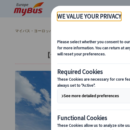
マイバス・ヨーロッパ
フランス (67)
パリ (67)
パリ観光 (30
【予約簡単】セーヌ川ランチ