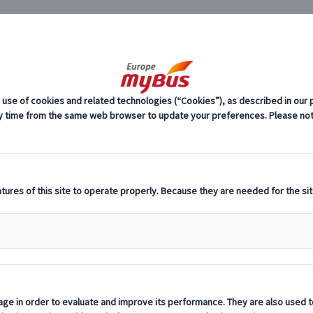
JP
)
セーヌ川クルーズ (3)
＆ディナークルーズ｜バトーパリジャンで
料
プ
（