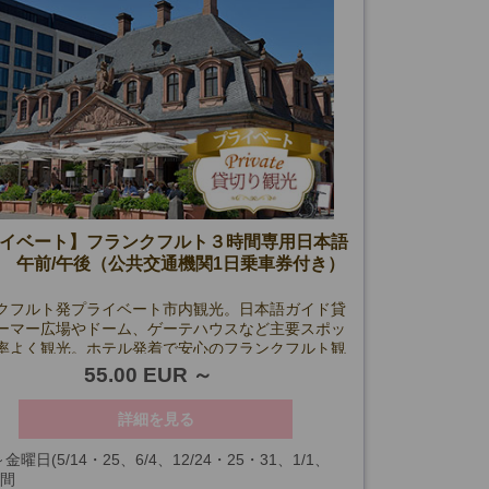
イベート】フランクフルト３時間専用日本語
 午前/午後（公共交通機関1日乗車券付き）
クフルト発プライベート市内観光。日本語ガイド貸
ーマー広場やドーム、ゲーテハウスなど主要スポッ
率よく観光。ホテル発着で安心のフランクフルト観
ーです。
55.00 EUR
詳細を見る
金曜日(5/14・25、6/4、12/24・25・31、1/1、
時間
・29を除く)