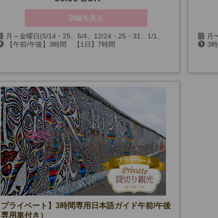
詳細を見る
月～金曜日(5/14・25、6/4、12/24・25・31、1/1、
月〜
【午前/午後】3時間 【1日】7時間
3
3/26・29を除く)
3/26
【プライベート】3時間専用日本語ガイド午前/午後
（専用車付き）