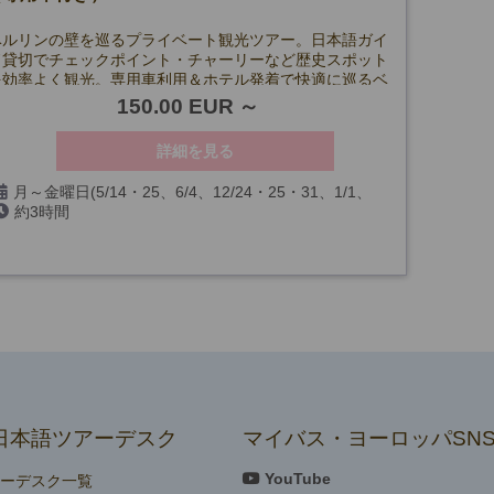
ベルリンの壁を巡るプライベート観光ツアー。日本語ガイ
ド貸切でチェックポイント・チャーリーなど歴史スポット
を効率よく観光。専用車利用＆ホテル発着で快適に巡るベ
ルリン市内観光です。
150.00 EUR
詳細を見る
月～金曜日(5/14・25、6/4、12/24・25・31、1/1、
約3時間
3/26・29を除く)
日本語ツアーデスク
マイバス・ヨーロッパSN
YouTube
アーデスク一覧