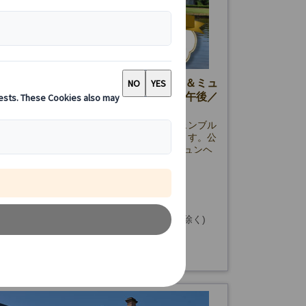
イベートツアー】ニンフェンブルク城＆ミュ
半日観光｜日本語ガイド付き（午前・午後／
通機関1日券付き）
ヘン半日プライベート観光ツアー。ニンフェンブル
旧市街を日本語ガイド付きで効率よく巡ります。公
機関1日乗車券付き＆ホテル発着で安心のミュンヘ
です。
65.00 EUR
詳細を見る
金曜日(12/24・25・31、1/1、3/26・29を除く)
時間