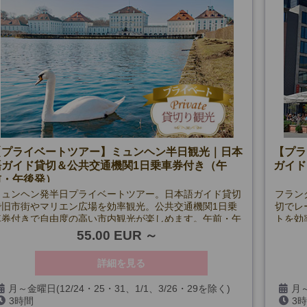
【プライベートツアー】ミュンヘン半日観光｜日本
【プラ
語ガイド貸切＆公共交通機関1日乗車券付き（午
ガイド
前・午後発）
ミュンヘン発半日プライベートツアー。日本語ガイド貸切
フラン
で旧市街やマリエン広場を効率観光。公共交通機関1日乗
切でレ
車券付きで自由度の高い市内観光が楽しめます。午前・午
トを効
後発。
光ツア
55.00 EUR
詳細を見る
月～金曜日(12/24・25・31、1/1、3/26・29を除く)
月～
3時間
3
3/26