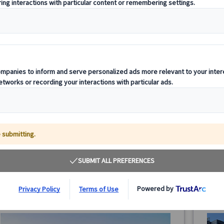
【プライベートツアー】ミュンヘン半日観光｜レジ
【プラ
デンツ宮殿＆旧市街 日本語ガイド付き（午前・午
ンヘン
後/公共交通機関1日券付き）
公共交
ミュンヘン半日プライベート観光ツアー。レジデンツ宮殿
ミュン
と旧市街を日本語ガイド付きで効率よく巡ります。公共交
ク城と
通機関1日乗車券付き＆ホテル発着で安心のミュンヘン観
共交通
光です。
ン観光
65.00 EUR
詳細を見る
月～金曜日(12/24・25・31、1/1、3/26・29を除く)
月～
3時間
3