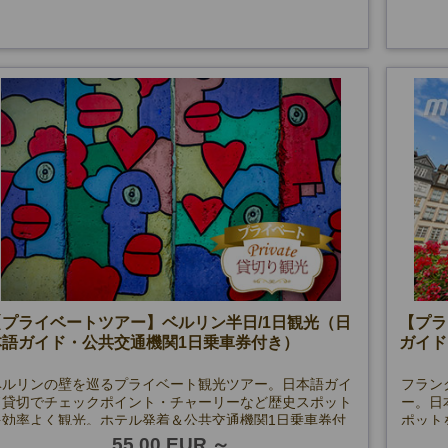
【プライベートツアー】ベルリン半日/1日観光（日
【プラ
本語ガイド・公共交通機関1日乗車券付き）
ガイド
ベルリンの壁を巡るプライベート観光ツアー。日本語ガイ
フラン
ド貸切でチェックポイント・チャーリーなど歴史スポット
ー。日
を効率よく観光。ホテル発着＆公共交通機関1日乗車券付
ポット
きで安心のベルリン市内観光です。
フルト
55.00 EUR