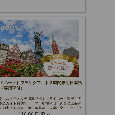
イベート】フランクフルト３時間専用日本語
（専用車付）
クフルト市内を専用車で巡るプライベート観光ツア
本語ガイド貸切でレーマー広場や旧市街など主要ス
を効率よく観光。ホテル発着で快適に巡るフランク
観光です。
110.00 EUR