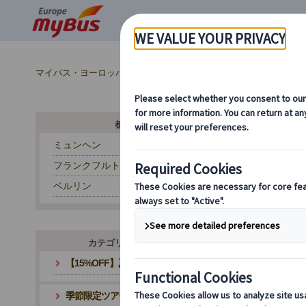
マイバス・ヨーロッパ
ドイツ (28)
市内観光 (7)
都市から探す
ミュンヘン
フランクフルト
ヨ
ベルリン
カテゴリ・テーマから探す
【15%OFF】夏旅応援キャンペーン
季節限定ツアー