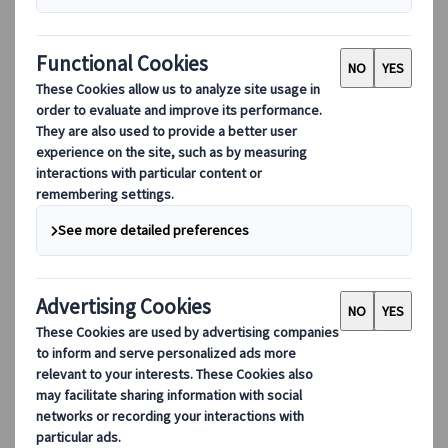
カテゴリーから探す
ベルリンで人気のツアーをご紹介！
【プライベート】ベルリンの壁崩壊
【プライベート】ベル
35周年 3時間専用日本語ガイド午
35周年！7時間ベルリ
前/午後（公共交通機関1日乗車券付
（公共交通機関1日乗
き）
ベルリン
ベルリン
EUR 70〜
EUR