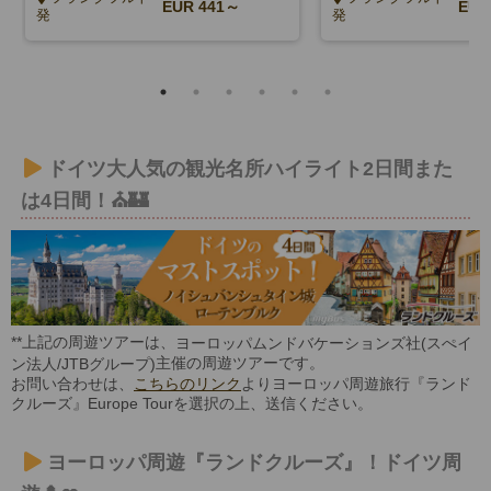
EUR 441～
EUR
発
発
ドイツ大人気の観光名所ハイライト2日間また
は4日間！⛪🏰
**上記の周遊ツアーは、
ヨーロッパムンドバケーションズ社(スぺイ
主催の周遊ツアーです。
ン法人/JTBグループ)
お問い合わせは、
こちらのリンク
よりヨーロッパ周遊旅行『ランド
クルーズ』Europe Tourを選択の上、送信ください。
ヨーロッパ周遊『ランドクルーズ』！ドイツ周