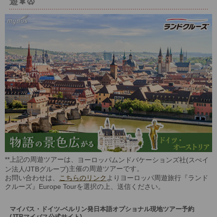
遊🌲🥨
**上記の周遊ツアーは、
ヨーロッパムンドバケーションズ社(スぺイ
主催の周遊ツアーです。
ン法人/JTBグループ)
お問い合わせは、
こちらのリンク
よりヨーロッパ周遊旅行『ランド
クルーズ』Europe Tourを選択の上、送信ください。
マイバス・ドイツ-ベルリン発日本語オプショナル現地ツアー予約
(JTBマイバス公式サイト)