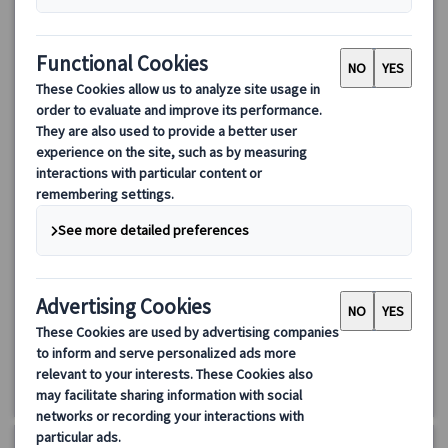
【プライベートツアー】ミュンヘン半日観光｜レジデンツ宮殿
＆旧市街 日本語ガイド付き（午前・午後/公共交通機関1日券
付き）
ミュンヘン半日プライベート観光ツアー。レジデンツ宮殿と旧市
街を日本語ガイド付きで効率よく巡ります。公共交通機関1日乗車
券付き＆ホテル発着で安心のミュンヘン観光です。
65.00 EUR
詳細を見る
月～金曜日(12/24・25・31、1/1、3/26・29を除く)
3時間