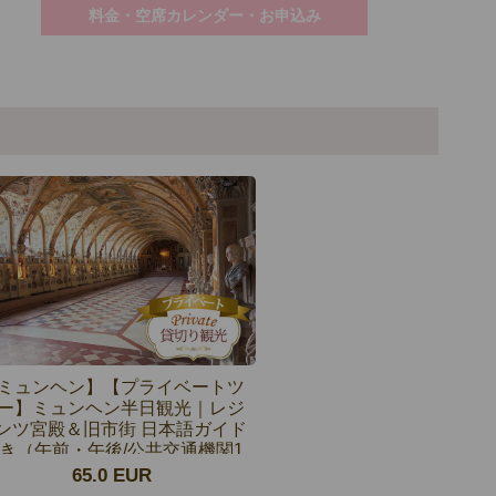
料金・空席カレンダー・お申込み
ミュンヘン】【プライベートツ
ー】ミュンヘン半日観光｜レジ
ンツ宮殿＆旧市街 日本語ガイド
き（午前・午後/公共交通機関1
日券付き）
65.0 EUR