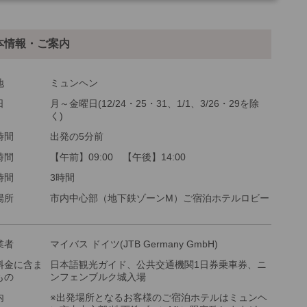
他
ご参加可能な年齢
0 歳以上
本情報・ご案内
最少催行人数
1
ツアーコード
MBF76NP
地
ミュンヘン
日
月～金曜日(12/24・25・31、1/1、3/26・29を除
く)
金：大人・子供2歳以上共通
時間
出発の5分前
時間
【午前】09:00 【午後】14:00
時間
3時間
場所
市内中心部（地下鉄ゾーンM）ご宿泊ホテルロビー
業者
マイバス ドイツ(JTB Germany GmbH)
料金に含ま
日本語観光ガイド、公共交通機関1日券乗車券、ニ
もの
ンフェンブルク城入場
内
※出発場所となるお客様のご宿泊ホテルはミュンヘ