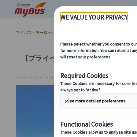
マイバス・ヨーロッパ
ドイツ (28)
ミュンヘン (9)
市内観光 (
【プライベートツアー】ニンフェン