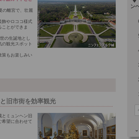
ン
夏の離宮で、壮麗
装飾やロココ様式
ることができま
2世の生誕地とし
※料
気の観光スポット
散策もお楽しみい
城と旧市街を効率観光
城とミュンヘン旧
ご希望に合わせて