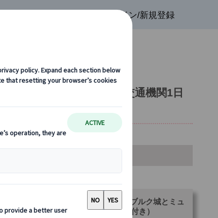
検索
お気に入り
ログイン/新規登録
付き（午前・午後／公共交通機関1日
金・空席カレンダー・お申込み
ランをお選びください。
【午前】【プライベート】ニンフェンブルク城とミュ
ヘン半日観光（公共交通機関1日乗車券付き）