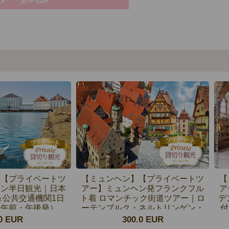
】【プライベートツ
【ミュンヘン】【プライベートツ
【
ヘン半日観光｜日本
アー】ミュンヘン発フランクフル
ア
＆公共交通機関1日
ト着 ロマンチック街道ツアー｜ロ
デ
（午前・午後発）
ーテンブルク・ネルトリンゲン・
付
中世の街巡り
0 EUR
300.0 EUR