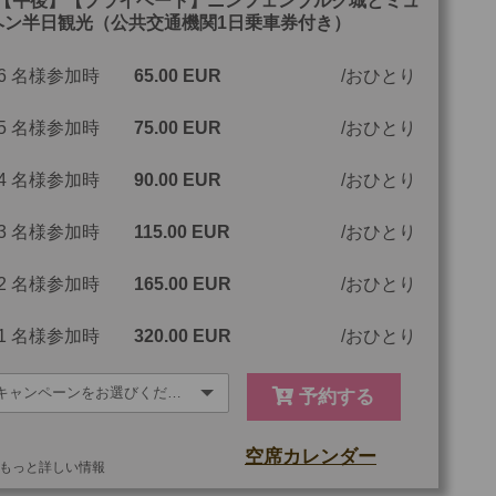
【午後】【プライベート】ニンフェンブルク城とミュ
ヘン半日観光（公共交通機関1日乗車券付き）
最少催行人数
1
6 名様参加時
65.00 EUR
おひとり
ツアーコード
MBF76N
5 名様参加時
75.00 EUR
おひとり
金：大人・子供2歳以上共通
4 名様参加時
90.00 EUR
おひとり
3 名様参加時
115.00 EUR
おひとり
2 名様参加時
165.00 EUR
おひとり
1 名様参加時
320.00 EUR
おひとり
予約する
空席カレンダー
もっと詳しい情報