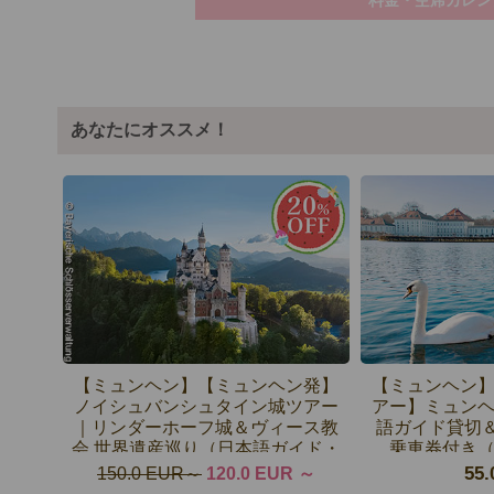
あなたにオススメ！
【ミュンヘン】【ミュンヘン発】
【ミュンヘン
ノイシュバンシュタイン城ツアー
アー】ミュン
｜リンダーホーフ城＆ヴィース教
語ガイド貸切
会 世界遺産巡り（日本語ガイド・
乗車券付き
シャトルバス込み）
55.
150.0 EUR
120.0 EUR