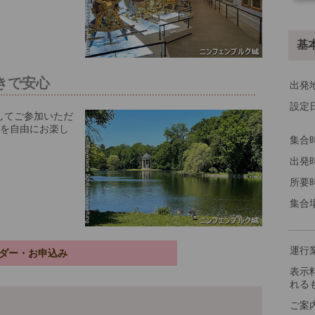
その
基
きで安心
出発
設定
してご参加いただ
※料
光を自由にお楽し
集合
出発
所要
集合
運行
ダー・お申込み
表示
れる
ご案