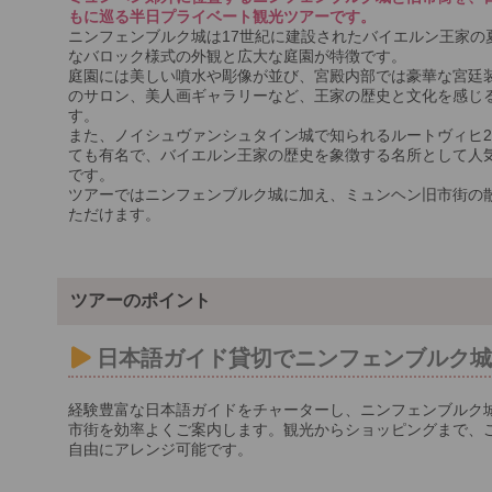
もに巡る半日プライベート観光ツアーです。
ニンフェンブルク城は17世紀に建設されたバイエルン王家の
なバロック様式の外観と広大な庭園が特徴です。
庭園には美しい噴水や彫像が並び、宮殿内部では豪華な宮廷
のサロン、美人画ギャラリーなど、王家の歴史と文化を感じ
す。
また、ノイシュヴァンシュタイン城で知られるルートヴィヒ
ても有名で、バイエルン王家の歴史を象徴する名所として人
です。
ツアーではニンフェンブルク城に加え、ミュンヘン旧市街の
ただけます。
ツアーのポイント
日本語ガイド貸切でニンフェンブルク
経験豊富な日本語ガイドをチャーターし、ニンフェンブルク
市街を効率よくご案内します。観光からショッピングまで、
自由にアレンジ可能です。