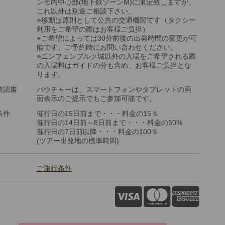
ン市内中心部(地下鉄ゾーンM)に限定致しますが、
これ以外は別途ご相談下さい。
※移動は原則として公共の交通機関です（タクシー
利用をご希望の際はお客様ご負担）
※ご希望によっては30分前後の出発時間の変更が可
能です。ご予約時にお問い合わせください。
※ニンフェンブルク城以外の入場をご希望される際
の入場料はガイドの分も含め、お客様ご負担とな
ります。
確認書
バウチャーは、スマートフォンやタブレットの画
面表示のご提示でもご参加可能です。
条件
催行日の15日前まで・・・料金の15％
催行日の14日前～8日前まで・・・料金の50%
催行日の7日前以降・・・料金の100％
(ツアー出発地の標準時間)
ご旅行条件