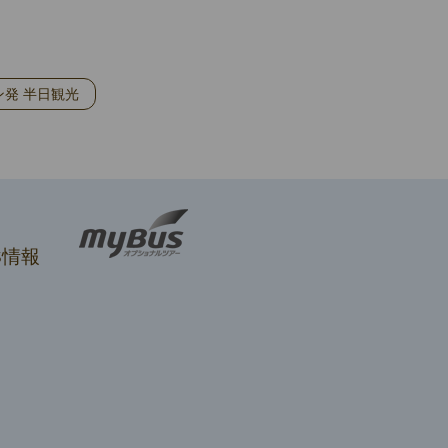
ン発 半日観光
S情報