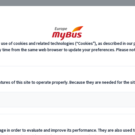
JP
3)
ミュンヘン市内観光 (3)
ブルク城＆ミュンヘン半日観光｜日本語ガイド
券付き）
料
プ
ン