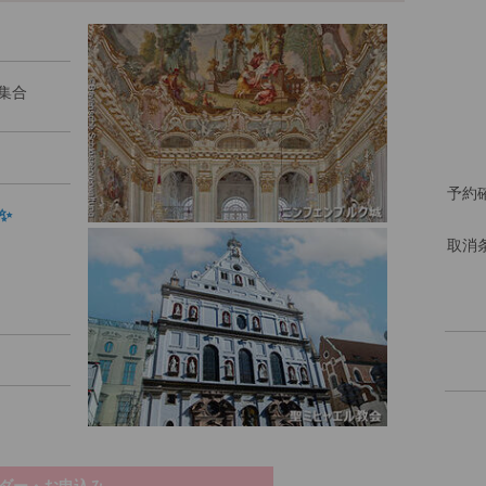
集合
予約
✨
取消
ダー・お申込み