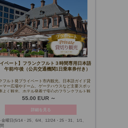
イベート】フランクフルト３時間専用日本語
 午前/午後（公共交通機関1日乗車券付き）
クフルト発プライベート市内観光。日本語ガイド貸
ーマー広場やドーム、ゲーテハウスなど主要スポッ
率よく観光。ホテル発着で安心のフランクフルト観
ーです。
55.00 EUR
詳細を見る
金曜日(5/14・25、6/4、12/24・25・31、1/1、
時間
・29を除く)