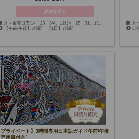
詳細を見る
月～金曜日(5/14・25、6/4、12/24・25・31、1/1、
月〜
【午前/午後】3時間 【1日】7時間
3
3/26・29を除く)
3/26
【プライベート】3時間専用日本語ガイド午前/午後
（専用車付き）