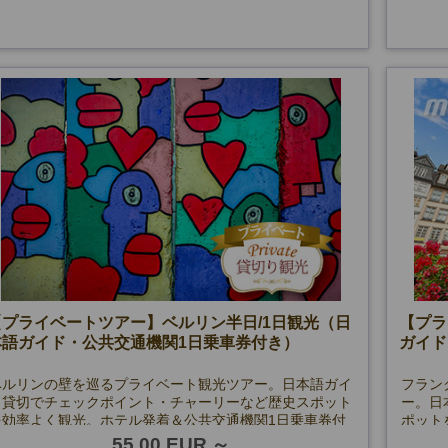
【プライベートツアー】ベルリン半日/1日観光（日
【プラ
本語ガイド・公共交通機関1日乗車券付き）
ガイド
ベルリンの壁を巡るプライベート観光ツアー。日本語ガイ
フラン
ド貸切でチェックポイント・チャーリーなど歴史スポット
ー。日
を効率よく観光。ホテル発着＆公共交通機関1日乗車券付
ポット
きで安心のベルリン市内観光です。
フルト
55.00 EUR