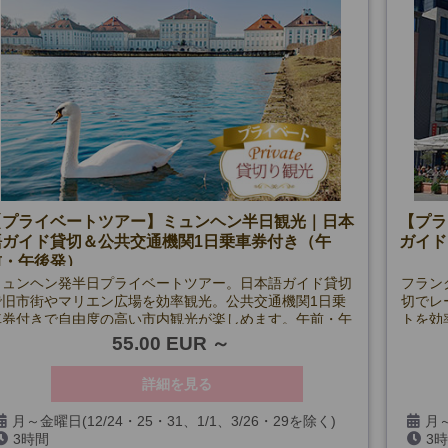
【プライベートツアー】ミュンヘン半日観光｜日本
【プラ
語ガイド貸切＆公共交通機関1日乗車券付き（午
ガイド
前・午後発）
ミュンヘン発半日プライベートツアー。日本語ガイド貸切
フラン
で旧市街やマリエン広場を効率観光。公共交通機関1日乗
切でレ
車券付きで自由度の高い市内観光が楽しめます。午前・午
トを効
後発。
光ツア
55.00 EUR
詳細を見る
月～金曜日(12/24・25・31、1/1、3/26・29を除く)
月～
3時間
3
3/26