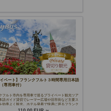
イベート】フランクフルト３時間専用日本語
（専用車付）
クフルト市内を専用車で巡るプライベート観光ツア
本語ガイド貸切でレーマー広場や旧市街など主要ス
を効率よく観光。ホテル発着で快適に巡るフランク
観光です。
110.00 EUR