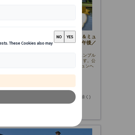
イベートツアー】ニンフェンブルク城＆ミュ
半日観光｜日本語ガイド付き（午前・午後／
通機関1日券付き）
ヘン半日プライベート観光ツアー。ニンフェンブル
旧市街を日本語ガイド付きで効率よく巡ります。公
機関1日乗車券付き＆ホテル発着で安心のミュンヘ
です。
65.00 EUR
詳細を見る
金曜日(12/24・25・31、1/1、3/26・29を除く)
時間