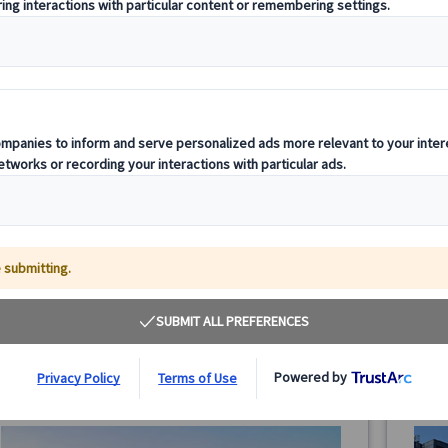
【プライベートツアー】ミュンヘン半日観光｜レジ
【プラ
デンツ宮殿＆旧市街 日本語ガイド付き（午前・午
ンヘン
後/公共交通機関1日券付き）
公共交
ミュンヘン半日プライベート観光ツアー。レジデンツ宮殿
ミュン
と旧市街を日本語ガイド付きで効率よく巡ります。公共交
ク城と
通機関1日乗車券付き＆ホテル発着で安心のミュンヘン観
共交通
光です。
ン観光
65.00 EUR
詳細を見る
月～金曜日(12/24・25・31、1/1、3/26・29を除く)
月～
3時間
3