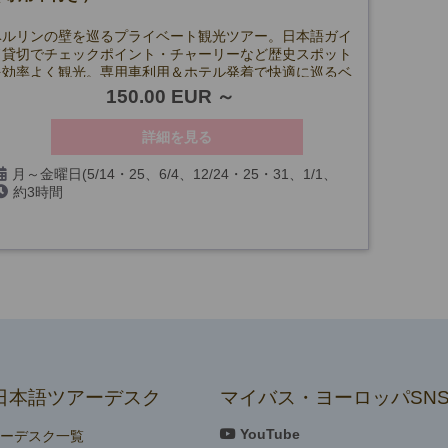
ベルリンの壁を巡るプライベート観光ツアー。日本語ガイ
ド貸切でチェックポイント・チャーリーなど歴史スポット
を効率よく観光。専用車利用＆ホテル発着で快適に巡るベ
ルリン市内観光です。
150.00 EUR
詳細を見る
月～金曜日(5/14・25、6/4、12/24・25・31、1/1、
約3時間
3/26・29を除く)
日本語ツアーデスク
マイバス・ヨーロッパSN
YouTube
アーデスク一覧