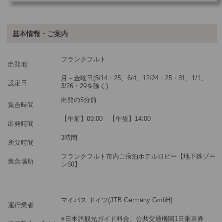
ご参加可能な年齢
0 歳以上
その他
基本情報・ご案内
最少催行人数
1
フランクフルト
ツアーコード
MBF74P
出発地
月～金曜日(5/14・25、6/4、12/24・25・31、1/1、
設定日
3/26・29を除く)
※料金：大人・子供2歳以上共通
出発の5分前
集合時間
【午前】09:00 【午後】14:00
出発時間
3時間
所要時間
フランクフルト市内ご宿泊ホテルロビー【地下鉄ゾー
集合場所
ン50】
マイバス ドイツ(JTB Germany GmbH)
運行業者
※日本語観光ガイド料金、公共交通機関1日乗車券