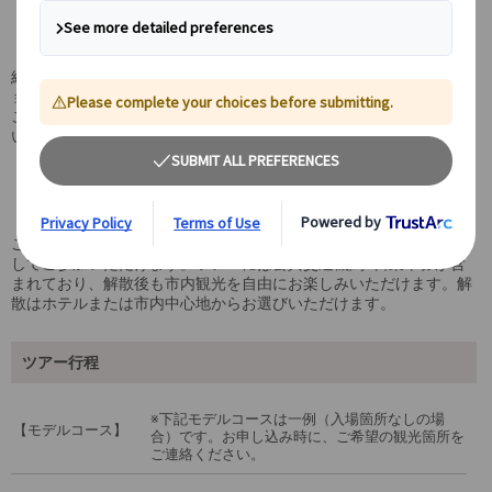
日本語ガイド貸切で自由にアレンジできるフラ
ンクフルト観光
経験豊富な日本語ガイドをチャーターし、観光スポット巡りからシ
ョッピングまで、ご希望に合わせた観光プランを自由に組み立てる
ことが可能です。お客様のペースでフランクフルト観光をお楽しみ
いただけます。
ホテル発着＆公共交通機関1日乗車券付きで安
心
ご宿泊ホテルから出発するため、初めてのフランクフルトでも安心
してご参加いただけます。ツアーには公共交通機関1日乗車券が含
まれており、解散後も市内観光を自由にお楽しみいただけます。解
散はホテルまたは市内中心地からお選びいただけます。
ツアー行程
※下記モデルコースは一例（入場箇所なしの場
【モデルコース】
合）です。お申し込み時に、ご希望の観光箇所を
ご連絡ください。