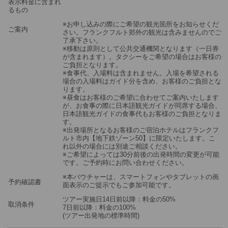
表示料金に含まれ
るもの
※お申し込みの際にご希望の観光箇所をお知らせくだ
ご案内
さい。フランクフルト郊外の観光は含みませんのでご
了承下さい。
※移動は原則として公共交通機関となります（一日券
が含まれます）。タクシーをご希望の場合はお客様の
ご負担となります。
※食事代、入場料は含まれません。入場を希望される
場合の入場料はガイド分を含め、お客様のご負担とな
ります。
※昼食はお客様のご希望に合わせてご案内いたします
が、お食事の際に日本語観光ガイドが同席する場合、
日本語観光ガイドの食事代もお客様のご負担となりま
す。
※出発場所となるお客様のご宿泊ホテルはフランクフ
ルト市内【地下鉄ゾーン50】に限定いたします。こ
れ以外の場合には別途ご相談ください。
※ご希望によっては30分前後の出発時間の変更が可能
です。ご予約時にお問い合わせください。
※本バウチャーは、スマートフォンやタブレットの画
予約確認書
面表示のご提示でもご参加可能です。
ツアー実施日14日前以降：料金の50%
取消条件
7日前以降：料金の100%
(ツアー出発地の標準時間)