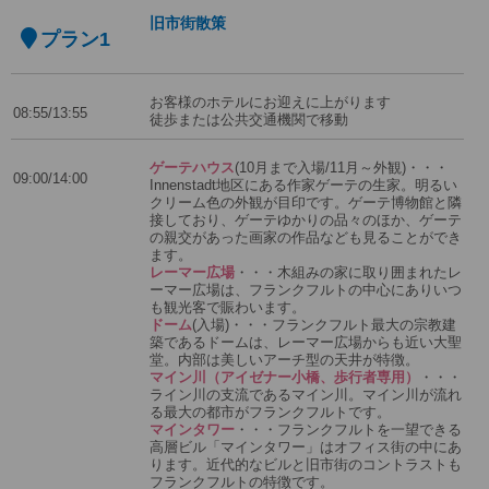
旧市街散策
プラン1
お客様のホテルにお迎えに上がります
08:55/13:55
徒歩または公共交通機関で移動
ゲーテハウス
(10月まで入場/11月～外観)・・・
09:00/14:00
Innenstadt地区にある作家ゲーテの生家。明るい
クリーム色の外観が目印です。ゲーテ博物館と隣
接しており、ゲーテゆかりの品々のほか、ゲーテ
の親交があった画家の作品なども見ることができ
ます。
レーマー広場
・・・木組みの家に取り囲まれたレ
ーマー広場は、フランクフルトの中心にありいつ
も観光客で賑わいます。
ドーム
(入場)・・・フランクフルト最大の宗教建
築であるドームは、レーマー広場からも近い大聖
堂。内部は美しいアーチ型の天井が特徴。
マイン川（アイゼナー小橋、歩行者専用）
・・・
ライン川の支流であるマイン川。マイン川が流れ
る最大の都市がフランクフルトです。
マインタワー
・・・フランクフルトを一望できる
高層ビル「マインタワー」はオフィス街の中にあ
ります。近代的なビルと旧市街のコントラストも
フランクフルトの特徴です。