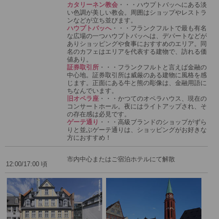
カタリーネン教会
・・・ハウプトバッへにある淡
い色調が美しい教会。周囲はショップやレストラ
ンなどが立ち並びます。
ハウプトバッへ
・・・フランクフルトで最も有名
な広場の一つハウプトバッへは、デパートなどが
ありショッピングや食事におすすめのエリア。同
名のカフェはエリアを代表する建物で、訪れる価
値あり。
証券取引所
・・・フランクフルトと言えば金融の
中心地。証券取引所は威厳のある建物に風格を感
じます。正面にある牛と熊の彫像は、金融用語に
ちなんでいます。
旧オペラ座
・・・かつてのオペラハウス、現在の
コンサートホール。夜にはライトアップされ、そ
の存在感は必見です。
ゲーテ通り
・・・高級ブランドのショップがずら
りと並ぶゲーテ通りは、ショッピングがお好きな
方におすすめ！
市内中心またはご宿泊ホテルにて解散
12:00/17:00 頃