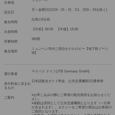
ツアーコード
MBF76P
出発地
月～金曜日(12/24・25・31、1/1、3/26・29を除く)
設定日
※料金：大人・子供2歳以上共通
出発の5分前
集合時間
【午前】09:00 【午後】14:00
出発時間
3時間
所要時間
ミュンヘン市内ご宿泊ホテルロビー【地下鉄ゾーン
集合場所
M】
マイバス ドイツ(JTB Germany GmbH)
運行業者
日本語観光ガイド料金、公共交通機関1日乗車券
表示料金に含まれ
るもの
※お申し込みの際にご希望の観光箇所をお知らせくだ
ご案内
さい。
※移動は原則として公共交通機関となります（一日券
が含まれます）。タクシーをご希望の場合はお客様の
ご負担となります。