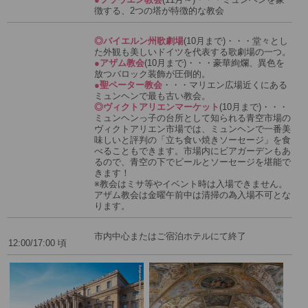
徴する、2つの塔が特徴的な教会
◎バイエルン州歌劇場
(10月まで)・・・堂々とし
た外観も美しいドイツを代表する歌劇場の一つ。
●アザム教会
(10月まで)・・・豪華絢爛、異色を
放つバロック装飾が圧倒的。
●聖ペーター教会
・・・マリエン広場近くにある
ミュンヘンで最も古い教会。
◎ヴィクトアリエンマーケット
(10月まで)・・・
ミュンヘンっ子の台所として知られる青空市場の
ヴィクトアリエン市場では、ミュンヘンで一番美
味しいと評判の「立ち食い焼きソーセージ」を食
べることもできます。市場内にビアガーデンもあ
るので、青空の下でビールとソーセージを堪能で
きます！
※教会はミサ等やイベント時は入場できません。
アザム教会は金曜午前中は清掃の為入場不可とな
ります。
市内中心またはご宿泊ホテルにて終了
12:00/17:00 頃