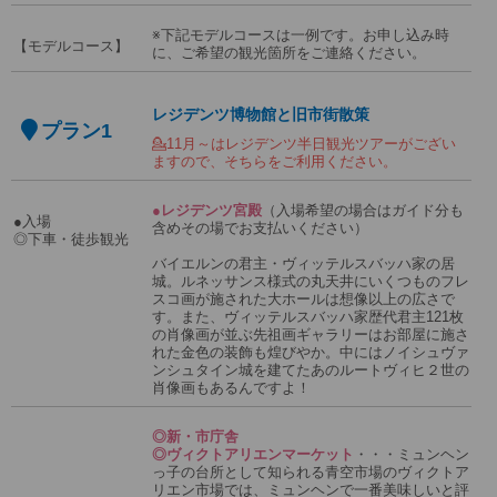
※下記モデルコースは一例です。お申し込み時
【モデルコース】
に、ご希望の観光箇所をご連絡ください。
レジデンツ博物館と旧市街散策
プラン1
💁11月～はレジデンツ半日観光ツアーがござい
ますので、そちらをご利用ください。
●レジデンツ宮殿
（入場希望の場合はガイド分も
●入場
含めその場でお支払いください）
◎下車・徒歩観光
バイエルンの君主・ヴィッテルスバッハ家の居
城。ルネッサンス様式の丸天井にいくつものフレ
スコ画が施された大ホールは想像以上の広さで
す。また、ヴィッテルスバッハ家歴代君主121枚
の肖像画が並ぶ先祖画ギャラリーはお部屋に施さ
れた金色の装飾も煌びやか。中にはノイシュヴァ
ンシュタイン城を建てたあのルートヴィヒ２世の
肖像画もあるんですよ！
◎新・市庁舎
◎ヴィクトアリエンマーケット
・・・ミュンヘン
っ子の台所として知られる青空市場のヴィクトア
リエン市場では、ミュンヘンで一番美味しいと評