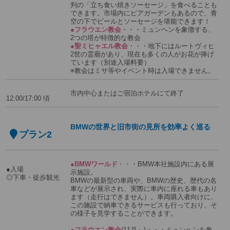
判の「立ち食い焼きソーセージ」を食べることも
できます。市場内にビアガーデンもあるので、青
空の下でビールとソーセージを堪能できます！
●フラウエン教会
・・・ミュンヘンを象徴する、
2つの塔が特徴的な教会
●聖ミヒャエル教会
・・・地下にはルートヴィヒ
2世の霊廟があり、現在も多くの人がお花が捧げ
ています（別途入場料要）
※教会はミサ等やイベント時は入場できません。
市内中心またはご宿泊ホテルにて終了
12:00/17:00 頃
BMWの世界と旧市街の見所を効率よく巡る
プラン2
●BMWワールド
・・・BMW本社施設内にある展
●入場
示施設。
◎下車・徒歩観光
BMWの最新型の車両や、BMWの歴史、歴代の名
車などが展示され、実際に車内に座れる車もあり
ます（走行はできません）。車両購入者向けに、
この施設で納車できるサービスも行っており、そ
の様子を見学することができます。
●フラウエン教会
(11月～)・・・ミュンヘンを象