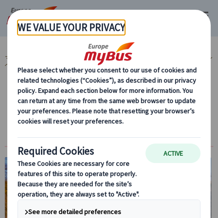
マイバス・ヨーロッパ
ドイツ (28)
ミュンヘン (9)
市内観光 (3)
ミュン
ヘン市内観光 (3)
【プライベートツアー】ミュンヘン半日観光
｜日本語ガイド貸切＆公共交通機関1日乗車
券付き（午前・午後発）