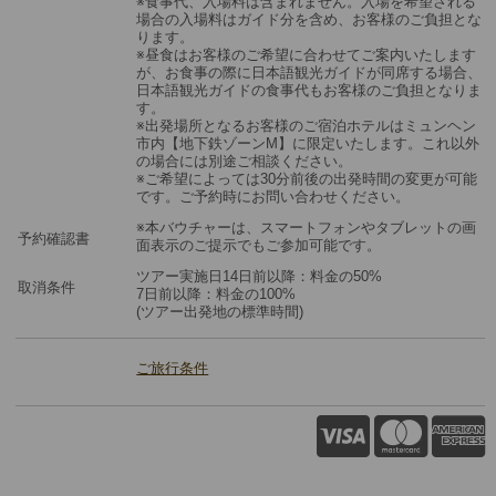
※食事代、入場料は含まれません。入場を希望される
場合の入場料はガイド分を含め、お客様のご負担とな
ります。
※昼食はお客様のご希望に合わせてご案内いたします
が、お食事の際に日本語観光ガイドが同席する場合、
日本語観光ガイドの食事代もお客様のご負担となりま
す。
※出発場所となるお客様のご宿泊ホテルはミュンヘン
市内【地下鉄ゾーンM】に限定いたします。これ以外
の場合には別途ご相談ください。
※ご希望によっては30分前後の出発時間の変更が可能
です。ご予約時にお問い合わせください。
※本バウチャーは、スマートフォンやタブレットの画
予約確認書
面表示のご提示でもご参加可能です。
ツアー実施日14日前以降：料金の50%
取消条件
7日前以降：料金の100%
(ツアー出発地の標準時間)
ご旅行条件