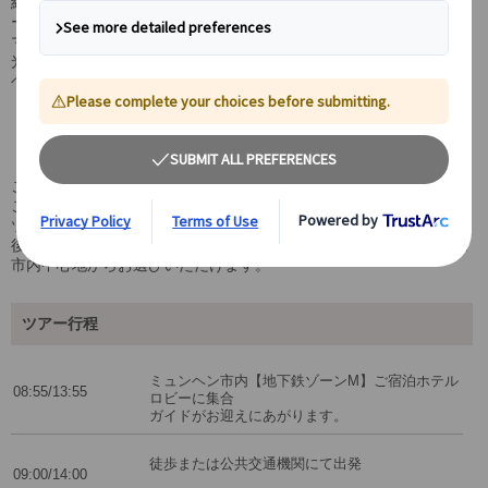
経験豊富な日本語ガイドをチャーターし、ご希望に合わせて観光ル
ートを柔軟にアレンジ可能。
マリエン広場、レジデンツ、ヴィクトゥアリエン市場などの定番観
光から、ショッピングやカフェ巡りまで、お客様のペースでミュン
ヘン観光をお楽しみいただけます。
ホテル発着で安心＆公共交通機関1日乗車券付
き
ご宿泊ホテルから出発するため、初めてのミュンヘンでも安心して
ご参加いただけます。
ツアーには公共交通機関の1日乗車券が含まれており、ツアー終了
後も引き続き市内観光にご利用いただけます。解散はホテルまたは
市内中心地からお選びいただけます。
ツアー行程
ミュンヘン市内【地下鉄ゾーンM】ご宿泊ホテル
08:55/13:55
ロビーに集合
ガイドがお迎えにあがります。
徒歩または公共交通機関にて出発
09:00/14:00