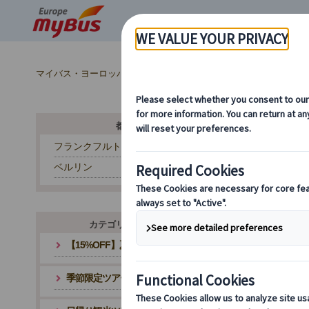
マイバス・ヨーロッパ
ドイツ (28)
ミュンヘン (9)
市内観
都市から探す
フランクフルト
ベルリン
カテゴリ・テーマから探す
【15%OFF】夏旅応援キャンペーン
季節限定ツアー