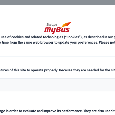
JP
光 (3)
市内観