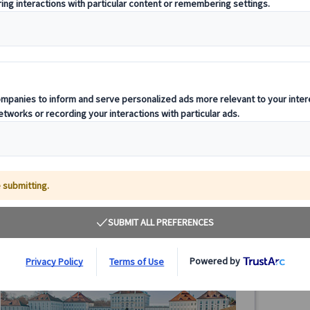
【プライベートツアー】ミュンヘン半日観光｜レジ
【プラ
デンツ宮殿＆旧市街 日本語ガイド付き（午前・午
ンヘン
後/公共交通機関1日券付き）
公共交
ミュンヘン半日プライベート観光ツアー。レジデンツ宮殿
ミュン
と旧市街を日本語ガイド付きで効率よく巡ります。公共交
ク城と
通機関1日乗車券付き＆ホテル発着で安心のミュンヘン観
共交通
光です。
ン観光
65.00 EUR
詳細を見る
月～金曜日(12/24・25・31、1/1、3/26・29を除く)
月～
3時間
3