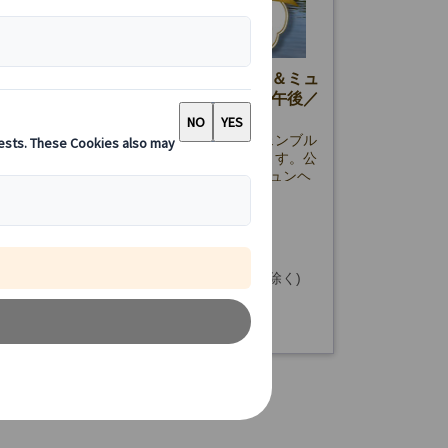
イベートツアー】ニンフェンブルク城＆ミュ
半日観光｜日本語ガイド付き（午前・午後／
通機関1日券付き）
ヘン半日プライベート観光ツアー。ニンフェンブル
旧市街を日本語ガイド付きで効率よく巡ります。公
機関1日乗車券付き＆ホテル発着で安心のミュンヘ
です。
65.00 EUR
詳細を見る
金曜日(12/24・25・31、1/1、3/26・29を除く)
時間