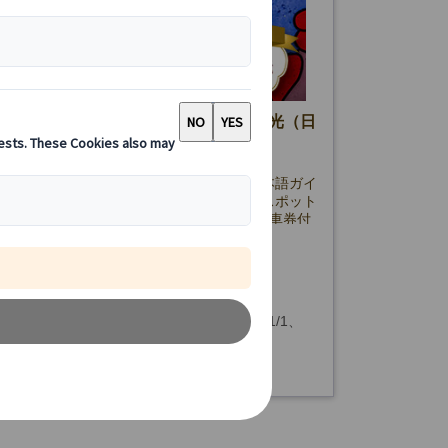
イベートツアー】ベルリン半日/1日観光（日
イド・公共交通機関1日乗車券付き）
ンの壁を巡るプライベート観光ツアー。日本語ガイ
でチェックポイント・チャーリーなど歴史スポット
よく観光。ホテル発着＆公共交通機関1日乗車券付
心のベルリン市内観光です。
55.00 EUR
詳細を見る
金曜日(5/14・25、6/4、12/24・25・31、1/1、
午前/午後】3時間 【1日】7時間
・29を除く)