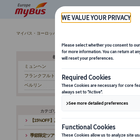
マイバス・ヨーロッパ
ドイツ (28)
市内観光 (7)
都市から探す
ミュンヘン
フランクフルト
ヨ
ベルリン
カテゴリ・テーマから探す
【15%OFF】夏旅応援キャンペーン
季節限定ツアー