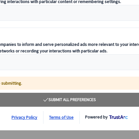
【プライベート】フランクフルト３時間専用日本語
【プラ
ガイド 午前/午後（公共交通機関1日乗車券付き）
本語ガ
フランクフルト発プライベート市内観光。日本語ガイド貸
ベルリ
切でレーマー広場やドーム、ゲーテハウスなど主要スポッ
ド貸切
トを効率よく観光。ホテル発着で安心のフランクフルト観
を効率
光ツアーです。
きで安
55.00 EUR
詳細を見る
月～金曜日(5/14・25、6/4、12/24・25・31、1/1、
月～
3時間
【
3/26・29を除く)
3/26